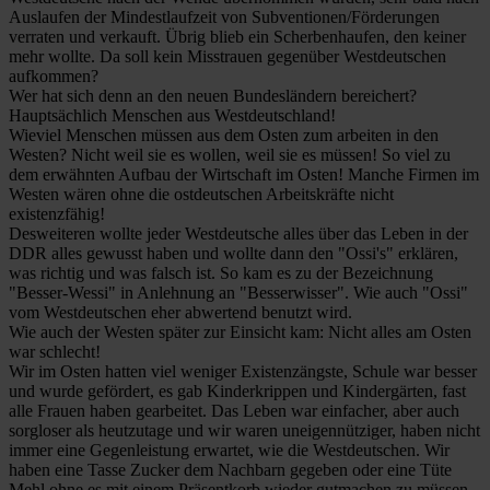
Auslaufen der Mindestlaufzeit von Subventionen/Förderungen
verraten und verkauft. Übrig blieb ein Scherbenhaufen, den keiner
mehr wollte. Da soll kein Misstrauen gegenüber Westdeutschen
aufkommen?
Wer hat sich denn an den neuen Bundesländern bereichert?
Hauptsächlich Menschen aus Westdeutschland!
Wieviel Menschen müssen aus dem Osten zum arbeiten in den
Westen? Nicht weil sie es wollen, weil sie es müssen! So viel zu
dem erwähnten Aufbau der Wirtschaft im Osten! Manche Firmen im
Westen wären ohne die ostdeutschen Arbeitskräfte nicht
existenzfähig!
Desweiteren wollte jeder Westdeutsche alles über das Leben in der
DDR alles gewusst haben und wollte dann den "Ossi's" erklären,
was richtig und was falsch ist. So kam es zu der Bezeichnung
"Besser-Wessi" in Anlehnung an "Besserwisser". Wie auch "Ossi"
vom Westdeutschen eher abwertend benutzt wird.
Wie auch der Westen später zur Einsicht kam: Nicht alles am Osten
war schlecht!
Wir im Osten hatten viel weniger Existenzängste, Schule war besser
und wurde gefördert, es gab Kinderkrippen und Kindergärten, fast
alle Frauen haben gearbeitet. Das Leben war einfacher, aber auch
sorgloser als heutzutage und wir waren uneigennütziger, haben nicht
immer eine Gegenleistung erwartet, wie die Westdeutschen. Wir
haben eine Tasse Zucker dem Nachbarn gegeben oder eine Tüte
Mehl ohne es mit einem Präsentkorb wieder gutmachen zu müssen.