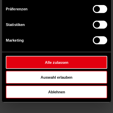
Die Erfahrungen aus der DDR prägen die Einstellungen der
Präferenzen
Menschen in Ostdeutschland noch heute. „Ein Viertel fühlt sich als
Verlierer der Wende, nicht mal die Hälfte möchte sich als Gewinner
bezeichnen. Rückblickend ist die Zufriedenheit unter den Befragten
Statistiken
mit ihrem Leben in der DDR hoch“, erläuterte Oliver Decker,
Direktor des Else-Frenkel-Brunswik-Instituts für
Demokratieforschung an der Universität Leipzig. Zwei Drittel der
Befragten teilten eine Sehnsucht nach der DDR.
Marketing
Schlagwörter
DDR
Demokratie
Ostdeutschland
Autor*in
Alle zulassen
©
Dirk Bleicker | vorwärts
Auswahl erlauben
Kai Doering
Ablehnen
ist stellvertretender Chefredakteur des vorwärts und auf Bluesky
unter @kaid.bsky.social zu finden.