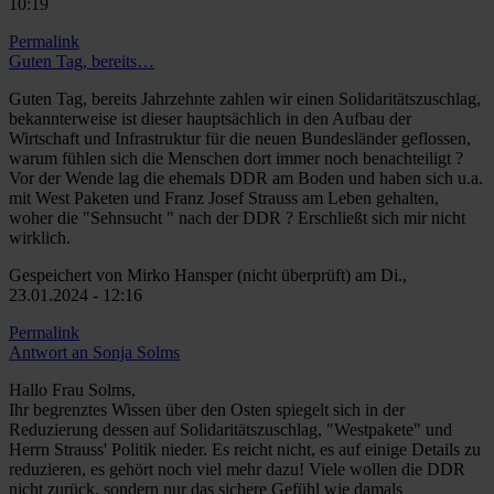
10:19
Permalink
Guten Tag, bereits…
Guten Tag, bereits Jahrzehnte zahlen wir einen Solidaritätszuschlag,
bekannterweise ist dieser hauptsächlich in den Aufbau der
Wirtschaft und Infrastruktur für die neuen Bundesländer geflossen,
warum fühlen sich die Menschen dort immer noch benachteiligt ?
Vor der Wende lag die ehemals DDR am Boden und haben sich u.a.
mit West Paketen und Franz Josef Strauss am Leben gehalten,
woher die "Sehnsucht " nach der DDR ? Erschließt sich mir nicht
wirklich.
Gespeichert von
Mirko Hansper (nicht überprüft)
am Di.,
23.01.2024 - 12:16
Permalink
Antwort an Sonja Solms
Hallo Frau Solms,
Ihr begrenztes Wissen über den Osten spiegelt sich in der
Reduzierung dessen auf Solidaritätszuschlag, "Westpakete" und
Herrn Strauss' Politik nieder. Es reicht nicht, es auf einige Details zu
reduzieren, es gehört noch viel mehr dazu! Viele wollen die DDR
nicht zurück, sondern nur das sichere Gefühl wie damals