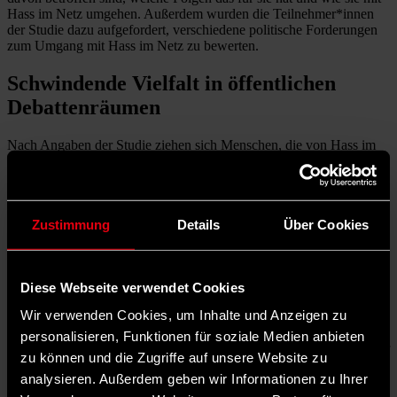
Hass im Netz umgehen. Außerdem wurden die Teilnehmer*innen
der Studie dazu aufgefordert, verschiedene politische Forderungen
zum Umgang mit Hass im Netz zu bewerten.
Schwindende Vielfalt in öffentlichen
Debattenräumen
Nach Angaben der Studie ziehen sich Menschen, die von Hass im
Netz betroffen sind, oftmals nicht nur aus Debatten im digitalen
Raum zurück – auch im Offline-Alltag beteiligen sie sich nach
negativen Erfahrungen seltener an Diskussionen. So entstehe auch
in der öffentlichen Wahrnehmung ein folgenschweres
Zustimmung
Details
Über Cookies
Ungleichgewicht, kritisieren die Autor*innen der Studie: Hass
werde immer präsenter und lauter, während die Stimmen der
Betroffenen immer leiser und weniger würden.
Was für die betroffenen Einzelpersonen bereits Folgen wie
Diese Webseite verwendet Cookies
psychische Beschwerden oder Probleme mit dem Selbstbild haben
Wir verwenden Cookies, um Inhalte und Anzeigen zu
kann, wirkt sich auch auf öffentliche Debattenräume aus. Denn
diese verlieren so an Vielfalt, werden einseitiger und somit auch
personalisieren, Funktionen für soziale Medien anbieten
weniger demokratisch. Ein Phänomen, das beispielsweise bereits auf
zu können und die Zugriffe auf unsere Website zu
kommunaler Ebene sehr konkrete politische Auswirkungen hat: Aus
analysieren. Außerdem geben wir Informationen zu Ihrer
einer Befragung der Heinrich-Böll-Stiftung aus dem Jahr 2022 geht