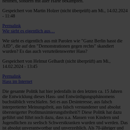
nehmen, sondern mit aller Härte bekämpfen.
Gespeichert von
Martin Holzer (nicht überprüft)
am Mi., 14.02.2024
- 11:48
Permalink
Wie sieht es eigentlich aus…
Wie sieht es eigentlich aus mit Parolen wie "Ganz Berlin hasst die
AfD", die auf den "Demonstrationen gegen rechts" skandiert
wurden? Es das auch verurteilenswerter Hass?
Gespeichert von
Helmut Gelhardt (nicht überprüft)
am Mi.,
14.02.2024 - 13:45
Permalink
Hass im Internet
Die gesamte Politik hat hier jedenfalls in den letzten ca. 15 Jahren
die Entwicklung dieses Hass- und Entwürdigungsphänomens
buchstäblich verschlafen. Sei es aus Desinteresse, aus falsch
interpretierter Meinungsfreit, aus falsch verstandener und absolut
übersteigerter Profitmaximierungsfreiheit?! Diese Politik hat dazu
geführt und führt noch dazu, dass u.a. Massen von Kindern und
Jugendlichen zu seelisch Schwerstkranken wurden und werden. Das
ist absolut unverantwortbar und unverzeihlich. Als 70-jähriger und