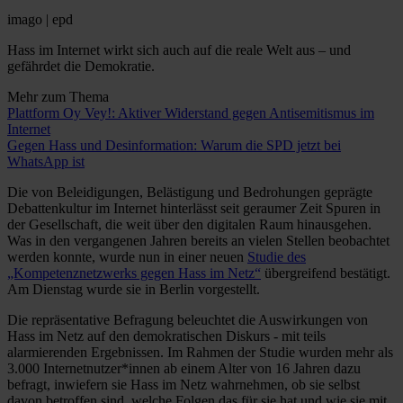
imago | epd
Hass im Internet wirkt sich auch auf die reale Welt aus – und
gefährdet die Demokratie.
Mehr zum Thema
Plattform Oy Vey!: Aktiver Widerstand gegen Antisemitismus im
Internet
Gegen Hass und Desinformation: Warum die SPD jetzt bei
WhatsApp ist
Die von Beleidigungen, Belästigung und Bedrohungen geprägte
Debattenkultur im Internet hinterlässt seit geraumer Zeit Spuren in
der Gesellschaft, die weit über den digitalen Raum hinausgehen.
Was in den vergangenen Jahren bereits an vielen Stellen beobachtet
werden konnte, wurde nun in einer neuen
Studie des
„Kompetenznetzwerks gegen Hass im Netz“
übergreifend bestätigt.
Am Dienstag wurde sie in Berlin vorgestellt.
Die repräsentative Befragung beleuchtet die Auswirkungen von
Hass im Netz auf den demokratischen Diskurs - mit teils
alarmierenden Ergebnissen. Im Rahmen der Studie wurden mehr als
3.000 Internetnutzer*innen ab einem Alter von 16 Jahren dazu
befragt, inwiefern sie Hass im Netz wahrnehmen, ob sie selbst
davon betroffen sind, welche Folgen das für sie hat und wie sie mit