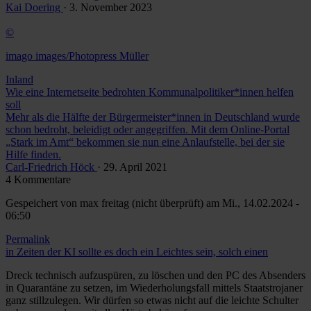
Kai Doering
· 3. November 2023
©
imago images/Photopress Müller
Inland
Wie eine Internetseite bedrohten Kommunalpolitiker*innen helfen
soll
Mehr als die Hälfte der Bürgermeister*innen in Deutschland wurde
schon bedroht, beleidigt oder angegriffen. Mit dem Online-Portal
„Stark im Amt“ bekommen sie nun eine Anlaufstelle, bei der sie
Hilfe finden.
Carl-Friedrich Höck
· 29. April 2021
4 Kommentare
Gespeichert von
max freitag (nicht überprüft)
am Mi., 14.02.2024 -
06:50
Permalink
in Zeiten der KI sollte es doch ein Leichtes sein, solch einen
Dreck technisch aufzuspüren, zu löschen und den PC des Absenders
in Quarantäne zu setzen, im Wiederholungsfall mittels Staatstrojaner
ganz stillzulegen. Wir dürfen so etwas nicht auf die leichte Schulter