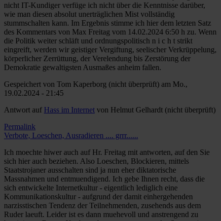
nicht IT-Kundiger verfüge ich nicht über die Kenntnisse darüber,
wie man diesen absolut unerträglichen Mist vollständig
stummschalten kann. Im Ergebnis stimme ich hier dem letzten Satz
des Kommentars von Max Freitag vom 14.02.2024 6:50 h zu. Wenn
die Politik weiter schläft und ordnungspolitisch n i c h t strikt
eingreift, werden wir geistiger Vergiftung, seelischer Verkrüppelung,
körperlicher Zerrüttung, der Verelendung bis Zerstörung der
Demokratie gewaltigsten Ausmaßes anheim fallen.
Gespeichert von
Tom Kaperborg (nicht überprüft)
am Mo.,
19.02.2024 - 21:45
Antwort auf
Hass im Internet
von
Helmut Gelhardt (nicht überprüft)
Permalink
Verbote, Loeschen, Ausradieren .... grrr......
Ich moechte hiwer auch auf Hr. Freitag mit antworten, auf den Sie
sich hier auch beziehen. Also Loeschen, Blockieren, mittels
Staatstrojaner ausschalten sind ja nun eher diktatorische
Massnahmen und entmuendigend. Ich gebe Ihnen recht, dass die
sich entwickelte Internetkultur - eigentlich lediglich eine
Kommunikationskultur - aufgrund der damit einhergehenden
narzisstischen Tendenz der Teilnehmenden, zusehends aus dem
Ruder laeuft. Leider ist es dann muehevoll und anstrengend zu