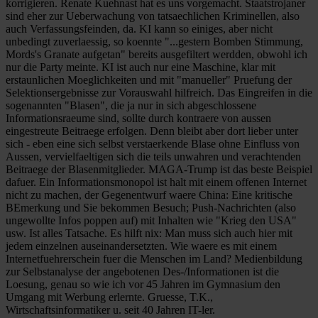
korrigieren. Renate Kuehnast hat es uns vorgemacht. Staatstrojaner
sind eher zur Ueberwachung von tatsaechlichen Kriminellen, also
auch Verfassungsfeinden, da. KI kann so einiges, aber nicht
unbedingt zuverlaessig, so koennte "...gestern Bomben Stimmung,
Mords's Granate aufgetan" bereits ausgefiltert werdden, obwohl ich
nur die Party meinte. KI ist auch nur eine Maschine, klar mit
erstaunlichen Moeglichkeiten und mit "manueller" Pruefung der
Selektionsergebnisse zur Vorauswahl hilfreich. Das Eingreifen in die
sogenannten "Blasen", die ja nur in sich abgeschlossene
Informationsraeume sind, sollte durch kontraere von aussen
eingestreute Beitraege erfolgen. Denn bleibt aber dort lieber unter
sich - eben eine sich selbst verstaerkende Blase ohne Einfluss von
Aussen, vervielfaeltigen sich die teils unwahren und verachtenden
Beitraege der Blasenmitglieder. MAGA-Trump ist das beste Beispiel
dafuer. Ein Informationsmonopol ist halt mit einem offenen Internet
nicht zu machen, der Gegenentwurf waere China: Eine kritische
BEmerkung und Sie bekommen Besuch; Push-Nachrichten (also
ungewollte Infos poppen auf) mit Inhalten wie "Krieg den USA"
usw. Ist alles Tatsache. Es hilft nix: Man muss sich auch hier mit
jedem einzelnen auseinandersetzten. Wie waere es mit einem
Internetfuehrerschein fuer die Menschen im Land? Medienbildung
zur Selbstanalyse der angebotenen Des-/Informationen ist die
Loesung, genau so wie ich vor 45 Jahren im Gymnasium den
Umgang mit Werbung erlernte. Gruesse, T.K.,
Wirtschaftsinformatiker u. seit 40 Jahren IT-ler.