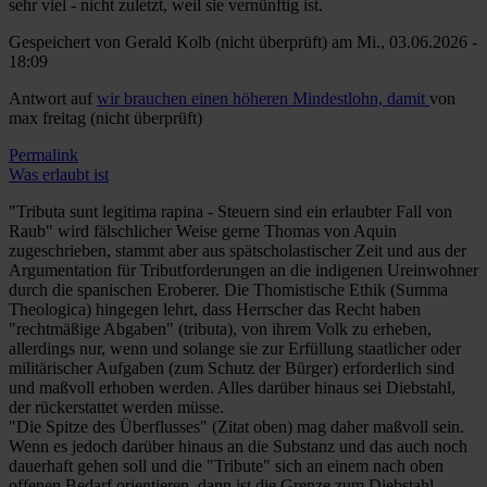
sehr viel - nicht zuletzt, weil sie vernünftig ist.
Gespeichert von
Gerald Kolb (nicht überprüft)
am Mi., 03.06.2026 -
18:09
Antwort auf
wir brauchen einen höheren Mindestlohn, damit
von
max freitag (nicht überprüft)
Permalink
Was erlaubt ist
"Tributa sunt legitima rapina - Steuern sind ein erlaubter Fall von
Raub" wird fälschlicher Weise gerne Thomas von Aquin
zugeschrieben, stammt aber aus spätscholastischer Zeit und aus der
Argumentation für Tributforderungen an die indigenen Ureinwohner
durch die spanischen Eroberer. Die Thomistische Ethik (Summa
Theologica) hingegen lehrt, dass Herrscher das Recht haben
"rechtmäßige Abgaben" (tributa), von ihrem Volk zu erheben,
allerdings nur, wenn und solange sie zur Erfüllung staatlicher oder
militärischer Aufgaben (zum Schutz der Bürger) erforderlich sind
und maßvoll erhoben werden. Alles darüber hinaus sei Diebstahl,
der rückerstattet werden müsse.
"Die Spitze des Überflusses" (Zitat oben) mag daher maßvoll sein.
Wenn es jedoch darüber hinaus an die Substanz und das auch noch
dauerhaft gehen soll und die "Tribute" sich an einem nach oben
offenen Bedarf orientieren, dann ist die Grenze zum Diebstahl