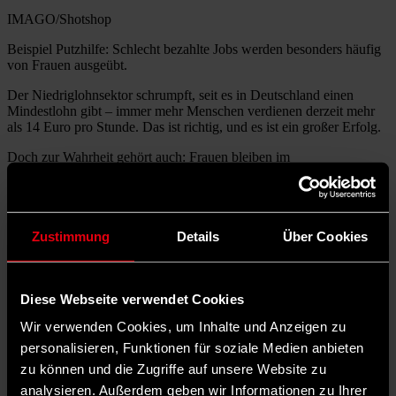
IMAGO/Shotshop
Beispiel Putzhilfe: Schlecht bezahlte Jobs werden besonders häufig
von Frauen ausgeübt.
Der Niedriglohnsektor schrumpft, seit es in Deutschland einen
Mindestlohn gibt – immer mehr Menschen verdienen derzeit mehr
als 14 Euro pro Stunde. Das ist richtig, und es ist ein großer Erfolg.
Doch zur Wahrheit gehört auch: Frauen bleiben im
Niedriglohnsektor überrepräsentiert. Ungefähr jede fünfte arbeitende
Frau in Deutschland verdient in Vollzeit weniger als 2.500 Euro
brutto. Auch werden deutlich mehr Minijobs von Frauen als von
Männern ausgeübt – laut einer Studie der Hans-Böckler-Stiftung
Zustimmung
Details
Über Cookies
arbeitete 2023 fast jede siebte Frau, aber nur jeder elfte Mann
ausschließlich in einem Minijob für wenige Hundert Euro im Monat.
Das bedeutet: Neben dem schmalen Taler sind sie nicht sozial
abgesichert.
Diese Webseite verwendet Cookies
Frauen im Niedriglohnsektor, das sind Verkäuferinnen,
Wir verwenden Cookies, um Inhalte und Anzeigen zu
Reinigungskräfte, Pflegehelferinnen, Friseurinnen, Kassiererinnen.
Die meisten von ihnen haben ihre Berufe nicht ganz freiwillig
personalisieren, Funktionen für soziale Medien anbieten
gewählt. Vielmehr sind sie das Ergebnis struktureller
zu können und die Zugriffe auf unsere Website zu
Benachteiligung, die weit vor dem ersten Arbeitstag beginnen.
analysieren. Außerdem geben wir Informationen zu Ihrer