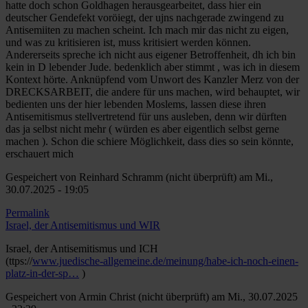
hatte doch schon Goldhagen herausgearbeitet, dass hier ein
deutscher Gendefekt voröiegt, der ujns nachgerade zwingend zu
Antisemiiten zu machen scheint. Ich mach mir das nicht zu eigen,
und was zu kritisieren ist, muss kritisiert werden können.
Andererseits spreche ich nicht aus eigener Betroffenheit, dh ich bin
kein in D lebender Jude. bedenklich aber stimmt , was ich in diesem
Kontext hörte. Anknüpfend vom Unwort des Kanzler Merz von der
DRECKSARBEIT, die andere für uns machen, wird behauptet, wir
bedienten uns der hier lebenden Moslems, lassen diese ihren
Antisemitismus stellvertretend für uns ausleben, denn wir dürften
das ja selbst nicht mehr ( würden es aber eigentlich selbst gerne
machen ). Schon die schiere Möglichkeit, dass dies so sein könnte,
erschauert mich
Gespeichert von
Reinhard Schramm (nicht überprüft)
am Mi.,
30.07.2025 - 19:05
Permalink
Israel, der Antisemitismus und WIR
Israel, der Antisemitismus und ICH
(ttps://
www.juedische-allgemeine.de/meinung/habe-ich-noch-einen-
platz-in-der-sp…
)
Gespeichert von
Armin Christ (nicht überprüft)
am Mi., 30.07.2025