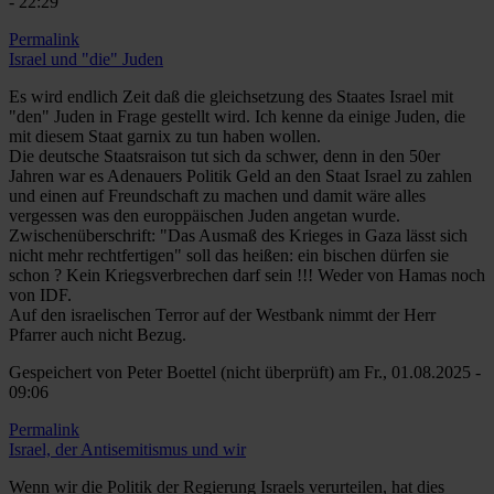
- 22:29
Permalink
Israel und "die" Juden
Es wird endlich Zeit daß die gleichsetzung des Staates Israel mit
"den" Juden in Frage gestellt wird. Ich kenne da einige Juden, die
mit diesem Staat garnix zu tun haben wollen.
Die deutsche Staatsraison tut sich da schwer, denn in den 50er
Jahren war es Adenauers Politik Geld an den Staat Israel zu zahlen
und einen auf Freundschaft zu machen und damit wäre alles
vergessen was den europpäischen Juden angetan wurde.
Zwischenüberschrift: "Das Ausmaß des Krieges in Gaza lässt sich
nicht mehr rechtfertigen" soll das heißen: ein bischen dürfen sie
schon ? Kein Kriegsverbrechen darf sein !!! Weder von Hamas noch
von IDF.
Auf den israelischen Terror auf der Westbank nimmt der Herr
Pfarrer auch nicht Bezug.
Gespeichert von
Peter Boettel (nicht überprüft)
am Fr., 01.08.2025 -
09:06
Permalink
Israel, der Antisemitismus und wir
Wenn wir die Politik der Regierung Israels verurteilen, hat dies