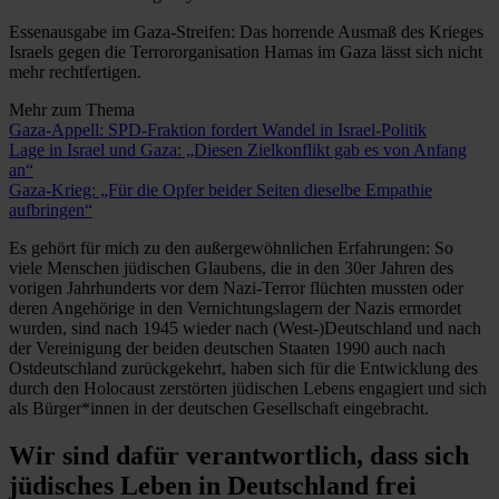
Essenausgabe im Gaza-Streifen: Das horrende Ausmaß des Krieges
Israels gegen die Terrororganisation Hamas im Gaza lässt sich nicht
mehr rechtfertigen.
Mehr zum Thema
Gaza-Appell: SPD-Fraktion fordert Wandel in Israel-Politik
Lage in Israel und Gaza: „Diesen Zielkonflikt gab es von Anfang
an“
Gaza-Krieg: „Für die Opfer beider Seiten dieselbe Empathie
aufbringen“
Es gehört für mich zu den außergewöhnlichen Erfahrungen: So
viele Menschen jüdischen Glaubens, die in den 30er Jahren des
vorigen Jahrhunderts vor dem Nazi-Terror flüchten mussten oder
deren Angehörige in den Vernichtungslagern der Nazis ermordet
wurden, sind nach 1945 wieder nach (West-)Deutschland und nach
der Vereinigung der beiden deutschen Staaten 1990 auch nach
Ostdeutschland zurückgekehrt, haben sich für die Entwicklung des
durch den Holocaust zerstörten jüdischen Lebens engagiert und sich
als Bürger*innen in der deutschen Gesellschaft eingebracht.
Wir sind dafür verantwortlich, dass sich
jüdisches Leben in Deutschland frei