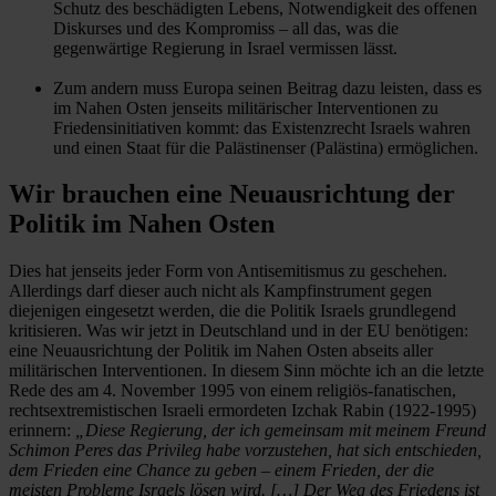
Schutz des beschädigten Lebens, Notwendigkeit des offenen
Diskurses und des Kompromiss – all das, was die
gegenwärtige Regierung in Israel vermissen lässt.
Zum andern muss Europa seinen Beitrag dazu leisten, dass es
im Nahen Osten jenseits militärischer Interventionen zu
Friedensinitiativen kommt: das Existenzrecht Israels wahren
und einen Staat für die Palästinenser (Palästina) ermöglichen.
Wir brauchen eine Neuausrichtung der
Politik im Nahen Osten
Dies hat jenseits jeder Form von Antisemitismus zu geschehen.
Allerdings darf dieser auch nicht als Kampfinstrument gegen
diejenigen eingesetzt werden, die die Politik Israels grundlegend
kritisieren. Was wir jetzt in Deutschland und in der EU benötigen:
eine Neuausrichtung der Politik im Nahen Osten abseits aller
militärischen Interventionen. In diesem Sinn möchte ich an die letzte
Rede des am 4. November 1995 von einem religiös-fanatischen,
rechtsextremistischen Israeli ermordeten Izchak Rabin (1922-1995)
erinnern:
„Diese Regierung, der ich gemeinsam mit meinem Freund
Schimon Peres das Privileg habe vorzustehen, hat sich entschieden,
dem Frieden eine Chance zu geben – einem Frieden, der die
meisten Probleme Israels lösen wird. […] Der Weg des Friedens ist