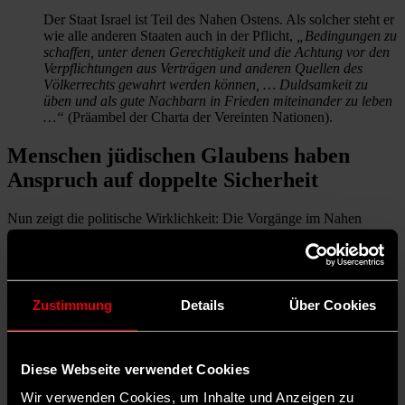
Der Staat Israel ist Teil des Nahen Ostens. Als solcher steht er
wie alle anderen Staaten auch in der Pflicht,
„Bedingungen zu
schaffen, unter denen Gerechtigkeit und die Achtung vor den
Verpflichtungen aus Verträgen und anderen Quellen des
Völkerrechts gewahrt werden können, … Duldsamkeit zu
üben und als gute Nachbarn in Frieden miteinander zu leben
…“
(Präambel der Charta der Vereinten Nationen).
Menschen jüdischen Glaubens haben
Anspruch auf doppelte Sicherheit
Nun zeigt die politische Wirklichkeit: Die Vorgänge im Nahen
Osten und speziell die Rolle, die Israel im Nahen Osten spielt, lassen
sich nur schwer trennen von dem, wie sich Menschen jüdischen
Glaubens hier bei uns fühlen. Sie haben einen Anspruch auf eine
doppelte Sicherheit:
Zustimmung
Details
Über Cookies
zum einen in Deutschland wie in jedem anderen EU-Land
angstfrei als Bürger:in Europas leben und sich frei bewegen
zu können – völlig unabhängig davon, was im Nahen Osten
geschieht;
Diese Webseite verwendet Cookies
zum andern jederzeit in den Staat Israel als Land ihres
Glaubens zurück- bzw. heimkehren zu können.
Wir verwenden Cookies, um Inhalte und Anzeigen zu