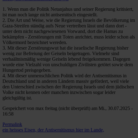
1. Wenn man die Politik Netanjahus und seiner Regierung kritisiert,
ist man noch lange nicht antisemitisch eingestellt.
2. Die Art und Weise, wie die Regierung Israels die Bevölkerung im
Gaza-Streifen ständig aufs Neue vertreiben lässt und dann dort -
unter dem nicht nachgewiesenen Vorwand, dort die Hamas zu
bekämpfen - Zerstörungen mit Toten anrichtet, muss leider schon als
Völkermord bezeichnet wereden.
3. Mit dieser Zerstörungswut hat die israelische Regierung bisher
wenig zur Befreiung der Geiseln beigetragen. Vielmehr sind
verhaältnismäßig wenige Geiseln lebend freigekommen. Dagegen
wurde eine Vielzahl von unschuldigen Zivilisten getötet sowie dem
Hungertod preisgegeben.
4. Mit dieser unmenschlichen Politik wird der Antisemitismus in
Deutschland und in anderen Ländern massiv gefördert, weil viele
den Unterschied zwischen der Regierung Israels und dem jüdischen
Volke nicht kennen oder manchen inzwischen sogar leider
gleichgültig ist.
Gespeichert von
max freitag (nicht überprüft)
am Mi., 30.07.2025 -
16:58
Permalink
ein heisses Eisen, der Antisemitismus hier im Lande,