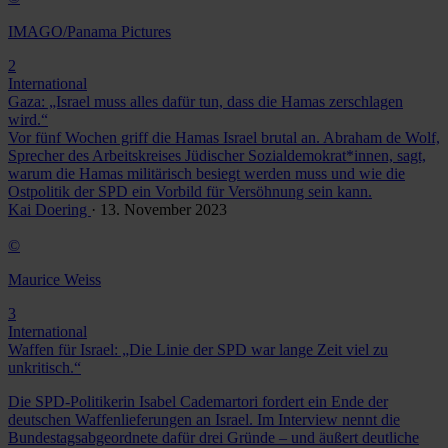
IMAGO/Panama Pictures
2
International
Gaza: „Israel muss alles dafür tun, dass die Hamas zerschlagen
wird.“
Vor fünf Wochen griff die Hamas Israel brutal an. Abraham de Wolf,
Sprecher des Arbeitskreises Jüdischer Sozialdemokrat*innen, sagt,
warum die Hamas militärisch besiegt werden muss und wie die
Ostpolitik der SPD ein Vorbild für Versöhnung sein kann.
Kai Doering
· 13. November 2023
©
Maurice Weiss
3
International
Waffen für Israel: „Die Linie der SPD war lange Zeit viel zu
unkritisch.“
Die SPD-Politikerin Isabel Cademartori fordert ein Ende der
deutschen Waffenlieferungen an Israel. Im Interview nennt die
Bundestagsabgeordnete dafür drei Gründe – und äußert deutliche