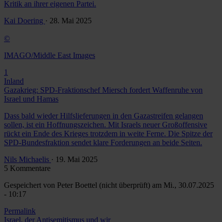
Kritik an ihrer eigenen Partei.
Kai Doering
· 28. Mai 2025
©
IMAGO/Middle East Images
1
Inland
Gazakrieg: SPD-Fraktionschef Miersch fordert Waffenruhe von
Israel und Hamas
Dass bald wieder Hilfslieferungen in den Gazastreifen gelangen
sollen, ist ein Hoffnungszeichen. Mit Israels neuer Großoffensive
rückt ein Ende des Krieges trotzdem in weite Ferne. Die Spitze der
SPD-Bundesfraktion sendet klare Forderungen an beide Seiten.
Nils Michaelis
· 19. Mai 2025
5 Kommentare
Gespeichert von
Peter Boettel (nicht überprüft)
am Mi., 30.07.2025
- 10:17
Permalink
Israel, der Antisemitismus und wir