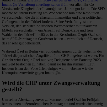
bisher verhalten.
Die SPD, Schwesterpartei der CHP, verurteilte
İmamoğlu Verhaftung allerdings schon früh
, vor allem ihr Co-
Vorsitzende Klingbeil, der İmamoğlu seit Jahren gut kennt. Die SPD
möchte bei ihrem Parteitag am Wochenende nun eine Resolution
verabschieden, die die Freilassung İmamoğlus und aller politischen
Gefangenen in der Türkei fordert: „Seine Verhaftung ist der
Versuch, den stärksten politischen Wettbewerber mit unlauteren
Mitteln auszuschalten – ein Angriff auf Demokratie und freie
Wahlen in der Türkei“, heißt es in der Resolution. Özgür Özel soll
beim SPD-Parteitag ein Grußwort halten – vermutlich auf Deutsch,
das er sehr gut beherrscht.
Während Özel in Berlin viel Solidarität spüren dürfte, gehen in der
Türkei die juristischen Angriffe auf die CHP ungebremst weiter. Ein
Gericht wirft Özgür Özel nun vor, Delegierte beim Parteitag 2023
mit Geld bestochen zu haben, damit sie für ihn stimmen. Laut
Insidern ist an den Vorwürfen einiges wahr – ebenso wie die
Korruptionsvorwürfe gegen İmamoğlu.
Wird die CHP unter Zwangsverwaltung
gestellt?
Um seiner Absetzung zuvor zu kommen, berief Özel im Frühjahr
bereits einen außerordentlichen Parteitag ein und wurde einstimmig