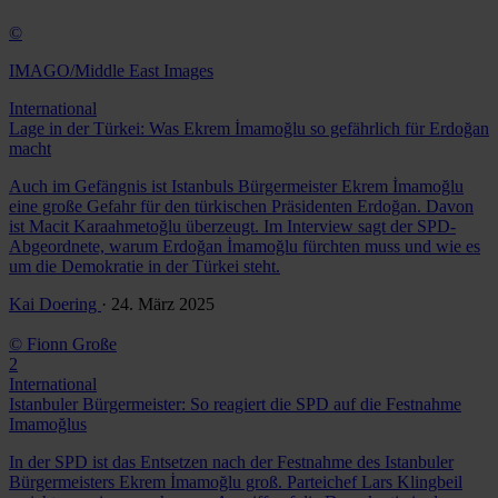
©
IMAGO/Middle East Images
International
Lage in der Türkei: Was Ekrem İmamoğlu so gefährlich für Erdoğan
macht
Auch im Gefängnis ist Istanbuls Bürgermeister Ekrem İmamoğlu
eine große Gefahr für den türkischen Präsidenten Erdoğan. Davon
ist Macit Karaahmetoğlu überzeugt. Im Interview sagt der SPD-
Abgeordnete, warum Erdoğan İmamoğlu fürchten muss und wie es
um die Demokratie in der Türkei steht.
Kai Doering
· 24. März 2025
© Fionn Große
2
International
Istanbuler Bürgermeister: So reagiert die SPD auf die Festnahme
Imamoğlus
In der SPD ist das Entsetzen nach der Festnahme des Istanbuler
Bürgermeisters Ekrem İmamoğlu groß. Parteichef Lars Klingbeil