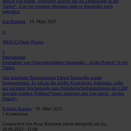
spricht von einem „schweren Angriff auf die Demokratie in der
Türkei“. Erst vor wenigen Monaten hatte er İmamoğlu noch
getroffen.
Kai Doering
· 19. März 2025
©
IMAGO/Depo Photos
1
International
Festnahme von Oppositionsführer İmamoğlu: „ziviler Putsch“ in der
Türkei
Der Istanbuler Bürgermeister Ekrem İmamoğlu wurde
festgenommen. Er gilt als der größte Konkurrent Erdogans, sollte
am nächsten Wochenende zum Präsidentschaftskandidaten der CHP
gewählt werden. Politiker*innen sprechen nun von einem „zivilen
Putsch“.
Kristina Karasu
· 19. März 2025
1 Kommentar
Gespeichert von
Rosa Robatzek (nicht überprüft)
am Sa.,
28.06.2025 - 11:08