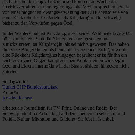
als Parteichef bestätigt. Trotzdem soll kommende Woche das
Gerichtsverfahren starten; regierungsnahe Medien sprechen bereits
von einer möglichen Zwangsverwaltung der CHP ebenso wie von
einer Rückkehr des Ex-Parteichefs Kılıçdaroğlu. Der schweigt
bisher zu den Vorwürfen gegen Özel.
In der Wählerschaft ist Kılıçdaroğlu seit seiner Wahlniederlage 2023
höchst unbeliebt. Statt die Niederlage einzugestehen und
zurückzutreten, tat Kılıçdaroğlu, als sei nichts gewesen. Das haben
ihm viele Bürger*innen bis heute nicht verziehen. Erdoğan würde
eine Rückkehr Kılıçdaroğlus hingegen begrüßen: er ist für ihn ein
leichter Gegner. Gegen kämpferischen Konkurrenten wie Özgür
Özel und Ekrem İmamoğlu will der Staatspräsident hingegen nicht
antreten.
Schlagwörter
Türkei
CHP
Bundesparteitag
Autor*in
Kristina Karasu
arbeitet als Journalistin für TV, Print, Online und Radio. Der
Schwerpunkt ihrer Arbeit liegt auf den Themen Gesellschaft und
Politik, Kultur, Migration und Bildung. Sie lebt in Istanbul.