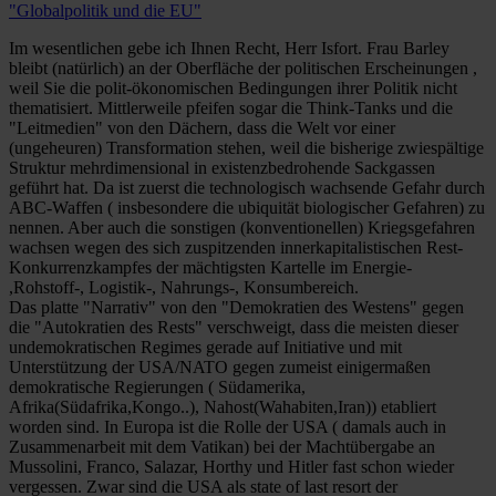
"Globalpolitik und die EU"
Im wesentlichen gebe ich Ihnen Recht, Herr Isfort. Frau Barley
bleibt (natürlich) an der Oberfläche der politischen Erscheinungen ,
weil Sie die polit-ökonomischen Bedingungen ihrer Politik nicht
thematisiert. Mittlerweile pfeifen sogar die Think-Tanks und die
"Leitmedien" von den Dächern, dass die Welt vor einer
(ungeheuren) Transformation stehen, weil die bisherige zwiespältige
Struktur mehrdimensional in existenzbedrohende Sackgassen
geführt hat. Da ist zuerst die technologisch wachsende Gefahr durch
ABC-Waffen ( insbesondere die ubiquität biologischer Gefahren) zu
nennen. Aber auch die sonstigen (konventionellen) Kriegsgefahren
wachsen wegen des sich zuspitzenden innerkapitalistischen Rest-
Konkurrenzkampfes der mächtigsten Kartelle im Energie-
,Rohstoff-, Logistik-, Nahrungs-, Konsumbereich.
Das platte "Narrativ" von den "Demokratien des Westens" gegen
die "Autokratien des Rests" verschweigt, dass die meisten dieser
undemokratischen Regimes gerade auf Initiative und mit
Unterstützung der USA/NATO gegen zumeist einigermaßen
demokratische Regierungen ( Südamerika,
Afrika(Südafrika,Kongo..), Nahost(Wahabiten,Iran)) etabliert
worden sind. In Europa ist die Rolle der USA ( damals auch in
Zusammenarbeit mit dem Vatikan) bei der Machtübergabe an
Mussolini, Franco, Salazar, Horthy und Hitler fast schon wieder
vergessen. Zwar sind die USA als state of last resort der