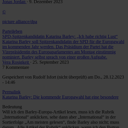
Jonas Jordan
· 9. Dezember 2023
©
picture alliance/dpa
Parteileben
SPD-Spitzenkandidatin Katarina Barley: „Ich habe richtig Lust“
Katarina Barley soll Spitzenkandidatin der SPD für die Europawahl
im kommenden Jahr werden. Das Präsidium der Partei hat die
Vizepräsidentin des Europaparlamentes am Montag einstimmig
nominiert. Barley selbst sprach von einer großen Aufgabe.
Vera Rosigkeit
· 25. September 2023
7 Kommentare
Gespeichert von
Rudolf Isfort (nicht überprüft)
am Do., 28.12.2023
- 14:46
Permalink
Katarina Barley: Die kommende Europawahl hat eine besondere
Bedeutung
Will ich den Barley-Europa-Artikel lesen, muss ich die Rubrik
„International“ anklicken, sehe dann aber „International“ in der
Sortierfolge „Am meisten gelesen“, finde Barley also nicht; muss
darum „Alle Artikel der Rubrik“ anklicken, wenn ich den Button