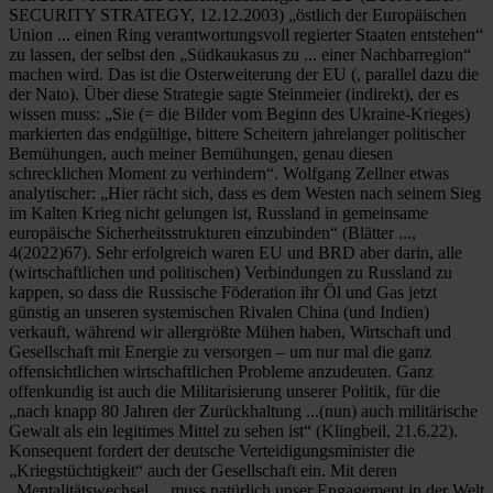
SECURITY STRATEGY, 12.12.2003) „östlich der Europäischen
Union ... einen Ring verantwortungsvoll regierter Staaten entstehen“
zu lassen, der selbst den „Südkaukasus zu ... einer Nachbarregion“
machen wird. Das ist die Osterweiterung der EU (, parallel dazu die
der Nato). Über diese Strategie sagte Steinmeier (indirekt), der es
wissen muss: „Sie (= die Bilder vom Beginn des Ukraine-Krieges)
markierten das endgültige, bittere Scheitern jahrelanger politischer
Bemühungen, auch meiner Bemühungen, genau diesen
schrecklichen Moment zu verhindern“. Wolfgang Zellner etwas
analytischer: „Hier rächt sich, dass es dem Westen nach seinem Sieg
im Kalten Krieg nicht gelungen ist, Russland in gemeinsame
europäische Sicherheitsstrukturen einzubinden“ (Blätter ...,
4(2022)67). Sehr erfolgreich waren EU und BRD aber darin, alle
(wirtschaftlichen und politischen) Verbindungen zu Russland zu
kappen, so dass die Russische Föderation ihr Öl und Gas jetzt
günstig an unseren systemischen Rivalen China (und Indien)
verkauft, während wir allergrößte Mühen haben, Wirtschaft und
Gesellschaft mit Energie zu versorgen – um nur mal die ganz
offensichtlichen wirtschaftlichen Probleme anzudeuten. Ganz
offenkundig ist auch die Militarisierung unserer Politik, für die
„nach knapp 80 Jahren der Zurückhaltung ...(nun) auch militärische
Gewalt als ein legitimes Mittel zu sehen ist“ (Klingbeil, 21.6.22).
Konsequent fordert der deutsche Verteidigungsminister die
„Kriegstüchtigkeit“ auch der Gesellschaft ein. Mit deren
„Mentalitätswechsel ... muss natürlich unser Engagement in der Welt