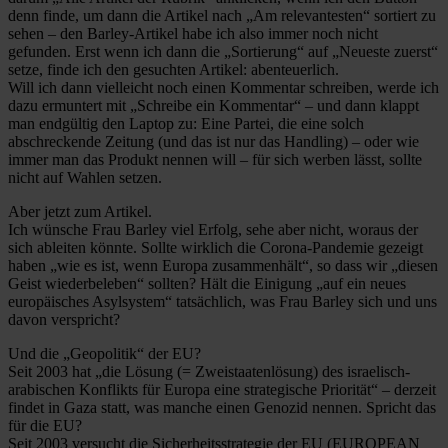
denn finde, um dann die Artikel nach „Am relevantesten“ sortiert zu
sehen – den Barley-Artikel habe ich also immer noch nicht
gefunden. Erst wenn ich dann die „Sortierung“ auf „Neueste zuerst“
setze, finde ich den gesuchten Artikel: abenteuerlich.
Will ich dann vielleicht noch einen Kommentar schreiben, werde ich
dazu ermuntert mit „Schreibe ein Kommentar“ – und dann klappt
man endgültig den Laptop zu: Eine Partei, die eine solch
abschreckende Zeitung (und das ist nur das Handling) – oder wie
immer man das Produkt nennen will – für sich werben lässt, sollte
nicht auf Wahlen setzen.
Aber jetzt zum Artikel.
Ich wünsche Frau Barley viel Erfolg, sehe aber nicht, woraus der
sich ableiten könnte. Sollte wirklich die Corona-Pandemie gezeigt
haben „wie es ist, wenn Europa zusammenhält“, so dass wir „diesen
Geist wiederbeleben“ sollten? Hält die Einigung „auf ein neues
europäisches Asylsystem“ tatsächlich, was Frau Barley sich und uns
davon verspricht?
Und die „Geopolitik“ der EU?
Seit 2003 hat „die Lösung (= Zweistaatenlösung) des israelisch-
arabischen Konflikts für Europa eine strategische Priorität“ – derzeit
findet in Gaza statt, was manche einen Genozid nennen. Spricht das
für die EU?
Seit 2003 versucht die Sicherheitsstrategie der EU (EUROPEAN