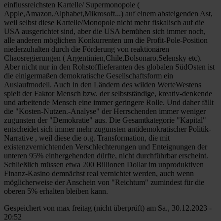
einflussreichsten Kartelle/ Supermonopole (
Apple,Amazon,Alphabet,Mikrosoft...) auf einem absteigenden Ast,
weil selbst diese Kartelle/Monopole nicht mehr fiskalisch auf die
USA ausgerichtet sind, aber die USA bemühen sich immer noch,
alle anderen möglichen Konkurrenten um die Profit-Pole-Position
niederzuhalten durch die Förderung von reaktionären
Chaosregierungen ( Argentinien,Chile,Bolsonaro,Selensky etc).
Aber nicht nur in den Rohstofflieferanten des globalen SüdOsten ist
die einigermaßen demokratische Gesellschaftsform ein
Auslaufmodell. Auch in den Ländern des wilden WerteWestens
spielt der Faktor Mensch bzw. der selbstständige, kreativ-denkende
und arbeitende Mensch eine immer geringere Rolle. Und daher fällt
die "Kosten-Nutzen.-Analyse" der Herrschenden immer weniger
zugunsten der "Demokratie" aus. Die Gesamtkategorie "Kapital"
entscheidet sich immer mehr zugunsten antidemokratischer Politik-
Narrative , weil diese die o.g. Transformation, die mit
existenzvernichtenden Verschlechterungen und Enteignungen der
unteren 95% einhergehenden dürfte, nicht durchführbar erscheint.
Schließlich müssen etwa 200 Billionen Dollar im unproduktiven
Finanz-Kasino demnächst real vernichtet werden, auch wenn
möglicherweise der Anschein von "Reichtum" zumindest für die
oberen 5% erhalten bleiben kann.
Gespeichert von
max freitag (nicht überprüft)
am Sa., 30.12.2023 -
20:52