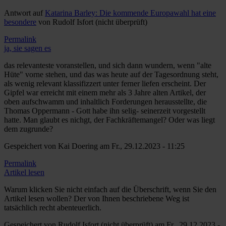
Antwort auf
Katarina Barley: Die kommende Europawahl hat eine
besondere
von
Rudolf Isfort (nicht überprüft)
Permalink
ja, sie sagen es
das relevanteste voranstellen, und sich dann wundern, wenn "alte
Hüte" vorne stehen, und das was heute auf der Tagesordnung steht,
als wenig relevant klassifizzert unter ferner liefen erscheint. Der
Gipfel war erreicht mit einem mehr als 3 Jahre alten Artikel, der
oben aufschwamm und inhaltlich Forderungen herausstellte, die
Thomas Oppermann - Gott habe ihn selig- seinerzeit vorgestellt
hatte. Man glaubt es nichgt, der Fachkräftemangel? Oder was liegt
dem zugrunde?
Gespeichert von
Kai Doering
am Fr., 29.12.2023 - 11:25
Permalink
Artikel lesen
Warum klicken Sie nicht einfach auf die Überschrift, wenn Sie den
Artikel lesen wollen? Der von Ihnen beschriebene Weg ist
tatsächlich recht abenteuerlich.
Gespeichert von
Rudolf Isfort (nicht überprüft)
am Fr., 29.12.2023 -