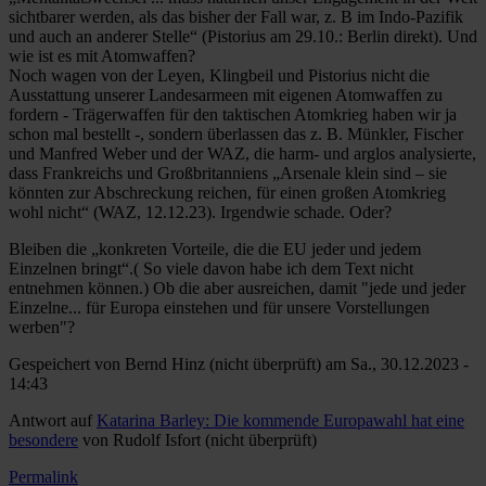
sichtbarer werden, als das bisher der Fall war, z. B im Indo-Pazifik
und auch an anderer Stelle“ (Pistorius am 29.10.: Berlin direkt). Und
wie ist es mit Atomwaffen?
Noch wagen von der Leyen, Klingbeil und Pistorius nicht die
Ausstattung unserer Landesarmeen mit eigenen Atomwaffen zu
fordern - Trägerwaffen für den taktischen Atomkrieg haben wir ja
schon mal bestellt -, sondern überlassen das z. B. Münkler, Fischer
und Manfred Weber und der WAZ, die harm- und arglos analysierte,
dass Frankreichs und Großbritanniens „Arsenale klein sind – sie
könnten zur Abschreckung reichen, für einen großen Atomkrieg
wohl nicht“ (WAZ, 12.12.23). Irgendwie schade. Oder?
Bleiben die „konkreten Vorteile, die die EU jeder und jedem
Einzelnen bringt“.( So viele davon habe ich dem Text nicht
entnehmen können.) Ob die aber ausreichen, damit "jede und jeder
Einzelne... für Europa einstehen und für unsere Vorstellungen
werben"?
Gespeichert von
Bernd Hinz (nicht überprüft)
am Sa., 30.12.2023 -
14:43
Antwort auf
Katarina Barley: Die kommende Europawahl hat eine
besondere
von
Rudolf Isfort (nicht überprüft)
Permalink