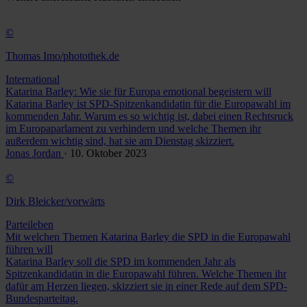
©
Thomas Imo/photothek.de
International
Katarina Barley: Wie sie für Europa emotional begeistern will
Katarina Barley ist SPD-Spitzenkandidatin für die Europawahl im
kommenden Jahr. Warum es so wichtig ist, dabei einen Rechtsruck
im Europaparlament zu verhindern und welche Themen ihr
außerdem wichtig sind, hat sie am Dienstag skizziert.
Jonas Jordan
· 10. Oktober 2023
©
Dirk Bleicker/vorwärts
Parteileben
Mit welchen Themen Katarina Barley die SPD in die Europawahl
führen will
Katarina Barley soll die SPD im kommenden Jahr als
Spitzenkandidatin in die Europawahl führen. Welche Themen ihr
dafür am Herzen liegen, skizziert sie in einer Rede auf dem SPD-
Bundesparteitag.