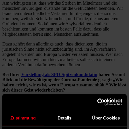
Am wichtigsten ist, dass wir das Sterben im Mittelmeer und die
menschenunwürdigen Zustände für die Geflüchteten beenden. Wir
brauchen unterschiedliche Verfahren für diejenigen, die zu uns
kommen, weil sie Schutz brauchen, und für die, die aus anderen
Gründen kommen. So können wir Asylverfahren deutlich
beschleunigen und kommen im besten Falle dazu, dass alle
Mitgliedsstaaten bereit sind, Menschen aufzunehmen.
Dazu gehört dann allerdings auch, dass diejenigen, die im
juristischen Sinne nicht schutzbedürftig sind, im Asylverfahren
abgelehnt werden und Europa wieder verlassen müssen. Wer nach
Europa kommen will, um hier zu arbeiten, sollte sich in einem
anderen Verfahren dafür bewerben können.
Bei Ihrer
Vorstellung als SPD-Spitzenkandidatin
haben Sie mit
Blick auf die Bewältigung der Corona-Pandemie gesagt: „Wir
haben erlebt, wie es ist, wenn Europa zusammenhält.“ Wie lässt
sich dieser Geist wiederbeleben?
Im Moment sind die laut, die mehr nationalen Egoismus fordern.
Europa ist aber gerade das Versprechen, dass es allen durch
Zusammenarbeit besser geht. Den europäischen Geist
wiederzubeleben, ist deshalb eine der entscheidenden
Zustimmung
Details
Über Cookies
Weichenstellungen für die Europawahl.