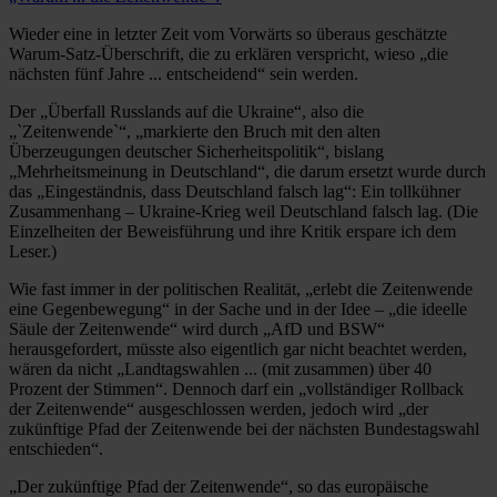
Wieder eine in letzter Zeit vom Vorwärts so überaus geschätzte
Warum-Satz-Überschrift, die zu erklären verspricht, wieso „die
nächsten fünf Jahre ... entscheidend“ sein werden.
Der „Überfall Russlands auf die Ukraine“, also die
„`Zeitenwende`“, „markierte den Bruch mit den alten
Überzeugungen deutscher Sicherheitspolitik“, bislang
„Mehrheitsmeinung in Deutschland“, die darum ersetzt wurde durch
das „Eingeständnis, dass Deutschland falsch lag“: Ein tollkühner
Zusammenhang – Ukraine-Krieg weil Deutschland falsch lag. (Die
Einzelheiten der Beweisführung und ihre Kritik erspare ich dem
Leser.)
Wie fast immer in der politischen Realität, „erlebt die Zeitenwende
eine Gegenbewegung“ in der Sache und in der Idee – „die ideelle
Säule der Zeitenwende“ wird durch „AfD und BSW“
herausgefordert, müsste also eigentlich gar nicht beachtet werden,
wären da nicht „Landtagswahlen ... (mit zusammen) über 40
Prozent der Stimmen“. Dennoch darf ein „vollständiger Rollback
der Zeitenwende“ ausgeschlossen werden, jedoch wird „der
zukünftige Pfad der Zeitenwende bei der nächsten Bundestagswahl
entschieden“.
„Der zukünftige Pfad der Zeitenwende“, so das europäische