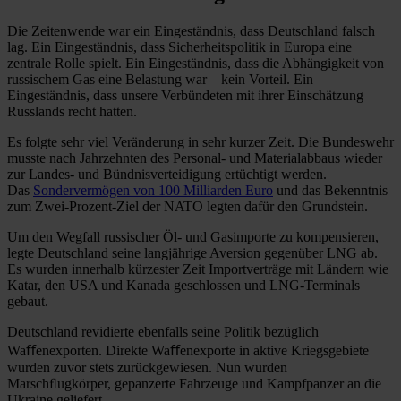
Die Zeitenwende war ein Eingeständnis, dass Deutschland falsch
lag. Ein Eingeständnis, dass Sicherheitspolitik in Europa eine
zentrale Rolle spielt. Ein Eingeständnis, dass die Abhängigkeit von
russischem Gas eine Belastung war – kein Vorteil. Ein
Eingeständnis, dass unsere Verbündeten mit ihrer Einschätzung
Russlands recht hatten.
Es folgte sehr viel Veränderung in sehr kurzer Zeit. Die Bundeswehr
musste nach Jahrzehnten des Personal- und Materialabbaus wieder
zur Landes- und Bündnisverteidigung ertüchtigt werden.
Das
Sondervermögen von 100 Milliarden Euro
und das Bekenntnis
zum Zwei-Prozent-Ziel der NATO legten dafür den Grundstein.
Um den Wegfall russischer Öl- und Gasimporte zu kompensieren,
legte Deutschland seine langjährige Aversion gegenüber LNG ab.
Es wurden innerhalb kürzester Zeit Importverträge mit Ländern wie
Katar, den USA und Kanada geschlossen und LNG-Terminals
gebaut.
Deutschland revidierte ebenfalls seine Politik bezüglich
Waﬀenexporten. Direkte Waﬀenexporte in aktive Kriegsgebiete
wurden zuvor stets zurückgewiesen. Nun wurden
Marschﬂugkörper, gepanzerte Fahrzeuge und Kampfpanzer an die
Ukraine geliefert.