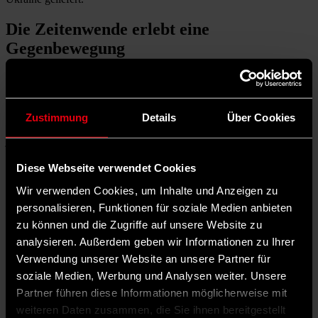
Die Zeitenwende erlebt eine
Gegenbewegung
Nach den Sofortmaßnahmen der ersten zwei Jahre trifft die
Zeitenwende jedoch mittlerweile auf große Herausforderungen.
Deutschland beﬁndet sich mitten in einer Haushaltskrise. Wir
Zustimmung
Details
Über Cookies
benötigen Investitionsprogramme historischen Ausmaßes, sind
jedoch aufgrund der
Schuldenbremse
nicht in der Lage, die dafür
benötigten Kredite aufzunehmen. Die Möglichkeit von
Sondervermögen sowie die Feststellung einer Notlage wurden vom
Diese Webseite verwendet Cookies
Bundesverfassungsgericht stark eingeschränkt.
Wir verwenden Cookies, um Inhalte und Anzeigen zu
Auch die ideelle Säule der Zeitenwende erlebt eine
personalisieren, Funktionen für soziale Medien anbieten
Gegenbewegung. AfD und BSW fordern einen Stopp von
zu können und die Zugriffe auf unsere Website zu
Waﬀenlieferungen an die Ukraine und die Wiederaufnahme von
analysieren. Außerdem geben wir Informationen zu Ihrer
Gas- Importen aus Russland. Bei den Landtagswahlen im Osten
erreichten sie zusammen über 40 Prozent der Stimmen.
Verwendung unserer Website an unsere Partner für
soziale Medien, Werbung und Analysen weiter. Unsere
Vieles hängt von den äußeren Umständen
Partner führen diese Informationen möglicherweise mit
ab
weiteren Daten zusammen, die Sie ihnen bereitgestellt