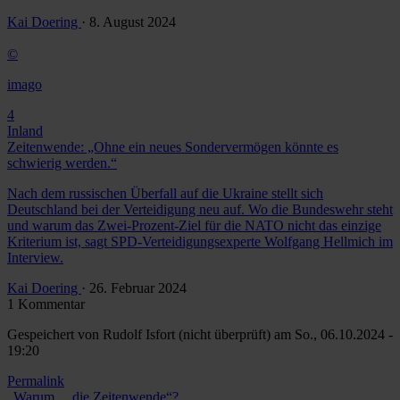
Kai Doering
· 8. August 2024
©
imago
4
Inland
Zeitenwende: „Ohne ein neues Sondervermögen könnte es
schwierig werden.“
Nach dem russischen Überfall auf die Ukraine stellt sich
Deutschland bei der Verteidigung neu auf. Wo die Bundeswehr steht
und warum das Zwei-Prozent-Ziel für die NATO nicht das einzige
Kriterium ist, sagt SPD-Verteidigungsexperte Wolfgang Hellmich im
Interview.
Kai Doering
· 26. Februar 2024
1 Kommentar
Gespeichert von
Rudolf Isfort (nicht überprüft)
am So., 06.10.2024 -
19:20
Permalink
„Warum ... die Zeitenwende“?