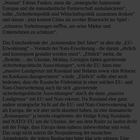
„Warum“ Fabian Funkes, muss die „strategische Autonomie
Europas und die transatlantische Partnerschaft ausbalancieren“,
sollte „Sicherheitspolitik und Wirtschaftspolitik zusammen denken“
und darum - jetzt kommt China als zweiter Bösewicht ins Spiel -
„robustere Vorkehrungen treﬀen, um seine Märkte und
Unternehmen zu schützen“.
Das Entscheidende der „kommenden fünf Jahre“ ist aber die „EU-
Erweiterung“ – Vorstufe der Nato-Erweiterung - die darum „ehrlich
und konsequent gestaltet werden muss“. „Ehrlich“ meint, die
„Beitritte ... der Ukraine, Moldau, Georgien hätten gravierende
sicherheitspolitische Auswirkungen“, weil die EU dann eine
„massive Landgrenze mit Russland und Belarus sowie eine Präsenz
im Kaukasus dazugewinnen“ würde. „Ehrlich“ sollte aber auch
bedeuten, dass die Russische Föderation in einer solchen EU- und
Nato-Osterweiterung auch für sich „gravierende
sicherheitspolitische Auswirkungen“ durch die dann „massive
Landgrenze“ mit EU und Nato erkennt. Da Russland eine ganz
andere strategische Sicht auf die EU- und Nato-Osterweiterung hat
als Europa, die wir aber nicht akzetiert haben, ist eine dramatische
„Konsequenz“ ja bereits eingetreten: der blutige Krieg Russlands
und NATO/ EU um die Ukraine, der aus dem Ruder zu laufen droht
mit der Folge, dass Europa dann nahezu unbewohnbar sein wird.
Das zeigt nicht zuletzt die Neujustierung der russischen
Atomdoktrin, die jedem Beobachter hätte klar sein müssen: Eine