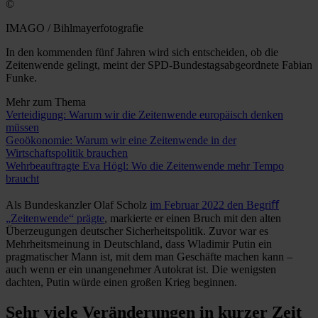
©
IMAGO / Bihlmayerfotografie
In den kommenden fünf Jahren wird sich entscheiden, ob die
Zeitenwende gelingt, meint der SPD-Bundestagsabgeordnete Fabian
Funke.
Mehr zum Thema
Verteidigung: Warum wir die Zeitenwende europäisch denken
müssen
Geoökonomie: Warum wir eine Zeitenwende in der
Wirtschaftspolitik brauchen
Wehrbeauftragte Eva Högl: Wo die Zeitenwende mehr Tempo
braucht
Als Bundeskanzler Olaf Scholz
im Februar 2022 den Begriﬀ
„Zeitenwende“ prägte
, markierte er einen Bruch mit den alten
Überzeugungen deutscher Sicherheitspolitik. Zuvor war es
Mehrheitsmeinung in Deutschland, dass Wladimir Putin ein
pragmatischer Mann ist, mit dem man Geschäfte machen kann –
auch wenn er ein unangenehmer Autokrat ist. Die wenigsten
dachten, Putin würde einen großen Krieg beginnen.
Sehr viele Veränderungen in kurzer Zeit