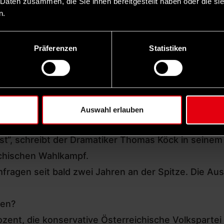
 Daten zusammen, die Sie ihnen bereitgestellt haben oder die s
terogenität, durch queere Lebensweisen etwa oder 
n.
r für den Eurovisions-Song-Contest auszugeben. Er
ch damit, dass er schon „Fahndungslisten“ in der Sc
Präferenzen
Statistiken
r Regierung Sebastian Kurz erwirkte sein Kabinett 
ation führte, dass eine Polizeieinheit den Staatss
ht zuletzt für die Terrorismusbekämpfung zuständig
Auswahl erlauben
u aufgebaut werden. „Es gibt keinen Rechtsruck – 
 ist“, schreibt der Dramatiker Thomas Köck in seine
ichischen Wahlkampf.
mfragen seit bald zwei Jahren an der Spitze. Die Au
den?
ent, die konservative Österreichische Volkspartei V