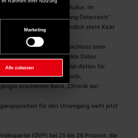
ie im Rahmen Ihrer Nutzung
durch avantgardistische Kultur. Im
 trommelt für eine „Festung Österreich“
hublade hat. Selbstverständlich steht Kickl
Marketing
sogar einen Durchsuchungsbeschluss beim
chutz stürmte und viele heikle Daten
 ist – war durch die Skandal-Aktion für
Alle zulassen
es gibt einen Rechtserdrutsch,
m jüngst erschienen Band „Chronik der
sgangsposition für den Urnengang sieht jetzt
olkspartei (ÖVP) bei 25 bis 26 Prozent, die