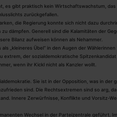
ht, es gibt praktisch kein Wirtschaftswachstum, da
hlusslichts zurückgefallen.
arken, die Regierung konnte sich nicht dazu durchri
zu dämpfen. Generell sind die Kalamitäten der Geg
ssere Bilanz aufweisen können als Nehammer.
es als „kleineres Übel“ in den Augen der Wählerinne
t zu extrem, der sozialdemokratische Spitzenkandida
er, wenn ihr Kickl nicht als Kanzler wollt.
aldemokratie. Sie ist in der Opposition, was in der g
frieden sind. Die Rechtsextremen sind so arg, das
stand. Innere Zerwürfnisse, Konflikte und Vorsitz-
manenten Wechsel in der Parteizentrale geführt. I