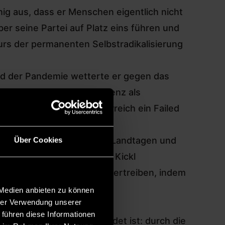
nig aus, dass er Menschen eigentlich nicht
r seine Partei auf Platz eins führen und
urs der permanenten Selbstradikalisierung
end der Pandemie wetterte er gegen das
n, bezeichnet die Konkurrenz als
ausgemalt, als wäre Österreich ein Failed
dentitären-Kader sitzen in Landtagen und
Über Cookies
en Wahlkampfreden fordert Kickl
, Leute aus dem Land zu vertreiben, indem
 Medien anbieten zu können
hrer Verwendung unserer
 führen diese Informationen
lärt, die doppelt gefährdet ist: durch die