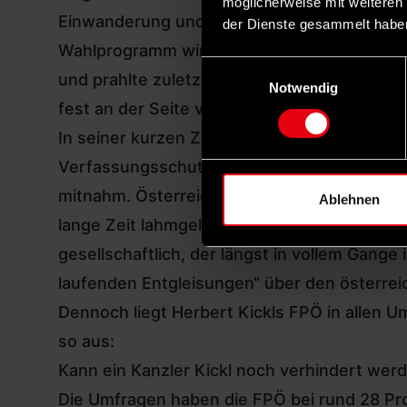
möglicherweise mit weiteren
Einwanderung und durch lebenskulturelle He
der Dienste gesammelt habe
Wahlprogramm wird gefordert, kein Geld meh
Einwilligungsauswahl
und prahlte zuletzt beim Polit-Aschermittwo
Notwendig
fest an der Seite von Wladimir Putin.
In seiner kurzen Zeit als Innenminister de
Verfassungsschutz, was zu der absurden Situ
mitnahm. Österreichs Geheimdienst – der nic
Ablehnen
lange Zeit lahmgelegt und musste danach ne
gesellschaftlich, der längst in vollem Gange
laufenden Entgleisungen“ über den österre
Dennoch liegt Herbert Kickls FPÖ in allen U
so aus:
Kann ein Kanzler Kickl noch verhindert wer
Die Umfragen haben die FPÖ bei rund 28 Proz