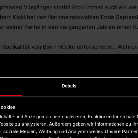
opfenden Vorgänger strahlt Kickl immer auch ein we
ert Kickl bei den Nationalratswahlen Ende Septembe
er seiner Partei in den vergangenen Jahren einen K
er Radikalität von Björn Höcke unterscheidet. Währ
strationen an. Stets polemisiert er in Superlative
als Unterdücker dargestellt, die Malaise des Landes 
ls „unterstützenswert“ und eine „NGO von rechts“, I
Details
che Jugend haben sie faktisch übernommen. Bei sein
t für Abschiebungen, aber auch für Anstrengungen
Cookies
nhalte und Anzeigen zu personalisieren, Funktionen für soziale
Website zu analysieren. Außerdem geben wir Informationen zu I
r soziale Medien, Werbung und Analysen weiter. Unsere Partner
 FPÖ wird die „Homogenität des Volkes“ zum Ziel erk