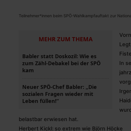
Teilnehmer*innen beim SPÖ-Wahlkampfauftakt zur National
Vorn
MEHR ZUM THEMA
Legt
Fist
Babler statt Doskozil: Wie es
zum Zähl-Debakel bei der SPÖ
In s
kam
jahr
vorg
Neuer SPÖ-Chef Babler: „Die
Irge
sozialen Fragen wieder mit
Leben füllen!“
Haid
wurd
belastbar erwiesen hat.
Herbert Kickl:
so extrem wie Björn Höcke