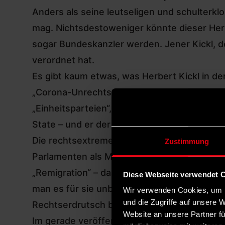
Anders als seine leutseligen und schulterkl
mag. Nichtsdestoweniger könnte dieser Herb
sogar Bundeskanzler werden. Jener Kickl, d
verordnet hat.
Es gibt kaum etwas, was Herbert Kickl in d
„Corona-Unrechtsregime“, führte sogar Demon
„Einheitsparteien“, die Regierenden werden 
State – und er der einzige Retter.
Die rechtsextremen Identitären hofiert er a
Zustimmung
Parlamenten als Mitarbeiter. Die freiheitli
„Remigration“ – das rechtsextreme Codewor
Diese Webseite verwendet 
man es für sie unbequem macht.
Wir verwenden Cookies, um I
und die Zugriffe auf unsere 
Rechtserdrutsch befürchtet
Website an unsere Partner fü
Im gerade veröffentlichten Wahlprogramm der