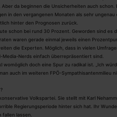
. Aber da beginnen die Unsicherheiten auch schon. E
agen in den vergangenen Monaten als sehr ungenau 
utlich hinter den Prognosen zurück.
tute schon bei rund 30 Prozent. Geworden sind es 
raten waren gerade einmal jeweils einen Prozentpun
reiten die Experten. Möglich, dass in vielen Umfrag
-Media-Nerds einfach überrepräsentiert sind.
kl womöglich doch eine Spur zu radikal ist. „Ich wü
en man auch im weiteren FPÖ-Sympathisantenmilieu ni
n?
konservative Volkspartei. Sie stellt mit Karl Neham
horrible Regierungsperiode hinter sich hat. Ihr Wund
 fallen lassen.