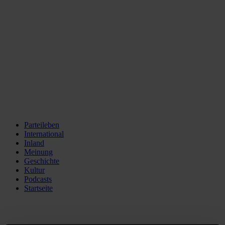
Parteileben
International
Inland
Meinung
Geschichte
Kultur
Podcasts
Startseite