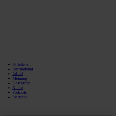
Parteileben
International
Inland
Meinung
Geschichte
Kultur
Podcasts
Startseite