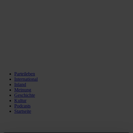
Parteileben
International
Inland
Meinung
Geschichte
Kultur
Podcasts
Startseite