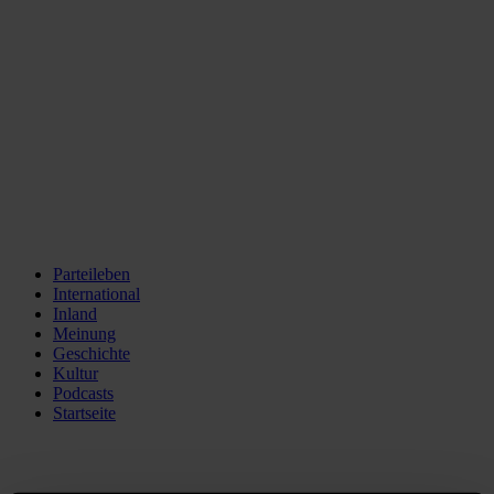
Parteileben
International
Inland
Meinung
Geschichte
Kultur
Podcasts
Startseite