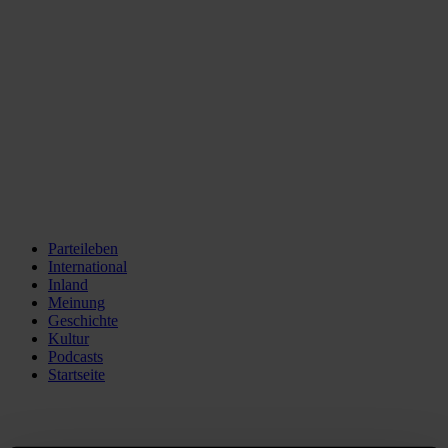
Parteileben
International
Inland
Meinung
Geschichte
Kultur
Podcasts
Startseite