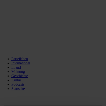
Parteileben
International
Inland
Meinung
Geschichte
Kultur
Podcasts
Startseite