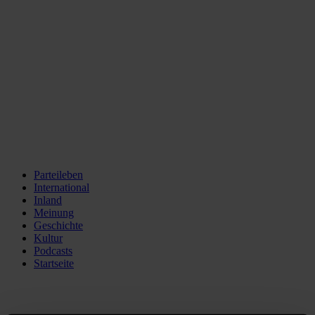
Parteileben
International
Inland
Meinung
Geschichte
Kultur
Podcasts
Startseite