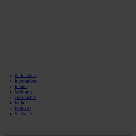
Parteileben
International
Inland
Meinung
Geschichte
Kultur
Podcasts
Startseite