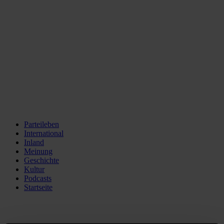
Parteileben
International
Inland
Meinung
Geschichte
Kultur
Podcasts
Startseite