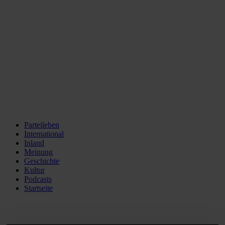
Parteileben
International
Inland
Meinung
Geschichte
Kultur
Podcasts
Startseite