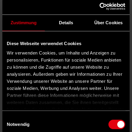
Arbeitnehmer*innen mit einem Brutto-
Verdienst bis 2000 Euro ein Mobilitätsgeld in
Höhe von 50 Euro erhalten. Bei einem
Zustimmung
Details
Über Cookies
Verdienst von 2001 bis 3000 Euro wären es
35, bei 3001 bis 4000 Euro 20 Euro. Ob die
Diese Webseite verwendet Cookies
Zahlen Bestand haben, ist jedoch ungewiss.
Wir verwenden Cookies, um Inhalte und Anzeigen zu
Bei Sozialverbänden wie Gewerkschaften
personalisieren, Funktionen für soziale Medien anbieten
stößt der Vorstoß jedoch bereits auf große
zu können und die Zugriffe auf unsere Website zu
analysieren. Außerdem geben wir Informationen zu Ihrer
Zustimmung. „Ein Mobilitätsgeld als
Verwendung unserer Website an unsere Partner für
monatlicher unbürokratischer Zuschuss für
soziale Medien, Werbung und Analysen weiter. Unsere
nicht wohlhabende Menschen wäre eine
Partner führen diese Informationen möglicherweise mit
weiteren Daten zusammen, die Sie ihnen bereitgestellt
echte Hilfe für die, die unter den aktuellen
haben oder die sie im Rahmen Ihrer Nutzung der Dienste
Preisen besonders leiden, und deutlich
gesammelt haben.
Einwilligungsauswahl
sachgerechter als Geldgeschenke mit der
Notwendig