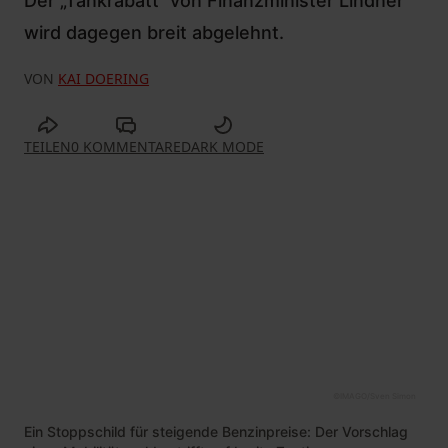
Der „Tankrabatt“ von Finanzminister Lindner
wird dagegen breit abgelehnt.
VON
KAI DOERING
TEILEN
0 KOMMENTARE
DARK MODE
©
IMAGO/Sven Simon
Ein Stoppschild für steigende Benzinpreise: Der Vorschlag