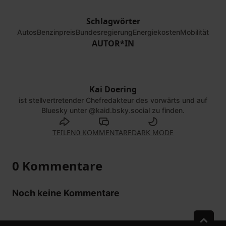
Schlagwörter
Autos
Benzinpreis
Bundesregierung
Energiekosten
Mobilität
AUTOR*IN
Kai Doering
©
Dirk Bleicker |
vorwärts
ist stellvertretender Chefredakteur des vorwärts und auf
Bluesky unter @kaid.bsky.social zu finden.
TEILEN
0 KOMMENTARE
DARK MODE
0 Kommentare
Noch keine Kommentare