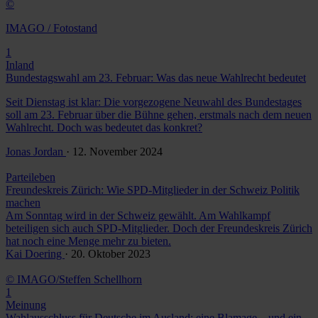
©
IMAGO / Fotostand
1
Inland
Bundestagswahl am 23. Februar: Was das neue Wahlrecht bedeutet
Seit Dienstag ist klar: Die vorgezogene Neuwahl des Bundestages
soll am 23. Februar über die Bühne gehen, erstmals nach dem neuen
Wahlrecht. Doch was bedeutet das konkret?
Jonas Jordan
· 12. November 2024
Parteileben
Freundeskreis Zürich: Wie SPD-Mitglieder in der Schweiz Politik
machen
Am Sonntag wird in der Schweiz gewählt. Am Wahlkampf
beteiligen sich auch SPD-Mitglieder. Doch der Freundeskreis Zürich
hat noch eine Menge mehr zu bieten.
Kai Doering
· 20. Oktober 2023
© IMAGO/Steffen Schellhorn
1
Meinung
Wahlausschluss für Deutsche im Ausland: eine Blamage – und ein