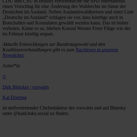
CDU und CSU in Brüssel veröffentlichte die SPD International
einen Vorschlag für eine Änderung des Wahlrechts im Sinne der
Deutschen im Ausland. Neben Auslandswahlkreisen und einer Liste
„Deutsche im Ausland“ schlagen sie vor, dass künftige auch in
Botschaften und Konsulaten gewählt werden kann. Das ist bisher
verboten. Käme es so, blieben Konsul Werner Froer Flüge wie der
im Februar künftig erspart.
Aktuelle Entwicklungen zur Bundestagswahl und den
Koalitionsverhandlungen gibt es zum
Nachlesen in unserem
Newsticker.
Autor*in
©
Dirk Bleicker | vorwärts
Kai Doering
ist stellvertretender Chefredakteur des vorwärts und auf Bluesky
unter @kaid.bsky.social zu finden.