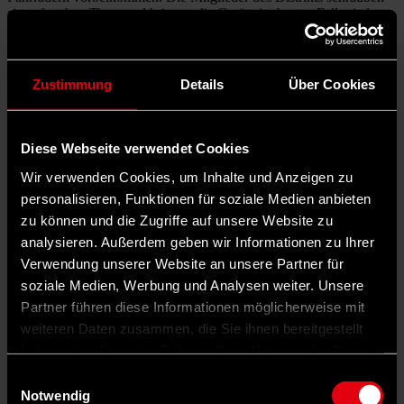
sie auf, geben Tipps und bringen die Geräte im besten Fall wieder
zum Laufen.
Auch Dierk Koch kann an diesem Abend weitergeholfen werden.
Nach dem Waschen ließen sich die Reißverschlüsse von zwei
Zustimmung
Details
Über Cookies
Kissen nicht mehr öffnen. Koch hat neue gekauft, mit denen er nun
vor Jessica Bartels sitzt. Während sie die alten Reißverschlüsse
heraustrennt und die neuen einnäht, lässt sich Dierk Koch ein Stück
Kirschkuchen schmecken, den Barbara Jörges und Dagmar Welke
Diese Webseite verwendet Cookies
aus dem Distrikt für das Reparatur-Café gebacken haben. Koch ist
begeistert von dem Angebot, von dem er über den Newsletter des
Wir verwenden Cookies, um Inhalte und Anzeigen zu
Distrikts erfahren hat.
personalisieren, Funktionen für soziale Medien anbieten
zu können und die Zugriffe auf unsere Website zu
analysieren. Außerdem geben wir Informationen zu Ihrer
Verwendung unserer Website an unsere Partner für
soziale Medien, Werbung und Analysen weiter. Unsere
Partner führen diese Informationen möglicherweise mit
weiteren Daten zusammen, die Sie ihnen bereitgestellt
haben oder die sie im Rahmen Ihrer Nutzung der Dienste
gesammelt haben.
Einwilligungsauswahl
Notwendig