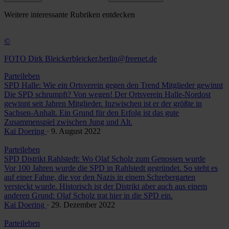
Weitere
interessante Rubriken
entdecken
©
FOTO Dirk
Bleickerbleicker.berlin@freenet.de
Parteileben
SPD Halle: Wie ein Ortsverein gegen den Trend Mitglieder gewinnt
Die SPD schrumpft? Von wegen! Der Ortsverein Halle-Nordost
gewinnt seit Jahren Mitglieder. Inzwischen ist er der größte in
Sachsen-Anhalt. Ein Grund für den Erfolg ist das gute
Zusammenspiel zwischen Jung und Alt.
Kai Doering
· 9. August 2022
Parteileben
SPD Distrikt Rahlstedt: Wo Olaf Scholz zum Genossen wurde
Vor 100 Jahren wurde die SPD in Rahlstedt gegründet. So steht es
auf einer Fahne, die vor den Nazis in einem Schrebergarten
versteckt wurde. Historisch ist der Distrikt aber auch aus einem
anderen Grund: Olaf Scholz trat hier in die SPD ein.
Kai Doering
· 29. Dezember 2022
Parteileben