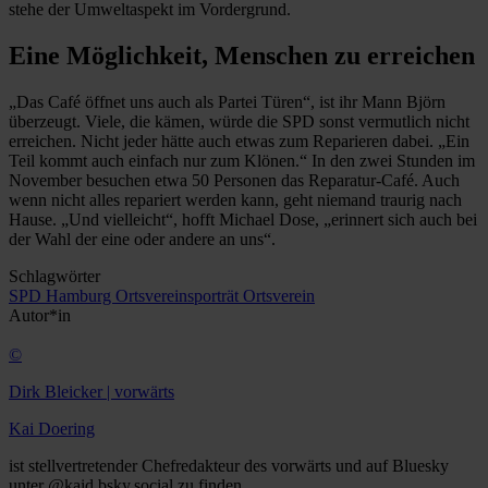
stehe der Umweltaspekt im Vordergrund.
Eine Möglichkeit, Menschen zu erreichen
„Das Café öffnet uns auch als Partei Türen“, ist ihr Mann Björn
überzeugt. Viele, die kämen, würde die SPD sonst vermutlich nicht
erreichen. Nicht jeder hätte auch etwas zum Reparieren dabei. „Ein
Teil kommt auch einfach nur zum Klönen.“ In den zwei Stunden im
November besuchen etwa 50 Personen das Reparatur-Café. Auch
wenn nicht alles repariert werden kann, geht niemand traurig nach
Hause. „Und vielleicht“, hofft Michael Dose, „erinnert sich auch bei
der Wahl der eine oder andere an uns“.
Schlagwörter
SPD
Hamburg
Ortsvereinsporträt
Ortsverein
Autor*in
©
Dirk Bleicker | vorwärts
Kai Doering
ist stellvertretender Chefredakteur des vorwärts und auf Bluesky
unter @kaid.bsky.social zu finden.