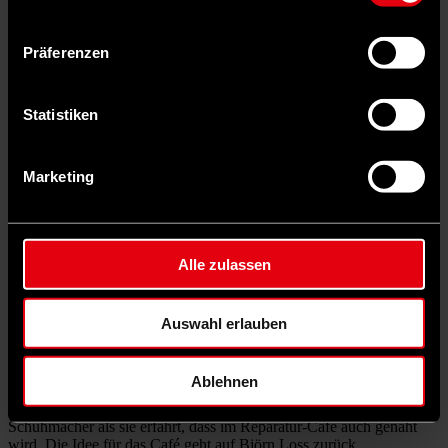
Präferenzen
Statistiken
Marketing
YouTube
wurde aufgrund Ihrer Cookie-Einstellungen blockiert.
Alle zulassen
Zum Anzeigen des Inhalts müssen Sie die
Marketing-Cookies
akzeptieren
.
Vor dem Nachbarschaftstreff hat Björn Loss das Fahrrad von
Auswahl erlauben
Regine Schuhmacher eingespannt. Das Rücklicht ist kaputt, aber
Schuhmacher hat Ersatz mitgebracht. Zwanzig Minuten später ist
die neue Lampe angebracht und leuchtet. Bevor er ihr das Rad
Ablehnen
zurückgibt, ölt Björn Loss noch schnell die Kette. „Beim nächsten
Mal bringe ich die Hose meiner Tochter mit“, sagt Regine
Schuhmacher als sie erfährt, dass im Reparatur-Café auch genäht
wird. Die Idee für das Café geht auf Björn Loss zurück.