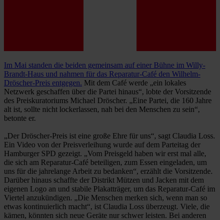
Im Mai standen die beiden gemeinsam auf einer Bühne im Willy-
Brandt-Haus und nahmen für das Reparatur-Café den Wilhelm-
Dröscher-Preis entgegen.
Mit dem Café werde „ein lokales
Netzwerk geschaffen über die Partei hinaus“, lobte der Vorsitzende
des Preiskuratoriums Michael Dröscher. „Eine Partei, die 160 Jahre
alt ist, sollte nicht lockerlassen, nah bei den Menschen zu sein“,
betonte er.
„Der Dröscher-Preis ist eine große Ehre für uns“, sagt Claudia Loss.
Ein Video von der Preisverleihung wurde auf dem Parteitag der
Hamburger SPD gezeigt. „Vom Preisgeld haben wir erst mal alle,
die sich am Reparatur-Café beteiligen, zum Essen eingeladen, um
uns für die jahrelange Arbeit zu bedanken“, erzählt die Vorsitzende.
Darüber hinaus schaffte der Distrikt Mützen und Jacken mit dem
eigenen Logo an und stabile Plakatträger, um das Reparatur-Café im
Viertel anzukündigen. „Die Menschen merken sich, wenn man so
etwas kontinuierlich macht“, ist Claudia Loss überzeugt. Viele, die
kämen, könnten sich neue Geräte nur schwer leisten. Bei anderen