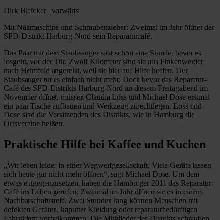
Dirk Bleicker | vorwärts
Mit Nähmaschine und Schraubenzieher: Zweimal im Jahr öffnet der
SPD-Distrikt Harburg-Nord sein Reparaturcafé.
Das Paar mit dem Staubsauger sitzt schon eine Stunde, bevor es
losgeht, vor der Tür. Zwölf Kilometer sind sie aus Finkenwerder
nach Heimfeld angereist, weil sie hier auf Hilfe hoffen. Der
Staubsauger tut es einfach nicht mehr. Doch bevor das Reparatur-
Café des SPD-Distrikts Harburg-Nord an diesem Freitagabend im
November öffnet, müssen Claudia Loss und Michael Dose erstmal
ein paar Tische aufbauen und Werkzeug zurechtlegen. Loss und
Dose sind die Vorsitzenden des Distrikts, wie in Hamburg die
Ortsvereine heißen.
Praktische Hilfe bei Kaffee und Kuchen
„Wir leben leider in einer Wegwerfgesellschaft. Viele Geräte lassen
sich heute gar nicht mehr öffnen“, sagt Michael Dose. Um dem
etwas entgegenzusetzen, haben die Hamburger 2011 das Reparatur-
Café ins Leben gerufen. Zweimal im Jahr öffnen sie es in einem
Nachbarschaftstreff. Zwei Stunden lang können Menschen mit
defekten Geräten, kaputter Kleidung oder reparaturbedürftigen
Fahrrädern vorbeikommen. Die Mitglieder des Distrikts schrauben