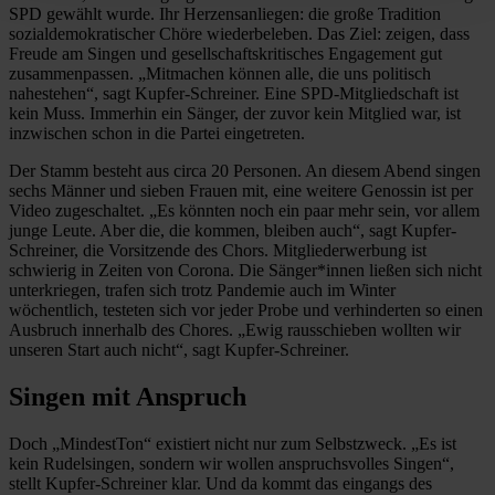
SPD gewählt wurde. Ihr Herzensanliegen: die große Tradition
sozialdemokratischer Chöre wiederbeleben. Das Ziel: zeigen, dass
Freude am Singen und gesellschaftskritisches Engagement gut
zusammenpassen. „Mitmachen können alle, die uns politisch
nahestehen“, sagt Kupfer-Schreiner. Eine SPD-Mitgliedschaft ist
kein Muss. Immerhin ein Sänger, der zuvor kein Mitglied war, ist
inzwischen schon in die Partei eingetreten.
Der Stamm besteht aus circa 20 Personen. An diesem Abend singen
sechs Männer und sieben Frauen mit, eine weitere Genossin ist per
Video zugeschaltet. „Es könnten noch ein paar mehr sein, vor allem
junge Leute. Aber die, die kommen, bleiben auch“, sagt Kupfer-
Schreiner, die Vorsitzende des Chors. Mitgliederwerbung ist
schwierig in Zeiten von Corona. Die Sänger*innen ließen sich nicht
unterkriegen, trafen sich trotz Pandemie auch im Winter
wöchentlich, testeten sich vor jeder Probe und verhinderten so einen
Ausbruch innerhalb des Chores. „Ewig rausschieben wollten wir
unseren Start auch nicht“, sagt Kupfer-Schreiner.
Singen mit Anspruch
Doch „MindestTon“ existiert nicht nur zum Selbstzweck. „Es ist
kein Rudelsingen, sondern wir wollen anspruchsvolles Singen“,
stellt Kupfer-Schreiner klar. Und da kommt das eingangs des