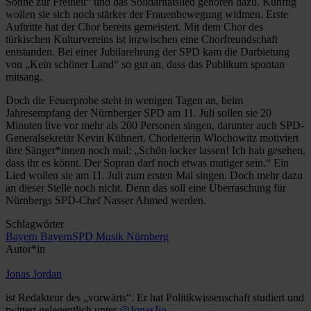
Sonne zur Freiheit“ und das Solidaritätslied gehören dazu. Künftig
wollen sie sich noch stärker der Frauenbewegung widmen. Erste
Auftritte hat der Chor bereits gemeistert. Mit dem Chor des
türkischen Kulturvereins ist inzwischen eine Chorfreundschaft
entstanden. Bei einer Jubilarehrung der SPD kam die Darbietung
von „Kein schöner Land“ so gut an, dass das Publikum spontan
mitsang.
Doch die Feuerprobe steht in wenigen Tagen an, beim
Jahresempfang der Nürnberger SPD am 11. Juli sollen sie 20
Minuten live vor mehr als 200 Personen singen, darunter auch SPD-
Generalsekretär Kevin Kühnert. Chorleiterin Wlochowitz motiviert
ihre Sänger*innen noch mal: „Schön locker lassen! Ich hab gesehen,
dass ihr es könnt. Der Sopran darf noch etwas mutiger sein.“ Ein
Lied wollen sie am 11. Juli zum ersten Mal singen. Doch mehr dazu
an dieser Stelle noch nicht. Denn das soll eine Überraschung für
Nürnbergs SPD-Chef Nasser Ahmed werden.
Schlagwörter
Bayern
BayernSPD
Musik
Nürnberg
Autor*in
Jonas Jordan
ist Redakteur des „vorwärts“. Er hat Politikwissenschaft studiert und
twittert gelegentlich unter
@JonasJjo