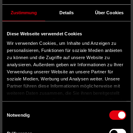
Zustimmung
Details
Über Cookies
Diese Webseite verwendet Cookies
Wir verwenden Cookies, um Inhalte und Anzeigen zu
personalisieren, Funktionen für soziale Medien anbieten
zu können und die Zugriffe auf unsere Website zu
analysieren. Außerdem geben wir Informationen zu Ihrer
Verwendung unserer Website an unsere Partner für
soziale Medien, Werbung und Analysen weiter. Unsere
Partner führen diese Informationen möglicherweise mit
weiteren Daten zusammen, die Sie ihnen bereitgestellt
Auf X teilen
haben oder die sie im Rahmen Ihrer Nutzung der Dienste
gesammelt haben.
0 Kommentare
Teilen
Dark Mode
Einwilligungsauswahl
Notwendig
©
Daniel Karmann