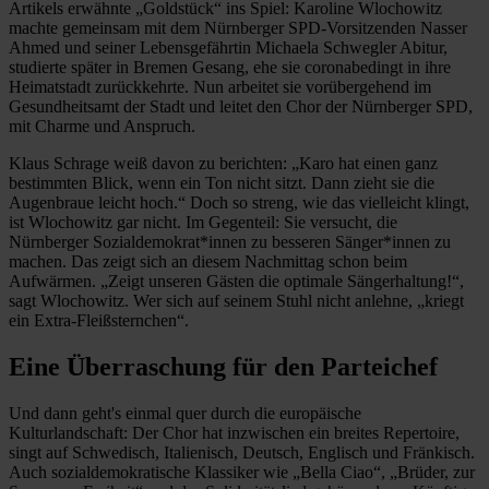
Artikels erwähnte „Goldstück“ ins Spiel: Karoline Wlochowitz
machte gemeinsam mit dem Nürnberger SPD-Vorsitzenden Nasser
Ahmed und seiner Lebensgefährtin Michaela Schwegler Abitur,
studierte später in Bremen Gesang, ehe sie coronabedingt in ihre
Heimatstadt zurückkehrte. Nun arbeitet sie vorübergehend im
Gesundheitsamt der Stadt und leitet den Chor der Nürnberger SPD,
mit Charme und Anspruch.
Klaus Schrage weiß davon zu berichten: „Karo hat einen ganz
bestimmten Blick, wenn ein Ton nicht sitzt. Dann zieht sie die
Augenbraue leicht hoch.“ Doch so streng, wie das vielleicht klingt,
ist Wlochowitz gar nicht. Im Gegenteil: Sie versucht, die
Nürnberger Sozialdemokrat*innen zu besseren Sänger*innen zu
machen. Das zeigt sich an diesem Nachmittag schon beim
Aufwärmen. „Zeigt unseren Gästen die optimale Sängerhaltung!“,
sagt Wlochowitz. Wer sich auf seinem Stuhl nicht anlehne, „kriegt
ein Extra-Fleißsternchen“.
Eine Überraschung für den Parteichef
Und dann geht's einmal quer durch die europäische
Kulturlandschaft: Der Chor hat inzwischen ein breites Repertoire,
singt auf Schwedisch, Italienisch, Deutsch, Englisch und Fränkisch.
Auch sozialdemokratische Klassiker wie „Bella Ciao“, „Brüder, zur