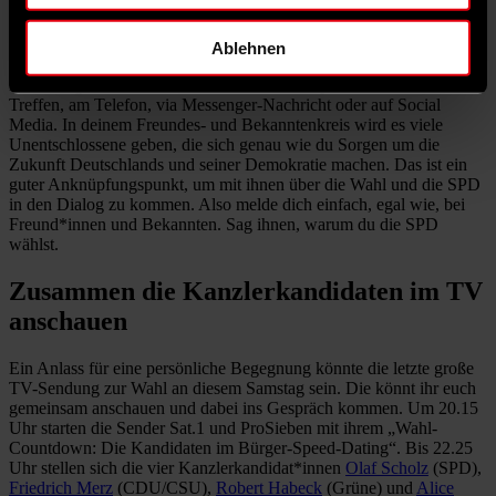
Der persönliche Kontakt wirkt aber nicht nur gegenüber
Unbekannten, noch wirksamer ist er bei Freund*innen und
Ablehnen
Bekannten. Hier gibt es viele Möglichkeiten, sie auf die
Bundestagswahl und ihre Wahlabsicht anzusprechen. Bei einem
Treffen, am Telefon, via Messenger-Nachricht oder auf Social
Media. In deinem Freundes- und Bekanntenkreis wird es viele
Unentschlossene geben, die sich genau wie du Sorgen um die
Zukunft Deutschlands und seiner Demokratie machen. Das ist ein
guter Anknüpfungspunkt, um mit ihnen über die Wahl und die SPD
in den Dialog zu kommen. Also melde dich einfach, egal wie, bei
Freund*innen und Bekannten. Sag ihnen, warum du die SPD
wählst.
Zusammen die Kanzlerkandidaten im TV
anschauen
Ein Anlass für eine persönliche Begegnung könnte die letzte große
TV-Sendung zur Wahl an diesem Samstag sein. Die könnt ihr euch
gemeinsam anschauen und dabei ins Gespräch kommen. Um 20.15
Uhr starten die Sender Sat.1 und ProSieben mit ihrem „Wahl-
Countdown: Die Kandidaten im Bürger-Speed-Dating“. Bis 22.25
Uhr stellen sich die vier Kanzlerkandidat*innen
Olaf Scholz
(SPD),
Friedrich Merz
(CDU/CSU),
Robert Habeck
(Grüne) und
Alice