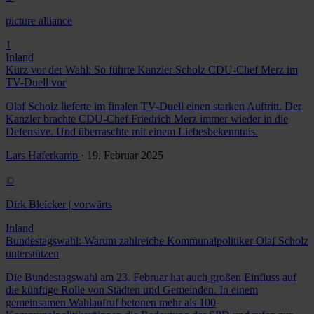
picture alliance
1
Inland
Kurz vor der Wahl: So führte Kanzler Scholz CDU-Chef Merz im
TV-Duell vor
Olaf Scholz lieferte im finalen TV-Duell einen starken Auftritt. Der
Kanzler brachte CDU-Chef Friedrich Merz immer wieder in die
Defensive. Und überraschte mit einem Liebesbekenntnis.
Lars Haferkamp
· 19. Februar 2025
©
Dirk Bleicker | vorwärts
Inland
Bundestagswahl: Warum zahlreiche Kommunalpolitiker Olaf Scholz
unterstützen
Die Bundestagswahl am 23. Februar hat auch großen Einfluss auf
die künftige Rolle von Städten und Gemeinden. In einem
gemeinsamen Wahlaufruf betonen mehr als 100