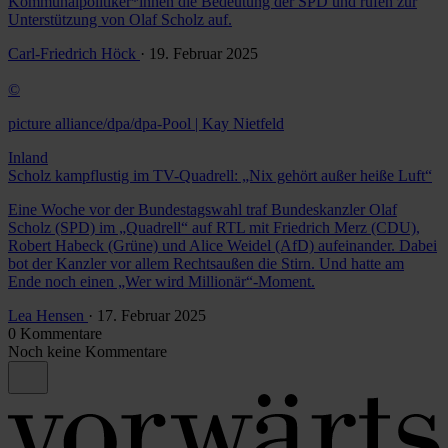
Kommunalpolitiker*innen die Bedeutung der SPD und rufen zur
Unterstützung von Olaf Scholz auf.
Carl-Friedrich Höck
· 19. Februar 2025
©
picture alliance/dpa/dpa-Pool | Kay Nietfeld
Inland
Scholz kampflustig im TV-Quadrell: „Nix gehört außer heiße Luft“
Eine Woche vor der Bundestagswahl traf Bundeskanzler Olaf
Scholz (SPD) im „Quadrell“ auf RTL mit Friedrich Merz (CDU),
Robert Habeck (Grüne) und Alice Weidel (AfD) aufeinander. Dabei
bot der Kanzler vor allem Rechtsaußen die Stirn. Und hatte am
Ende noch einen „Wer wird Millionär“-Moment.
Lea Hensen
· 17. Februar 2025
0 Kommentare
Noch keine Kommentare