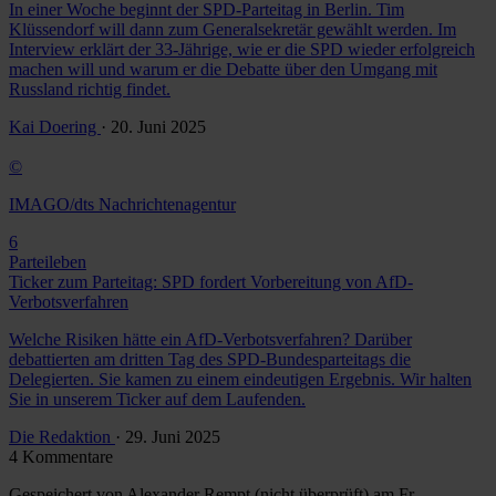
In einer Woche beginnt der SPD-Parteitag in Berlin. Tim
Klüssendorf will dann zum Generalsekretär gewählt werden. Im
Interview erklärt der 33-Jährige, wie er die SPD wieder erfolgreich
machen will und warum er die Debatte über den Umgang mit
Russland richtig findet.
Kai Doering
· 20. Juni 2025
©
IMAGO/dts Nachrichtenagentur
6
Parteileben
Ticker zum Parteitag: SPD fordert Vorbereitung von AfD-
Verbotsverfahren
Welche Risiken hätte ein AfD-Verbotsverfahren? Darüber
debattierten am dritten Tag des SPD-Bundesparteitags die
Delegierten. Sie kamen zu einem eindeutigen Ergebnis. Wir halten
Sie in unserem Ticker auf dem Laufenden.
Die Redaktion
· 29. Juni 2025
4 Kommentare
Gespeichert von
Alexander Rempt (nicht überprüft)
am Fr.,