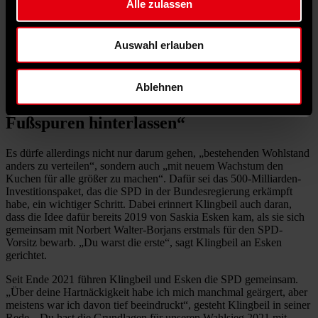
Alle zulassen
ein gutes Leben einsetzt. „Ich will, dass die Menschen in unserem
Land Zuversicht haben können; dass sie spüren, ein gutes Leben in
unserem Land ist auch in Zukunft für alle möglich“, fordert Lars
Auswahl erlauben
Klingbeil. Dazu gehört für den SPD-Vorsitzenden auch, „die
Verteilungsfrage“ zu stellen. Das sei „nicht linksradikal“, sondern
„gesunder Menschenverstand“.
Ablehnen
Klingbeil zu Esken: „Wirst große
Fußspuren hinterlassen“
Es dürfe allerdings nicht nur darum gehen, „bestehenden Wohlstand
anders zu verteilen“, sondern auch „mit neuem Wachstum den
Kuchen für alle größer zu machen“. Dafür sei das 500-Milliarden-
Investitionspaket, das die SPD in der Bundesregierung erkämpft
habe, ein wichtiger Schritt. Dabei erinnert Klingbeil auch daran,
dass die Idee dafür bereits 2019 von Saskia Esken kam, als sie sich
gemeinsam mit Norbert Walter-Borjans erstmals für den SPD-
Vorsitz bewarb. „Du warst die erste“, sagt Klingbeil an Esken
gerichtet.
Seit Ende 2021 führen Klingbeil und Esken die SPD gemeinsam.
„Über deine Hartnäckigkeit habe ich mich manchmal geärgert, aber
meistens war ich davon tief beeindruckt“, gesteht Klingbeil in seiner
Rede. „Du hast die Grundlagen für unseren Wahlsieg 2021 mit