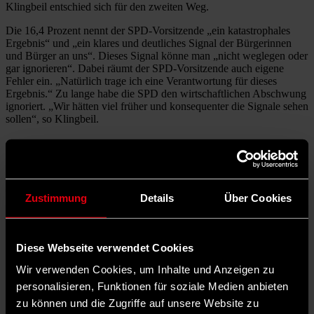
Klingbeil entschied sich für den zweiten Weg.
Die 16,4 Prozent nennt der SPD-Vorsitzende „ein katastrophales
Ergebnis“ und „ein klares und deutliches Signal der Bürgerinnen
und Bürger an uns“. Dieses Signal könne man „nicht weglegen oder
gar ignorieren“. Dabei räumt der SPD-Vorsitzende auch eigene
Fehler ein. „Natürlich trage ich eine Verantwortung für dieses
Ergebnis.“ Zu lange habe die SPD den wirtschaftlichen Abschwung
ignoriert. „Wir hätten viel früher und konsequenter die Signale sehen
sollen“, so Klingbeil.
Um verändern zu können, muss sich die
SPD selbst verändern
Gleichzeitig verteidigt der SPD-Vorsitzende seinen Führungsstil
Zustimmung
Details
Über Cookies
„intern Klartext zu sprechen, aber in den Talkshows und in der
Öffentlichkeit die Reihen zu schließen“. Daran halte er fest. „Ich
habe Fehler gemacht“, sagt Klingbeil, „aber dass ich mich für
Diese Webseite verwendet Cookies
Zusammenhalt eingesetzt haben, war der richtige Weg.“
Wir verwenden Cookies, um Inhalte und Anzeigen zu
Wie dieser Weg künftig für die SPD aussehen soll, müsse nun Teil
der Debatte über ein neues Grundsatzprogramm sein. „Gerade jetzt
personalisieren, Funktionen für soziale Medien anbieten
braucht es doch eine Partei, die nicht polarisiert, sondern Brücken
zu können und die Zugriffe auf unsere Website zu
baut in der Gesellschaft“, sagt Klingbeil. „Gerade jetzt braucht es