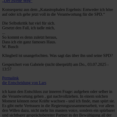
„Der zweite Weg“
Konsequenz aus dem „Katastrophalen Ergebnis: Entweder ich höre
auf oder ich gehe jetzt voll in die Verantwortung für die SPD.“
Die Selbstkritik hat viel für sich.
Gesetzt den Fall, ich tadle mich,
...
So kommt es denn zuletzt heraus,
Dass ich ein ganz famoses Haus.
W. Busch
Klingbeil ist unangefochten. Was sagt das über ihn und seine SPD?
Gespeichert von
Gabriele (nicht überprüft)
am Do., 03.07.2025 -
13:57
Permalink
die Entscheidung von Lars
ich kann den Entschluss zur inneren Frage: aufgeben oder selber in
die Verantwortung gehen , gut nachvollziehen. In einem solchen
Moment können neue Kräfte wachsen - und ich finde, man spürt sie.
Es gibt mehr Vertrauen in die Regierungszusammenarbeit, vor allem
den Willen dazu, nicht mehr his masters voice, sondern ein spürbarer
und sichtbarer gesprächsbereiter Partner in der Bewältigung all der