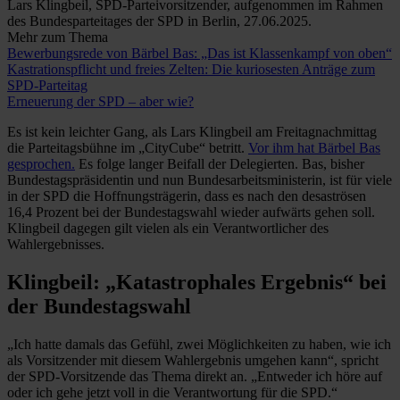
Lars Klingbeil, SPD-Parteivorsitzender, aufgenommen im Rahmen
des Bundesparteitages der SPD in Berlin, 27.06.2025.
Mehr zum Thema
Bewerbungsrede von Bärbel Bas: „Das ist Klassenkampf von oben“
Kastrationspflicht und freies Zelten: Die kuriosesten Anträge zum
SPD-Parteitag
Erneuerung der SPD – aber wie?
Es ist kein leichter Gang, als Lars Klingbeil am Freitagnachmittag
die Parteitagsbühne im „CityCube“ betritt.
Vor ihm hat Bärbel Bas
gesprochen.
Es folge langer Beifall der Delegierten. Bas, bisher
Bundestagspräsidentin und nun Bundesarbeitsministerin, ist für viele
in der SPD die Hoffnungsträgerin, dass es nach den desaströsen
16,4 Prozent bei der Bundestagswahl wieder aufwärts gehen soll.
Klingbeil dagegen gilt vielen als ein Verantwortlicher des
Wahlergebnisses.
Klingbeil: „Katastrophales Ergebnis“ bei
der Bundestagswahl
„Ich hatte damals das Gefühl, zwei Möglichkeiten zu haben, wie ich
als Vorsitzender mit diesem Wahlergebnis umgehen kann“, spricht
der SPD-Vorsitzende das Thema direkt an. „Entweder ich höre auf
oder ich gehe jetzt voll in die Verantwortung für die SPD.“