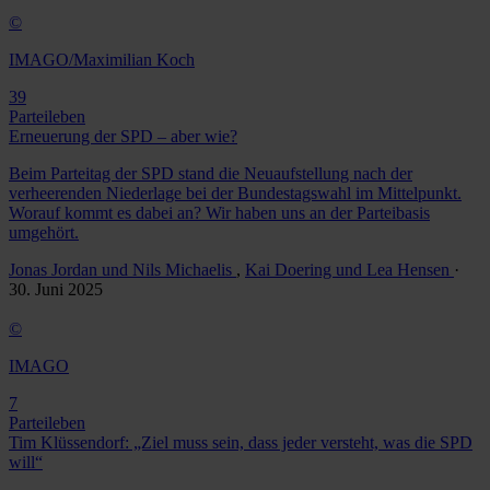
©
IMAGO/Maximilian Koch
39
Parteileben
Erneuerung der SPD – aber wie?
Beim Parteitag der SPD stand die Neuaufstellung nach der
verheerenden Niederlage bei der Bundestagswahl im Mittelpunkt.
Worauf kommt es dabei an? Wir haben uns an der Parteibasis
umgehört.
Jonas Jordan und Nils Michaelis
,
Kai Doering und Lea Hensen
·
30. Juni 2025
©
IMAGO
7
Parteileben
Tim Klüssendorf: „Ziel muss sein, dass jeder versteht, was die SPD
will“