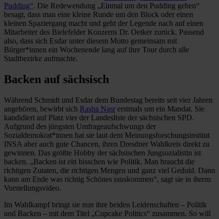
Pudding“
. Die Redewendung „Einmal um den Pudding gehen“
besagt, dass man eine kleine Runde um den Block oder einen
kleinen Spaziergang macht und geht der Legende nach auf einen
Mitarbeiter des Bielefelder Konzerns Dr. Oetker zurück. Passend
also, dass sich Esdar unter diesem Motto gemeinsam mit
Bürger*innen ein Wochenende lang auf ihre Tour durch alle
Stadtbezirke aufmachte.
Backen auf sächsisch
Während Schmidt und Esdar dem Bundestag bereits seit vier Jahren
angehören, bewirbt sich
Rasha Nasr
erstmals um ein Mandat. Sie
kandidiert auf Platz vier der Landesliste der sächsischen SPD.
Aufgrund des jüngsten Umfrageaufschwungs der
Sozialdemokrat*innen hat sie laut dem Meinungsforschungsinstitut
INSA aber auch gute Chancen, ihren Dresdner Wahlkreis direkt zu
gewinnen. Das größte Hobby der sächsischen Jungsozialistin ist
backen. „Backen ist ein bisschen wie Politik. Man braucht die
richtigen Zutaten, die richtigen Mengen und ganz viel Geduld. Dann
kann am Ende was richtig Schönes rauskommen“, sagt sie in ihrem
Vorstellungsvideo.
Im Wahlkampf bringt sie nun ihre beiden Leidenschaften – Politik
und Backen – mit dem Titel „Cupcake Politics“ zusammen. So will