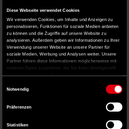
Diese Webseite verwendet Cookies
Wir verwenden Cookies, um Inhalte und Anzeigen zu
personalisieren, Funktionen für soziale Medien anbieten
zu können und die Zugriffe auf unsere Website zu
analysieren. Außerdem geben wir Informationen zu Ihrer
Verwendung unserer Website an unsere Partner für
soziale Medien, Werbung und Analysen weiter. Unsere
Partner führen diese Informationen möglicherweise mit
weiteren Daten zusammen, die Sie ihnen bereitgestellt
haben oder die sie im Rahmen Ihrer Nutzung der Dienste
gesammelt haben.
Einwilligungsauswahl
Notwendig
Auf X teilen
Präferenzen
0 Kommentare
Teilen
Dark Mode
Mit Fischdosen wirbt der gelernte Hafenarbeiter Uwe Schmidt aus
Statistiken
Bremerhaven um Stimmen.