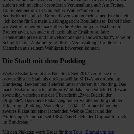
zudem noch mit einer besonderen Veranstaltung auf: Am Freitag,
10. September um 18 Uhr, lädt er Wähler*innen im
Seefischkochstudio in Bremerhaven zum gemeinsamen Kochen ein.
„Ich koche für Sie mein Lieblingsgericht Bouillabaisse. Dabei haben
wir Zeit für einen Schnack über die Bedeutung der Fischerei für
Bremerhaven, gesunde und nachhaltige Ernährung, faire
Lebensmittelpreise und umweltschonende Landwirtschaft“, schreibt
Schmidt in der Ankündigung für die Veranstaltung, für die sich
Menschen aus seinem Wahlkreis bewerben können.
Die Stadt mit dem Pudding
Wiebke Esdar kommt aus Bielefeld. Seit 2017 vertritt sie die
ostwestfälische Stadt als direkt gewählte SPD-Abgeordnete im
Bundestag. Bekannt ist Bielefeld unter anderem für Pudding. Das
macht Esdar nun auch auf ihren Wahlplakaten deutlich. Und zwar
zweiteilig, versehen mit der Überschrift „Zwei Bielefelder
Originale“. Das obere Plakat zeigt einen Vanillepudding mit der
Erklärung: „Pudding. Wackelt seit 1894.“ Darunter hängt ein
zweites Plakat mit einer lächelnden Wiebke Esdar und der
Auflösung „Standhaft seit 1984. Das Bielefelder Original für dich
im Bundestag.“
Mit den Plakaten warb Esdar für
ihre Tour „Einmal um den