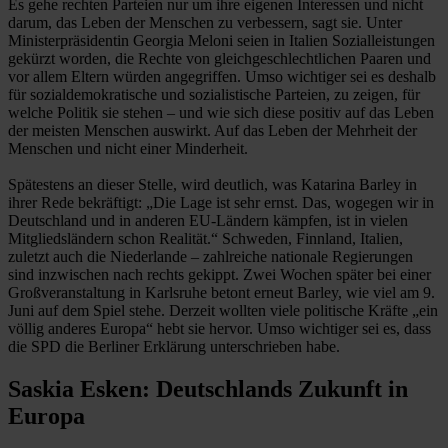
Es gehe rechten Parteien nur um ihre eigenen Interessen und nicht
darum, das Leben der Menschen zu verbessern, sagt sie. Unter
Ministerpräsidentin Georgia Meloni seien in Italien Sozialleistungen
gekürzt worden, die Rechte von gleichgeschlechtlichen Paaren und
vor allem Eltern würden angegriffen. Umso wichtiger sei es deshalb
für sozialdemokratische und sozialistische Parteien, zu zeigen, für
welche Politik sie stehen – und wie sich diese positiv auf das Leben
der meisten Menschen auswirkt. Auf das Leben der Mehrheit der
Menschen und nicht einer Minderheit.
Spätestens an dieser Stelle, wird deutlich, was Katarina Barley in
ihrer Rede bekräftigt: „Die Lage ist sehr ernst. Das, wogegen wir in
Deutschland und in anderen EU-Ländern kämpfen, ist in vielen
Mitgliedsländern schon Realität.“ Schweden, Finnland, Italien,
zuletzt auch die Niederlande – zahlreiche nationale Regierungen
sind inzwischen nach rechts gekippt. Zwei Wochen später bei einer
Großveranstaltung in Karlsruhe betont erneut Barley, wie viel am 9.
Juni auf dem Spiel stehe. Derzeit wollten viele politische Kräfte „ein
völlig anderes Europa“ hebt sie hervor. Umso wichtiger sei es, dass
die SPD die Berliner Erklärung unterschrieben habe.
Saskia Esken: Deutschlands Zukunft in
Europa