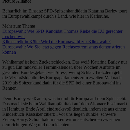
Picture Alliance
Beharrlich im Einsatz: SPD-Spitzenkandidatin Katarina Barley tourt
im Europawahlkampf durch's Land, wie hier in Karlsruhe.
Mehr zum Thema
Europawahl: Wie SPD-Kandidat Thomas Rieke die EU gerechter
machen will
Klimastreik in Köln: Wird die Europawahl zur Klimawahl?
Europawahl: Wo Sie jetzt gegen Rechtsextremismus demonstrieren
können
Wahlkampf ist kein Zuckerschlecken. Das weiß Katarina Barley nur
zu gut. Ein randvoller Terminkalender, über Wochen Auftritte im
gesamten Bundesgebiet, viel Stress, wenig Schlaf: Trotzdem geht
die Vizepräsidentin des Europaparlaments zum zweiten Mal nach
2019 als Spitzenkandidatin für die SPD bei einer Europawahl ins
Rennen.
Denn Barley weiß auch, was in und für Europa auf dem Spiel steht.
Das macht sie beim Wahlkampfauftakt auf dem Altonaer Fischmarkt
in Hamburg Ende April eindrucksvoll deutlich, indem sie aus einem
Kinderbuch-Klassiker zitiert: „Vor uns liegen dunkle, schwere
Zeiten, Harry. Schon bald müssen wir uns entscheiden zwischen
dem richtigen Weg und dem leichten.“