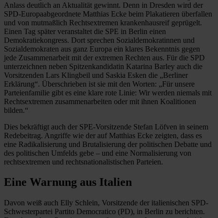
Anlass deutlich an Aktualität gewinnt. Denn in Dresden wird der
SPD-Europaabgeordnete Matthias Ecke beim Plakatieren überfallen
und von mutmaßlich Rechtsextremen krankenhausreif geprügelt.
Einen Tag später veranstaltet die SPE in Berlin einen
Demokratiekongress. Dort sprechen Sozialdemokratinnen und
Sozialdemokraten aus ganz Europa ein klares Bekenntnis gegen
jede Zusammenarbeit mit der extremen Rechten aus. Für die SPD
unterzeichnen neben Spitzenkandidatin Katarina Barley auch die
Vorsitzenden Lars Klingbeil und Saskia Esken die „Berliner
Erklärung“. Überschrieben ist sie mit den Worten: „Für unsere
Parteienfamilie gibt es eine klare rote Linie: Wir werden niemals mit
Rechtsextremen zusammenarbeiten oder mit ihnen Koalitionen
bilden.“
Dies bekräftigt auch der SPE-Vorsitzende Stefan Löfven in seinem
Redebeitrag. Angriffe wie der auf Matthias Ecke zeigten, dass es
eine Radikalisierung und Brutalisierung der politischen Debatte und
des politischen Umfelds gebe – und eine Normalisierung von
rechtsextremen und rechtsnationalistischen Parteien.
Eine Warnung aus Italien
Davon weiß auch Elly Schlein, Vorsitzende der italienischen SPD-
Schwesterpartei Partito Democratico (PD), in Berlin zu berichten.