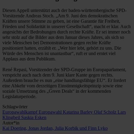
Diesen Appell unterstützt auch der baden-württembergische SPD-
Vorsitzende Andreas Stoch. „Am 9. Juni den demokratischen
Kräften unsere Stimme zu geben, ist eine Garantie für Freiheit,
Frieden und Solidarität in unserer Gesellschaft“, macht er klar. Auch
angesichts der Bedrohungen durch rechte Kräfte. Er sei immer noch
sehr stolz auf die Bilder aus dem Januar dieses Jahres, als sich so
viele Menschen bei Demonstrationen gegen rechte Kräfte
positioniert hatten, erzählt er. „Wer hier lebt, gehört zu uns. Die
Würde des Menschen ist unantastbar“, ruft er und erntet viel
Applaus aus dem Publikum.
René Repasi, Vorsitzender der SPD-Gruppe im Europaparlament,
verspricht auch nach dem 9. Juni klare Kante gegen rechts.
Außerdem brauche es nun „eine handlungsfähige EU“. Er fordert
eine Abkehr vom derzeitigen Einstimmigkeitsprinzip sowie eine
soziale Umsetzung des „Green Deals“ in der kommenden
Legislaturperiode.
Schlagwörter
Europawahlkampf
Europawahl
Katarina Barley
Olaf Scholz
Lars
Klingbeil
Saskia Esken
Autor*in
Kai Doering, Jonas Jordan, Julia Korbik und Finn Lyko