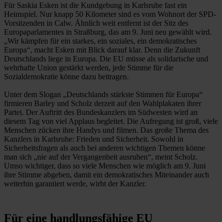
Für Saskia Esken ist die Kundgebung in Karlsruhe fast ein
Heimspiel. Nur knapp 50 Kilometer sind es vom Wohnort der SPD-
Vorsitzenden in Calw. Ähnlich weit entfernt ist der Sitz des
Europaparlamentes in Straßburg, das am 9. Juni neu gewählt wird.
„Wir kämpfen für ein starkes, ein soziales, ein demokratisches
Europa“, macht Esken mit Blick darauf klar. Denn die Zukunft
Deutschlands liege in Europa. Die EU müsse als solidarische und
wehrhafte Union gestärkt werden, jede Stimme für die
Sozialdemokratie könne dazu beitragen.
Unter dem Slogan „Deutschlands stärkste Stimmen für Europa“
firmieren Barley und Scholz derzeit auf den Wahlplakaten ihrer
Partei. Der Auftritt des Bundeskanzlers im Südwesten wird an
diesem Tag von viel Applaus begleitet. Die Aufregung ist groß, viele
Menschen zücken ihre Handys und filmen. Das große Thema des
Kanzlers in Karlsruhe: Frieden und Sicherheit. Sowohl in
Sicherheitsfragen als auch bei anderen wichtigen Themen könne
man sich „nie auf der Vergangenheit ausruhen“, meint Scholz.
Umso wichtiger, dass so viele Menschen wie möglich am 9. Juni
ihre Stimme abgeben, damit ein demokratisches Miteinander auch
weiterhin garantiert werde, wirbt der Kanzler.
Für eine handlungsfähige EU