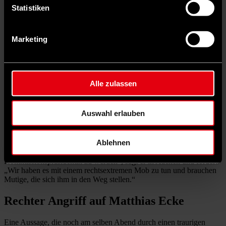
müssen wir überall in Europa bestreiten.“
Statistiken
Klare Abgrenzung nach Rechts
Marketing
Auch der SPD-Vorsitzende Lars Klingbeil sagt: „Es ist für mich
einer der wichtigsten Kämpfe der Sozialdemokratie, dass wir die
Nazis wieder kleinkriegen.“ Anders als für die konservative
Spitzenkandidatin und aktuelle Kommissionspräsidentin sei die
Alle zulassen
sozialdemokratische Haltung gegenüber Rechtspopulismus und
Rechtsextremismus jeglicher Couleur klar: „Nein, denen reichen wir
nicht die Hand.“
Auswahl erlauben
Ähnlich sieht das einer von Schmits Vorgängern. Martin Schulz war
fünf Jahre Präsident des Europaparlaments und 2014 der erste
Ablehnen
gesamteuropäische sozialdemokratische Spitzenkandidat. „Frau von
der Leyen hat den Anspruch verspielt, nächste
Kommissionspräsidentin zu werden“, sagt er in Aachen und fordert:
„Wir haben es mit einem rechtsextremen Mob zu tun und brauchen
Mutige, die sich ihm in den Weg stellen.“
Rechter Angriff auf Matthias Ecke
Eine Aussage, die noch am selben Abend durch einen traurigen