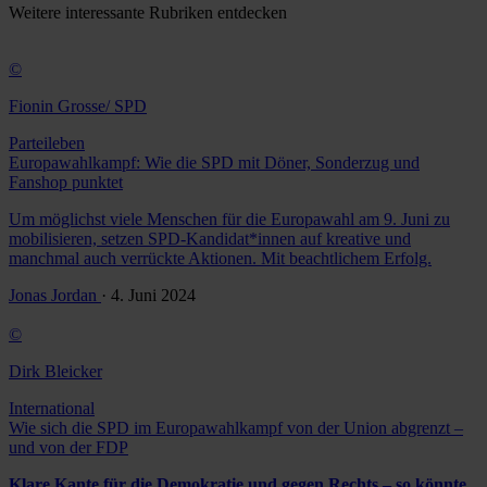
Weitere
interessante Rubriken
entdecken
©
Fionin Grosse/ SPD
Parteileben
Europawahlkampf: Wie die SPD mit Döner, Sonderzug und
Fanshop punktet
Um möglichst viele Menschen für die Europawahl am 9. Juni zu
mobilisieren, setzen SPD-Kandidat*innen auf kreative und
manchmal auch verrückte Aktionen. Mit beachtlichem Erfolg.
Jonas Jordan
· 4. Juni 2024
©
Dirk Bleicker
International
Wie sich die SPD im Europawahlkampf von der Union abgrenzt –
und von der FDP
Klare Kante für die Demokratie und gegen Rechts – so könnte