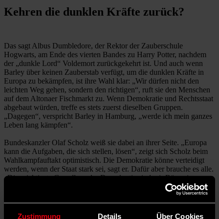
Kehren die dunklen Kräfte zurück?
Das sagt Albus Dumbledore, der Rektor der Zauberschule
Hogwarts, am Ende des vierten Bandes zu Harry Potter, nachdem
der „dunkle Lord“ Voldemort zurückgekehrt ist. Und auch wenn
Barley über keinen Zauberstab verfügt, um die dunklen Kräfte in
Europa zu bekämpfen, ist ihre Wahl klar: „Wir dürfen nicht den
leichten Weg gehen, sondern den richtigen“, ruft sie den Menschen
auf dem Altonaer Fischmarkt zu. Wenn Demokratie und Rechtsstaat
abgebaut würden, treffe es stets zuerst dieselben Gruppen.
„Dagegen“, verspricht Barley in Hamburg, „werde ich mein ganzes
Leben lang kämpfen“.
Bundeskanzler Olaf Scholz weiß sie dabei an ihrer Seite. „Europa
kann die Aufgaben, die sich stellen, lösen“, zeigt sich Scholz beim
Wahlkampfauftakt optimistisch. Die Demokratie könne verteidigt
werden, wenn der Staat stark sei, sagt er. Dafür aber brauche es alle.
„Die wichtigste Grundlage der Demokratie sind wir Bürgerinnen
und Bürger.“ In Hamburg verspricht Scholz eben jenen Bürgerinnen
und Bürgern auch mit Blick auf die Unterstützung der Ukraine
gegen den russischen Aggressor: „Sie können sich darauf verlassen,
dass wir diesen Kurs der Besonnenheit nicht verlassen werden.“
Zustimmung
Details
Über Cookies