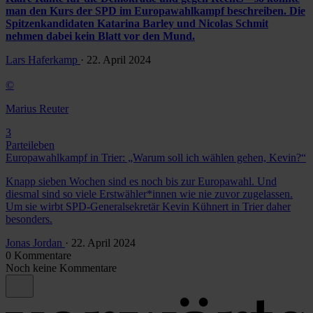
man den Kurs der SPD im Europawahlkampf beschreiben. Die
Spitzenkandidaten Katarina Barley und Nicolas Schmit
nehmen dabei kein Blatt vor den Mund.
Lars Haferkamp
· 22. April 2024
©
Marius Reuter
3
Parteileben
Europawahlkampf in Trier: „Warum soll ich wählen gehen, Kevin?“
Knapp sieben Wochen sind es noch bis zur Europawahl. Und
diesmal sind so viele Erstwähler*innen wie nie zuvor zugelassen.
Um sie wirbt SPD-Generalsekretär Kevin Kühnert in Trier daher
besonders.
Jonas Jordan
· 22. April 2024
0 Kommentare
Noch keine Kommentare