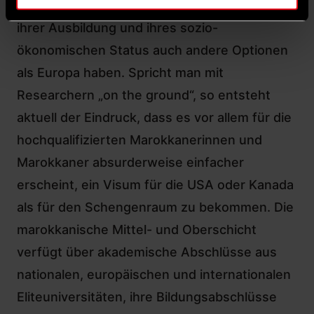
vergraulen vor allem diejenigen, die aufgrund
ihrer Ausbildung und ihres sozio-
ökonomischen Status auch andere Optionen
als Europa haben. Spricht man mit
Researchern „on the ground“, so entsteht
aktuell der Eindruck, dass es vor allem für die
hochqualifizierten Marokkanerinnen und
Marokkaner absurderweise einfacher
erscheint, ein Visum für die USA oder Kanada
als für den Schengenraum zu bekommen. Die
marokkanische Mittel- und Oberschicht
verfügt über akademische Abschlüsse aus
nationalen, europäischen und internationalen
Eliteuniversitäten, ihre Bildungsabschlüsse