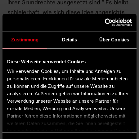
ihrer Grundrechte ausgesetzt sind.“ Es bleibt
schleierhaft, wie sich diese Idee angesichts
der breiten Ablehnung potenziell betroffener
Länder in der Diskussion halten kann. Europa
Zustimmung
Details
Über Cookies
ist dabei, seine Werte und Glaubwürdigkeit zu
verspielen.
Die Migrationspartnerschaft, die Marokko und
Diese Webseite verwendet Cookies
die Bundesrepublik Anfang 2024 beschlossen
Wir verwenden Cookies, um Inhalte und Anzeigen zu
personalisieren, Funktionen für soziale Medien anbieten
haben
, hält zwar diesem holistischen
zu können und die Zugriffe auf unsere Website zu
Anspruch stand. Sie will zugleich legale
analysieren. Außerdem geben wir Informationen zu Ihrer
Migrationswege ausbauen sowie
Verwendung unserer Website an unsere Partner für
soziale Medien, Werbung und Analysen weiter. Unsere
Sicherheitsfragen effektiver partnerschaftlich
Partner führen diese Informationen möglicherweise mit
bearbeiten. Bisher ist es ihr jedoch weder
weiteren Daten zusammen, die Sie ihnen bereitgestellt
gelungen, den entglittenen Diskurs in
haben oder die sie im Rahmen Ihrer Nutzung der Dienste
gesammelt haben.