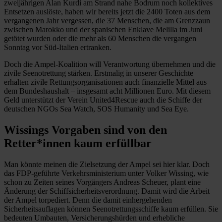
zweijährigen Alan Kurdi am Strand nahe Bodrum noch kollektives
Entsetzen auslöste, haben wir bereits jetzt die 2400 Toten aus dem
vergangenen Jahr vergessen, die 37 Menschen, die am Grenzzaun
zwischen Marokko und der spanischen Enklave Melilla im Juni
getötet wurden oder die mehr als 60 Menschen die vergangen
Sonntag vor Süd-Italien ertranken.
Doch die Ampel-Koalition will Verantwortung übernehmen und die
zivile Seenotrettung stärken. Erstmalig in unserer Geschichte
erhalten zivile Rettungsorganisationen auch finanzielle Mittel aus
dem Bundeshaushalt – insgesamt acht Millionen Euro. Mit diesem
Geld unterstützt der Verein United4Rescue auch die Schiffe der
deutschen NGOs Sea Watch, SOS Humanity und Sea Eye.
Wissings Vorgaben sind von den
Retter*innen kaum erfüllbar
Man könnte meinen die Zielsetzung der Ampel sei hier klar. Doch
das FDP-geführte Verkehrsministerium unter Volker Wissing, wie
schon zu Zeiten seines Vorgängers Andreas Scheuer, plant eine
Änderung der Schiffsicherheitsverordnung. Damit wird die Arbeit
der Ampel torpediert. Denn die damit einhergehenden
Sicherheitsauflagen können Seenotrettungsschiffe kaum erfüllen. Sie
bedeuten Umbauten, Versicherungshürden und erhebliche