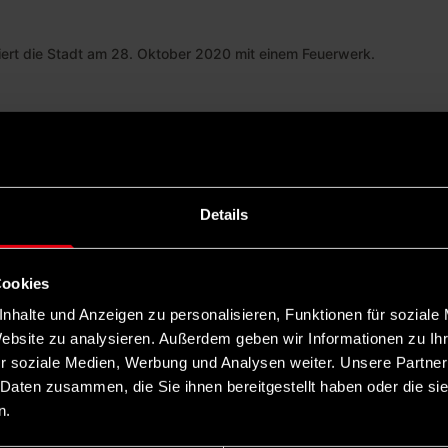
eiert die Stadt am 28. Oktober 2020 mit einem Feuerwerk.
page von Chemnitz
. Die sächsische Stadt wird Eur
im, Magdeburg und Nürnberg sich Hoffnungen auf d
 die am Mittwoch verkündet wurde: „Der vorletzte A
einer 14-jährigen Amtszeit.“
Details
r Chemnitz, viel zu geben und viel zu bekommen, vi
Cookies
: „C the unseen“. Ludwig: „Nicht nur die Bilder vo
nhalte und Anzeigen zu personalisieren, Funktionen für soziale
Website zu analysieren. Außerdem geben wir Informationen zu I
Engagement für gelebte europäische Werte, eine krea
r soziale Medien, Werbung und Analysen weiter. Unsere Partner
tadt einen Schub geben, Ressourcen hier bündeln, d
 Daten zusammen, die Sie ihnen bereitgestellt haben oder die s
e der Stadt stand, überzeugt.
n.
reute sich: „Dieser Titel ist eine Ehre. Dafür habe