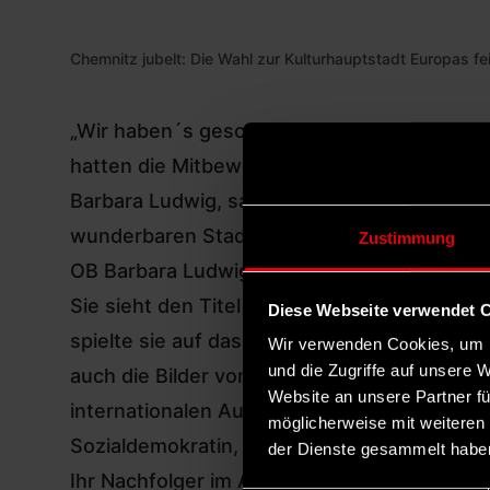
Chemnitz jubelt: Die Wahl zur Kulturhauptstadt Europas f
„Wir haben´s geschafft“: Jubel auf der
Home
hatten die Mitbewerber Hannover, Hildeshe
Barbara Ludwig, sagte zu der Entscheidung,
wunderbaren Stadt ist eindeutig der beste m
Zustimmung
OB Barbara Ludwig: „Große Chance“
Sie sieht den Titel als die große Chance fü
Diese Webseite verwendet 
spielte sie auf das Motto der Bewerbung an
Wir verwenden Cookies, um I
und die Zugriffe auf unsere 
auch die Bilder von zivilgesellschaftlichem 
Website an unsere Partner fü
internationalen Austausch.“ Es werde der S
möglicherweise mit weiteren
Sozialdemokratin, die 14 Jahre an der Spitz
der Dienste gesammelt habe
Ihr Nachfolger im Amt, Sven Schulze (SPD), f