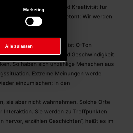
 und Einsatz, mit Ideen und Kreativität für
Marketing
 Europa zu sein. Auch er betont: Wir werden
her nicht gesehen wurde."
e und vielfältige Stadt“ ( ist O-Ton
Alle zulassen
europa hat die Brutalität und Geschwindigkeit
irken. So haben sich unzählige Menschen aus
ngssituation. Extreme Meinungen werde
wieder einzumischen: in den
, sie aber nicht wahrnehmen. Solche Orte
r Interaktion. Sie werden zu Treffpunkten
 hervor, erzählen Geschichten“, heißt es im