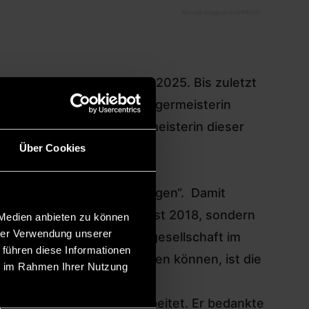
©
imago images/HärtelPRESS
opäische Kulturhauptstadt 2025. Bis zuletzt
en Titel gemacht. Oberbürgermeisterin
rbeitstag als Oberbürgermeisterin dieser
Über Cookies
el vom „Ungesehenen zu zeigen“. Damit
n Nazi-Aufmärschen im August 2018, sondern
 Medien anbieten zu können
hrer Verwendung unserer
tive und vielfältige Stadtgesellschaft im
 führen diese Informationen
ie über Generationen wirken können, ist die
ie im Rahmen Ihrer Nutzung
n viele Menschen hart gearbeitet. Er bedankte