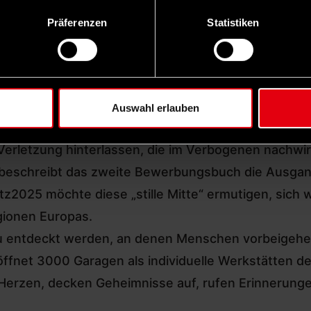
eitern im Kulturhauptstadt-Büro, die mit Leidenschaft
Präferenzen
Statistiken
ch schon darauf, 2025 ein wunderbarer Gastgeber für
 die gesamte Region vieles zu bieten hat, dass bis
dass Chemnitz eine „einzigartige, aktive, anpackend
Auswahl erlauben
otiven fußendes Leitmotiv erdacht: Vor allem in Ost
 Verletzung hinterlassen, die im Verbogenen nachw
o beschreibt das zweite Bewerbungsbuch die Ausga
tz2025 möchte diese „stille Mitte“ ermutigen, sich 
gionen Europas.
u entdeckt werden, an denen Menschen vorbeigehen
ffnet 3000 Garagen als individuelle Werkstätten de
Herzen, decken Geheimnisse auf, rufen Erinnerungen