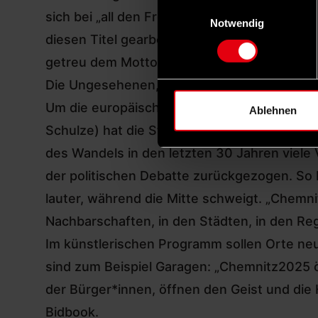
Einwilligungsauswahl
sich bei „all den Freiwilligen und den Mitarb
Notwendig
diesen Titel gearbeitet haben“. Er freue si
getreu dem Motto zeigen, dass Chemnitz und
Die Ungesehenen, die stille Mitte ermutigen
Um die europäische Fachjury zu überzeugen, 
Ablehnen
Schulze) hat die Stadt ein auf politischen M
des Wandels in den letzten 30 Jahren viele
der politischen Debatte zurückgezogen. S
lauter, während die Mitte schweigt. „Chemni
Nachbarschaften, in den Städten, in den Re
Im künstlerischen Programm sollen Orte ne
sind zum Beispiel Garagen: „Chemnitz2025 ö
der Bürger*innen, öffnen den Geist und die 
Bidbook.