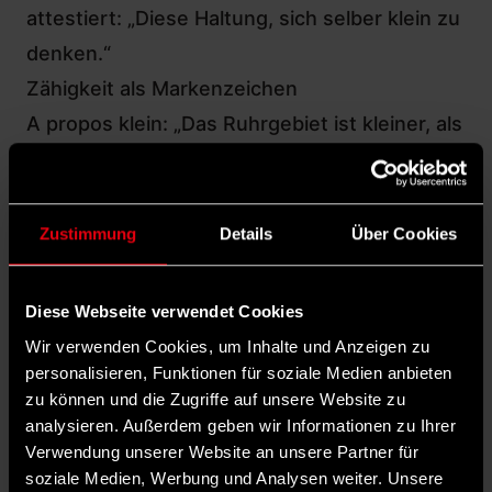
attestiert: „Diese Haltung, sich selber klein zu
denken.“
Zähigkeit als Markenzeichen
A propos klein: „Das Ruhrgebiet ist kleiner, als
man denkt“, sagt Miriam Michel. Sie sitzt in
einem Bochumer Café, mitten im berühmt-
berüchtigten Kneipen- und Ausgehviertel
Zustimmung
Details
Über Cookies
„Bermuda Dreieck“. 2008 ist Michel aus dem
Saarland ins Ruhrgebiet gezogen, wo sie
als
Diese Webseite verwendet Cookies
Theaterregisseurin und Performance-
Wir verwenden Cookies, um Inhalte und Anzeigen zu
Künstlerin
arbeitet. Natürlich ist das
personalisieren, Funktionen für soziale Medien anbieten
zu können und die Zugriffe auf unsere Website zu
Ruhrgebiet nicht wirklich klein, das meint
analysieren. Außerdem geben wir Informationen zu Ihrer
Michel nicht, sondern: „Die Akteure hier
Verwendung unserer Website an unsere Partner für
wiederholen sich, man trifft irgendwie doch
soziale Medien, Werbung und Analysen weiter. Unsere