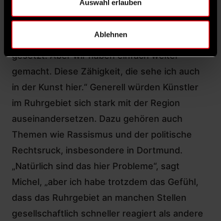
Auswahl erlauben
Hagen sieht Michel als gutes Beispiel für die
Ruhrgebietsmentalität: „Die Stadt Hagen hat
Ablehnen
viele Fehler gemacht, das Theater aufs Spiel
gesetzt. Aber wir haben einfach weiter
gemacht. Diese Zähigkeit, die sehe ich auch
in der Kunst hier.“ Generell würden Künstler
im Ruhrgebiet sich stark mit der Region
auseinandersetzen. Dazu gehören auch
Themen wie Rassismus und der politische
Rechtsruck, insbesondere in Dortmund.
„Natürlich sind das hier Probleme“, sagt
Michel, „aber ich habe trotzdem das Gefühl,
dass das Ruhrgebiet an manchen Stellen
gesellschaftlich schneller reagiert als andere