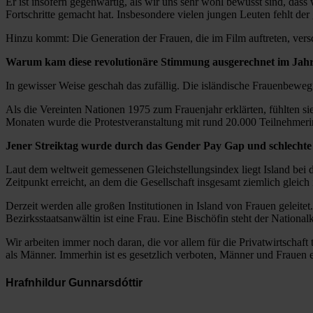
Er ist insofern gegenwärtig, als wir uns sehr wohl bewusst sind, dass 
Fortschritte gemacht hat. Insbesondere vielen jungen Leuten fehlt de
Hinzu kommt: Die Generation der Frauen, die im Film auftreten, vers
Warum kam diese revolutionäre Stimmung ausgerechnet im Jah
In gewisser Weise geschah das zufällig. Die isländische Frauenbewe
Als die Vereinten Nationen 1975 zum Frauenjahr erklärten, fühlten si
Monaten wurde die Protestveranstaltung mit rund 20.000 Teilnehmerin
Jener Streiktag wurde durch das Gender Pay Gap und schlechte 
Laut dem weltweit gemessenen Gleichstellungsindex liegt Island bei d
Zeitpunkt erreicht, an dem die Gesellschaft insgesamt ziemlich gleich i
Derzeit werden alle großen Institutionen in Island von Frauen geleitet.
Bezirksstaatsanwältin ist eine Frau. Eine Bischöfin steht der National
Wir arbeiten immer noch daran, die vor allem für die Privatwirtschaf
als Männer. Immerhin ist es gesetzlich verboten, Männer und Frauen 
Hrafnhildur Gunnarsdóttir