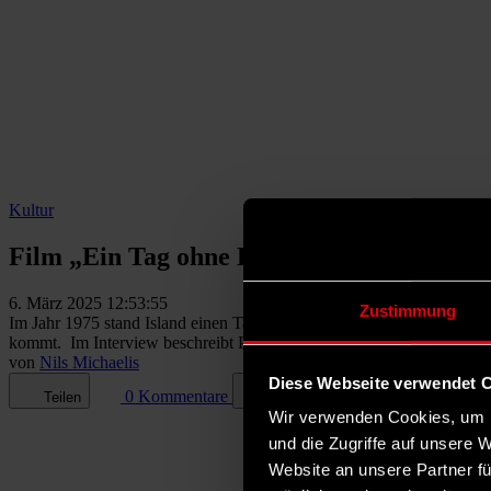
Kultur
Film „Ein Tag ohne Frauen“: Wie streiken
6. März 2025 12:53:55
Zustimmung
Im Jahr 1975 stand Island einen Tag lang still. Die meisten Frauen b
kommt. Im Interview beschreibt Produzentin Hrafnhildur Gunnarsdótti
von
Nils Michaelis
Diese Webseite verwendet 
0 Kommentare
Teilen
Dark Mode
Wir verwenden Cookies, um I
und die Zugriffe auf unsere 
Website an unsere Partner fü