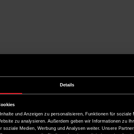
de Isländerinnen Geschichte machten
Details
efanden sich im Streik. Daran erinnert der Dokumentarfilm „Ein Tag oh
r, wie sie die Zeitenwende in Sachen Geschlechtergerechtigkeit erlebt 
Cookies
nhalte und Anzeigen zu personalisieren, Funktionen für soziale
Website zu analysieren. Außerdem geben wir Informationen zu I
r soziale Medien, Werbung und Analysen weiter. Unsere Partner