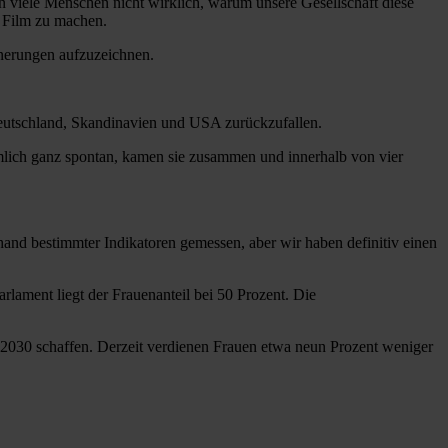
n viele Menschen nicht wirklich, warum unsere Gesellschaft diese
en Film zu machen.
nnerungen aufzuzeichnen.
 Deutschland, Skandinavien und USA zurückzufallen.
nämlich ganz spontan, kamen sie zusammen und innerhalb von vier
?
nhand bestimmter Indikatoren gemessen, aber wir haben definitiv einen
Parlament liegt der Frauenanteil bei 50 Prozent. Die
hr 2030 schaffen. Derzeit verdienen Frauen etwa neun Prozent weniger