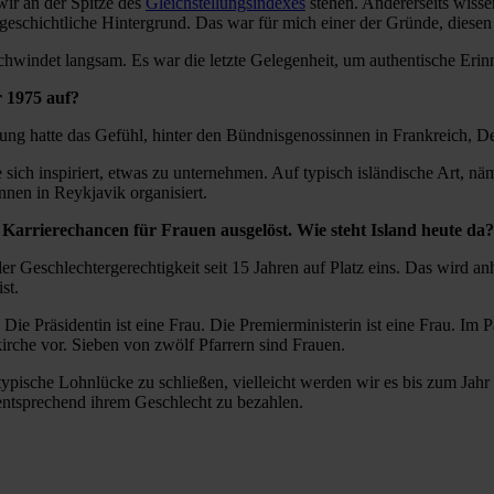
wir an der Spitze des
Gleichstellungsindexes
stehen. Andererseits wisse
r geschichtliche Hintergrund. Das war für mich einer der Gründe, dies
chwindet langsam. Es war die letzte Gelegenheit, um authentische Eri
r 1975 auf?
gung hatte das Gefühl, hinter den Bündnisgenossinnen in Frankreich,
e sich inspiriert, etwas zu unternehmen. Auf typisch isländische Art, 
nen in Reykjavik organisiert.
Karrierechancen für Frauen ausgelöst. Wie steht Island heute da
er Geschlechtergerechtigkeit seit 15 Jahren auf Platz eins. Das wird a
st.
 Die Präsidentin ist eine Frau. Die Premierministerin ist eine Frau. Im 
kirche vor. Sieben von zwölf Pfarrern sind Frauen.
t typische Lohnlücke zu schließen, vielleicht werden wir es bis zum Ja
entsprechend ihrem Geschlecht zu bezahlen.