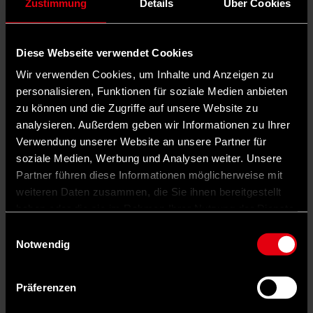
Zustimmung
Details
Über Cookies
Mehr Zuversicht wagen
Buchvorstellung und Diskussion
Diese Webseite verwendet Cookies
Carsten Brosda
und
Nils Minkmar
Wir verwenden Cookies, um Inhalte und Anzeigen zu
Moderation: Arne Schröer
personalisieren, Funktionen für soziale Medien anbieten
zu können und die Zugriffe auf unsere Website zu
analysieren. Außerdem geben wir Informationen zu Ihrer
Bei euch ist es immer so unheimlich still
| Roman
Verwendung unserer Website an unsere Partner für
Buchvorstellung und Diskussion
soziale Medien, Werbung und Analysen weiter. Unsere
Alena Schröder
und
Andreas Stoch
Partner führen diese Informationen möglicherweise mit
weiteren Daten zusammen, die Sie ihnen bereitgestellt
Moderation: Jonas Jordan
haben oder die sie im Rahmen Ihrer Nutzung der Dienste
gesammelt haben.
Einwilligungsauswahl
MUNA oder die Hälfte des Lebens
| Roman
Notwendig
Buchvorstellung und Diskussion
Terézia Mora
und
Carsten Brosda
Präferenzen
Moderation: Kai Doering