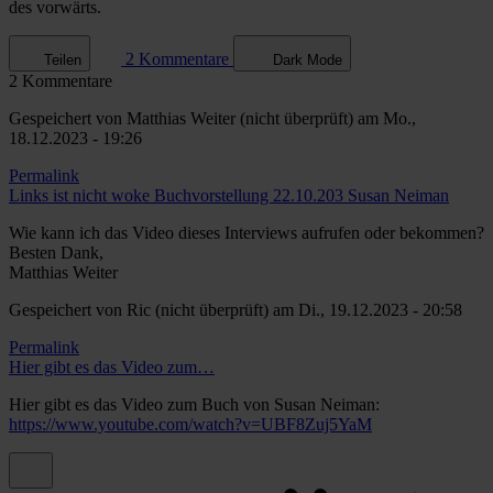
des vorwärts.
2 Kommentare
Teilen
Dark Mode
2 Kommentare
Gespeichert von
Matthias Weiter (nicht überprüft)
am Mo.,
18.12.2023 - 19:26
Permalink
Links ist nicht woke Buchvorstellung 22.10.203 Susan Neiman
Wie kann ich das Video dieses Interviews aufrufen oder bekommen?
Besten Dank,
Matthias Weiter
Gespeichert von
Ric (nicht überprüft)
am Di., 19.12.2023 - 20:58
Permalink
Antwort
Hier gibt es das Video zum…
auf
Links
Hier gibt es das Video zum Buch von Susan Neiman:
ist
https://www.youtube.com/watch?v=UBF8Zuj5YaM
nicht
woke
Buchvorstellung