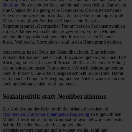
Sinkflug
. Nun macht der Staat auf einmal etwas richtig. Darin liegt
eine Chance für die georgische Demokratie. Ob die herrschende
Elite diese nutzen kann, ist unklar, denn die Entfremdung ist groß.
Mit der vorläufigen Pandemie-Bilanz ist ein Sieg der
Regierungspartei „Georgischer Traum“ bei den Parlamentswahlen
am 31. Oktober wahrscheinlicher geworden. Für den Moment
scheint die Opposition abgemeldet. Ihre klassischen Themen –
Justiz, Wahlrecht, Korruption – sind in den Hintergrund gerückt.
Andererseits ist der Preis der Gesundheit hoch. Eine schwere
Wirtschaftskrise zeichnet sich ab. Prognosen gehen von einem BIP-
Rückgang von vier bis zwölf Prozent 2020 aus. Allein der Beitrag
des nun ausgebremsten Tourismus zur Wirtschaftsleistung beträgt
über 20 Prozent. Die Arbeitslosigkeit schnellt in die Höhe. Damit
sind manche Dinge in Bewegung geraten. Vieles, was vor kurzem
noch undenkbar schien, wird nun getan.
Sozialpolitik statt Neoliberalismus
Zur Abfederung der Krise greift die bislang überwiegend
neoliberalen Doktrinen anhängende Regierung
zu ungewohnten
Mitteln: Preiskontrollen für Grundnahrungsmittel waren ein erster
Schritt. Derselbe Staat, der bislang von einer
Arbeitslosenversicherung nichts wissen wollte, zahlt nun