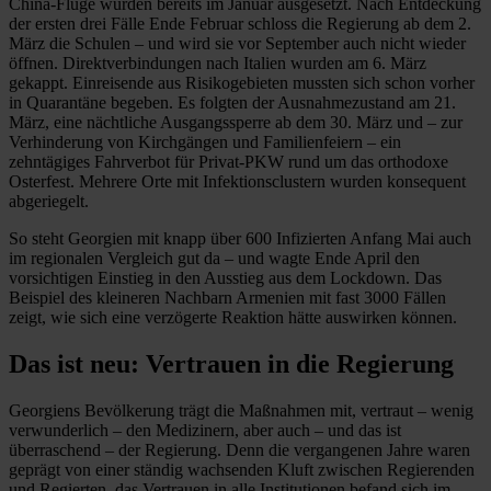
China-Flüge wurden bereits im Januar ausgesetzt. Nach Entdeckung
der ersten drei Fälle Ende Februar schloss die Regierung ab dem 2.
März die Schulen – und wird sie vor September auch nicht wieder
öffnen. Direktverbindungen nach Italien wurden am 6. März
gekappt. Einreisende aus Risikogebieten mussten sich schon vorher
in Quarantäne begeben. Es folgten der Ausnahmezustand am 21.
März, eine nächtliche Ausgangssperre ab dem 30. März und – zur
Verhinderung von Kirchgängen und Familienfeiern – ein
zehntägiges Fahrverbot für Privat-PKW rund um das orthodoxe
Osterfest. Mehrere Orte mit Infektionsclustern wurden konsequent
abgeriegelt.
So steht Georgien mit knapp über 600 Infizierten Anfang Mai auch
im regionalen Vergleich gut da – und wagte Ende April den
vorsichtigen Einstieg in den Ausstieg aus dem Lockdown. Das
Beispiel des kleineren Nachbarn Armenien mit fast 3000 Fällen
zeigt, wie sich eine verzögerte Reaktion hätte auswirken können.
Das ist neu: Vertrauen in die Regierung
Georgiens Bevölkerung trägt die Maßnahmen mit, vertraut – wenig
verwunderlich – den Medizinern, aber auch – und das ist
überraschend – der Regierung. Denn die vergangenen Jahre waren
geprägt von einer ständig wachsenden Kluft zwischen Regierenden
und Regierten, das Vertrauen in alle Institutionen befand sich im