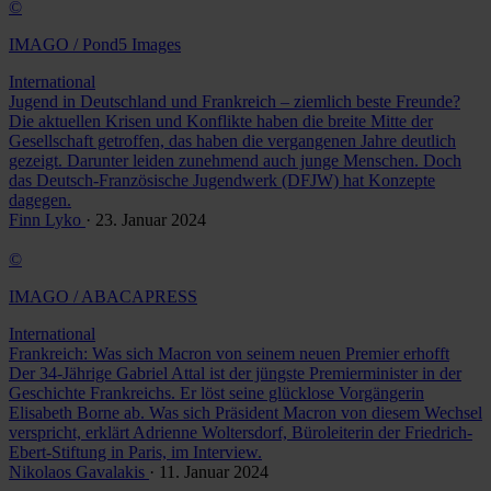
©
IMAGO / Pond5 Images
International
Jugend in Deutschland und Frankreich – ziemlich beste Freunde?
Die aktuellen Krisen und Konflikte haben die breite Mitte der
Gesellschaft getroffen, das haben die vergangenen Jahre deutlich
gezeigt. Darunter leiden zunehmend auch junge Menschen. Doch
das Deutsch-Französische Jugendwerk (DFJW) hat Konzepte
dagegen.
Finn Lyko
· 23. Januar 2024
©
IMAGO / ABACAPRESS
International
Frankreich: Was sich Macron von seinem neuen Premier erhofft
Der 34-Jährige Gabriel Attal ist der jüngste Premierminister in der
Geschichte Frankreichs. Er löst seine glücklose Vorgängerin
Elisabeth Borne ab. Was sich Präsident Macron von diesem Wechsel
verspricht, erklärt Adrienne Woltersdorf, Büroleiterin der Friedrich-
Ebert-Stiftung in Paris, im Interview.
Nikolaos Gavalakis
· 11. Januar 2024