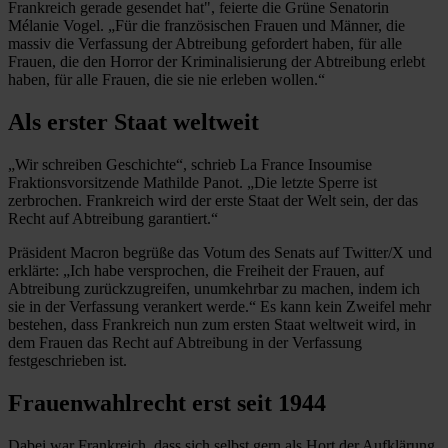
Frankreich gerade gesendet hat", feierte die Grüne Senatorin
Mélanie Vogel. „Für die französischen Frauen und Männer, die
massiv die Verfassung der Abtreibung gefordert haben, für alle
Frauen, die den Horror der Kriminalisierung der Abtreibung erlebt
haben, für alle Frauen, die sie nie erleben wollen.“
Als erster Staat weltweit
„Wir schreiben Geschichte“, schrieb La France Insoumise
Fraktionsvorsitzende Mathilde Panot. „Die letzte Sperre ist
zerbrochen. Frankreich wird der erste Staat der Welt sein, der das
Recht auf Abtreibung garantiert.“
Präsident Macron begrüße das Votum des Senats auf Twitter/X und
erklärte: „Ich habe versprochen, die Freiheit der Frauen, auf
Abtreibung zurückzugreifen, unumkehrbar zu machen, indem ich
sie in der Verfassung verankert werde.“ Es kann kein Zweifel mehr
bestehen, dass Frankreich nun zum ersten Staat weltweit wird, in
dem Frauen das Recht auf Abtreibung in der Verfassung
festgeschrieben ist.
Frauenwahlrecht erst seit 1944
Dabei war Frankreich, dass sich selbst gern als Hort der Aufklärung