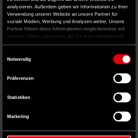
Die beiden Bürgermeister sollten
analysieren. Außerdem geben wir Informationen zu Ihrer
stellvertretende Präsidenten werden. Das
Verwendung unserer Website an unsere Partner für
wurde unter gewissen Voraussetzungen
soziale Medien, Werbung und Analysen weiter. Unsere
Partner führen diese Informationen möglicherweise mit
akzeptiert.
weiteren Daten zusammen, die Sie ihnen bereitgestellt
Erleichterung, aber auch Skepsis
haben oder die sie im Rahmen Ihrer Nutzung der Dienste
Viele Wähler*innen sind nun erleichtert, dass
gesammelt haben.
Einwilligungsauswahl
Notwendig
nach monatelangen Spekulationen endlich ein
Kandidat feststeht, sehen Kılıçdaroğlu
Präferenzen
gestärkt. Ein 66-jähriger Rentner aus Istanbul
hofft, dass Erdoğan jetzt abgewählt wird: „Wir
Statistiken
haben Besseres verdient. Diese
Willkürherrschaft, diese Lügen-Regierung
Marketing
muss endlich ein Ende haben.“
Bei anderen Wähler*innen hat der Streit einen