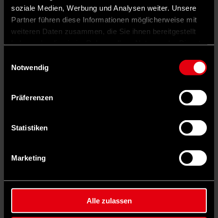
soziale Medien, Werbung und Analysen weiter. Unsere
Partner führen diese Informationen möglicherweise mit
weiteren Daten zusammen, die Sie ihnen bereitgestellt
haben oder die sie im Rahmen Ihrer Nutzung der Dienste
gesammelt haben.
Einwilligungsauswahl
Notwendig
Präferenzen
Statistiken
Marketing
Auf X teilen
0 Kommentare
Teilen
Dark Mode
Alle zulassen
Voller Einsatz: Kapitän Mahmut Özdemir (hier bei einem Spiel