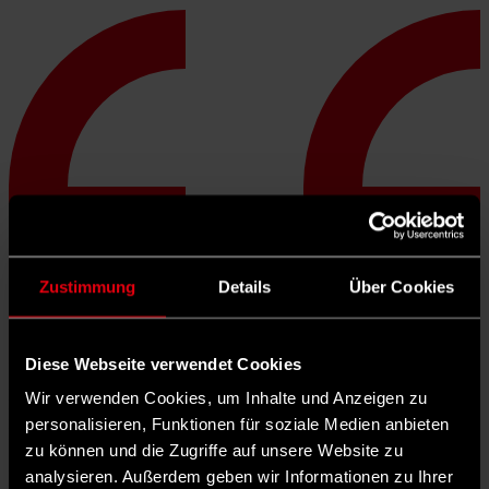
Zustimmung
Details
Über Cookies
Diese Webseite verwendet Cookies
Knapp die Hälfte – 47 Prozent – der Deutschen hat ein positives
Wir verwenden Cookies, um Inhalte und Anzeigen zu
Bild von der EU, sagen die jüngsten Zahlen des
personalisieren, Funktionen für soziale Medien anbieten
Eurobarometers. Überrascht Sie dieser Wert?
zu können und die Zugriffe auf unsere Website zu
Olaf Scholz:
Mich nicht. Wir sollten uns nicht von den Extremisten
analysieren. Außerdem geben wir Informationen zu Ihrer