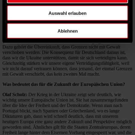
dass die Solidarität über die Zeit nicht abgenommen hat, sondern bis
heute sehr groß ist. Olaf Scholz hat daran übrigens einen großen
Auswahl erlauben
Anteil.
Olaf Scholz:
Russlands Krieg gegen die Ukraine ist eine
Zeitenwende. Ich habe das damals bewusst so gesagt, weil Wladimir
Ablehnen
Putin mit seinem Krieg eine Verständigung aufkündigt, die über
viele Jahrzehnte Frieden und Sicherheit in Europa garantiert hat.
Dazu gehört die Übereinkunft, dass Grenzen nicht mit Gewalt
verschoben werden. Die Konsequenz für Deutschland daraus ist,
dass wir die Ukraine unterstützen, damit sie sich verteidigen kann.
Gleichzeitig stärken wir unsere eigene Verteidigungsfähigkeit, weil
wir nicht darauf vertrauen können, dass jemand, der einmal Grenzen
mit Gewalt verschiebt, das kein zweites Mal macht.
Was bedeutet das für die Zukunft der Europäischen Union?
Olaf Scholz:
Der Krieg in der Ukraine zeigt sehr deutlich, wie
wichtig unsere Europäische Union ist. Sie hat zusammengefunden
über die Idee der Freiheit und der Demokratie. Wenn man nach
Portugal blickt, nach Spanien oder Griechenland, wo es lange
Diktaturen gab, dann wird schnell deutlich, dass mit unserem
heutigen Europa eine ganz andere Zukunft und Perspektive möglich
geworden sind. Ähnliches gilt für die Staaten Zentraleuropas, deren
Freiheit lange hinter dem Eisernen Vorhang eingesperrt war, und die