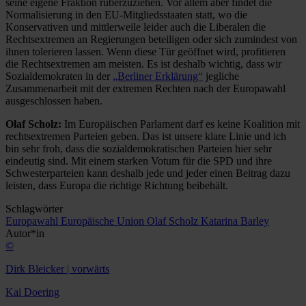
seine eigene Fraktion rüberzuziehen. Vor allem aber findet die
Normalisierung in den EU-Mitgliedsstaaten statt, wo die
Konservativen und mittlerweile leider auch die Liberalen die
Rechtsextremen an Regierungen beteiligen oder sich zumindest von
ihnen tolerieren lassen. Wenn diese Tür geöffnet wird, profitieren
die Rechtsextremen am meisten. Es ist deshalb wichtig, dass wir
Sozialdemokraten in der
„Berliner Erklärung“
jegliche
Zusammenarbeit mit der extremen Rechten nach der Europawahl
ausgeschlossen haben.
Olaf Scholz:
Im Europäischen Parlament darf es keine Koalition mit
rechtsextremen Parteien geben. Das ist unsere klare Linie und ich
bin sehr froh, dass die sozialdemokratischen Parteien hier sehr
eindeutig sind. Mit einem starken Votum für die SPD und ihre
Schwesterparteien kann deshalb jede und jeder einen Beitrag dazu
leisten, dass Europa die richtige Richtung beibehält.
Schlagwörter
Europawahl
Europäische Union
Olaf Scholz
Katarina Barley
Autor*in
©
Dirk Bleicker | vorwärts
Kai Doering