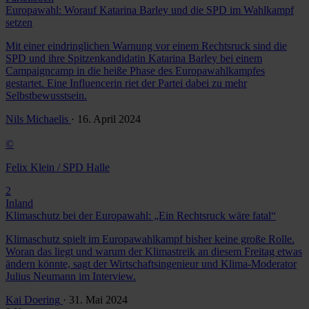
Europawahl: Worauf Katarina Barley und die SPD im Wahlkampf
setzen
Mit einer eindringlichen Warnung vor einem Rechtsruck sind die
SPD und ihre Spitzenkandidatin Katarina Barley bei einem
Campaigncamp in die heiße Phase des Europawahlkampfes
gestartet. Eine Influencerin riet der Partei dabei zu mehr
Selbstbewusstsein.
Nils Michaelis
· 16. April 2024
©
Felix Klein / SPD Halle
2
Inland
Klimaschutz bei der Europawahl: „Ein Rechtsruck wäre fatal“
Klimaschutz spielt im Europawahlkampf bisher keine große Rolle.
Woran das liegt und warum der Klimastreik an diesem Freitag etwas
ändern könnte, sagt der Wirtschaftsingenieur und Klima-Moderator
Julius Neumann im Interview.
Kai Doering
· 31. Mai 2024