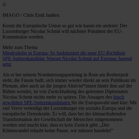
©
IMAGO / Chris Emil Janßen
Kennt die Europäische Union so gut wie kaum ein anderer: Der
Luxemburger Nicolas Schmit will nächster Präsident der EU-
Kommission werden.
Mehr zum Thema
Mindestlohn in Europa: So funktioniert die neue EU-Richtlinie
SPE-Spitzenkandidat: Warum Nicolas Schmit auf Europas Jugend
setzt
Als er bei seinem Nominierungsparteitag in Rom am Rednerpult
steht, die Fäuste ballt, sich immer wieder direkt an sein Publikum im
Plenum, aber auch an die jungen Aktivist*innen hinter ihm auf der
Bühne wendet, ist von Zurückhaltung des gelernten Diplomaten
Nicolas Schmit nichts mehr zu spüren. Die Ansagen des
frisch
gewählten SPE-Spitzenkandidaten
für die Europawahl sind klar: Mit
viel Verve verteidigt der Luxemburger ein soziales Europa und die
europäische Demokratie. Er will, dass bei der klimaerhaltenden
Transformation der Gesellschaft die Menschen mitgenommen
werden und macht klar, dass es kein Zurück gibt: „Der
Klimawandel erlaubt keine Pause, wir müssen handeln!“