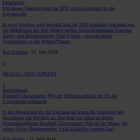
Parteileben
Mit diesen Plakaten geht die SPD in den Endspurt für die
Europawahl
In zwei Wochen wird gewählt und die SPD plakatiert nochmal neu.
Im Mittelpunkt der drei Motive stehen Spitzenkandidatin Katarina
Barley und Bundeskanzler Olaf Scholz – und ein klares
Versprechen an die Wähler*innen.
Kai Doering
· 25. Mai 2024
©
IMAGO / ABACAPRESS
1
International
Raphaël Glucksmann: Wie der Spitzenkandidat der PS die
Europawahl aufmischt
In den Prognosen für die Europawahl legen die französischen
Sozialisten seit Wochen zu. Das liegt vor allem an ihrem
Spitzenkandidaten Raphaël Glucksmann. Wer ist der Mann, der
schon Kiews Bürgermeister Vitali Klitschko beraten hat?
Kay Walter
· 21. Mai 2024