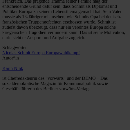
Frankreich. Das prägende Trauma seiner Familie mag der
entscheidende Grund dafür sein, dass Schmit als Diplomat und
Politiker Europa zu seinem Lebensthema gemacht hat: Sein Vater
musste als 13-Jähriger mitansehen, wie Schmits Opa bei deutsch-
französischen Truppengefechten erschossen wurde. Schmit ist
zutiefst davon überzeugt, dass nur ein vereintes Europa solche
kriegerischen Tragödien verhindern kann. Das ist seine Motivation,
darin sieht er Ansporn und Aufgabe zugleich.
Schlagwörter
Nicolas Schmit
Europa
Europawahlkampf
Autor*in
Karin Nink
ist Chefredakteurin des "vorwärts" und der DEMO – Das
sozialdemokratische Magazin für Kommunalpolitik sowie
Geschäftsführerin des Berliner vorwärts-Verlags.