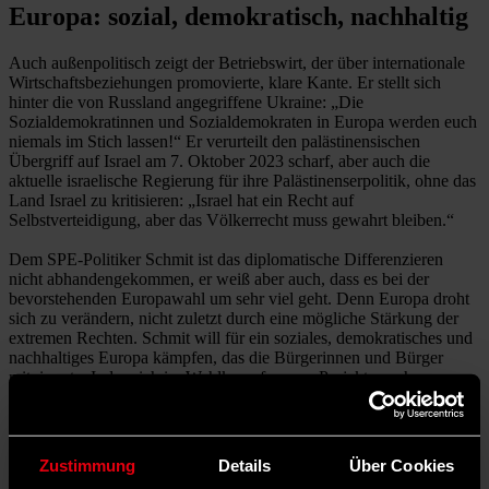
Europa: sozial, demokratisch, nachhaltig
Auch außenpolitisch zeigt der Betriebswirt, der über internationale
Wirtschaftsbeziehungen promovierte, klare Kante. Er stellt sich
hinter die von Russland angegriffene Ukraine: „Die
Sozialdemokratinnen und Sozialdemokraten in Europa werden euch
niemals im Stich lassen!“ Er verurteilt den palästinensischen
Übergriff auf Israel am 7. Oktober 2023 scharf, aber auch die
aktuelle israelische Regierung für ihre Palästinenserpolitik, ohne das
Land Israel zu kritisieren: „Israel hat ein Recht auf
Selbstverteidigung, aber das Völkerrecht muss gewahrt bleiben.“
Dem SPE-Politiker Schmit ist das diplomatische Differenzieren
nicht abhandengekommen, er weiß aber auch, dass es bei der
bevorstehenden Europawahl um sehr viel geht. Denn Europa droht
sich zu verändern, nicht zuletzt durch eine mögliche Stärkung der
extremen Rechten. Schmit will für ein soziales, demokratisches und
nachhaltiges Europa kämpfen, das die Bürgerinnen und Bürger
mitnimmt. „Indem ich im Wahlkampf unsere Projekte nach vorne
schiebe, zeige ich, dass die Rechtsextremen und -populisten kein
Projekt für Europa haben, sondern zurück in die Vergangenheit
gehen.“
Zustimmung
Details
Über Cookies
Die EU als globaler Machtfaktor