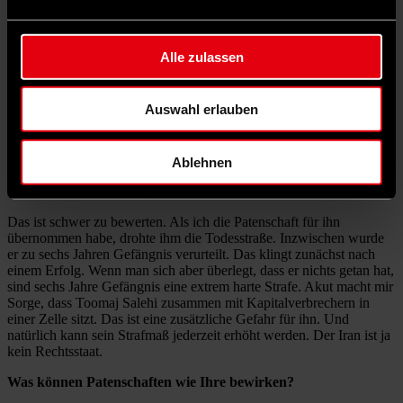
uns auch überlegen, wie wir den Druck auf das iranische Regime
nochmal erhöhen können. Man muss allerdings auch sagen, dass
auch im vergangenen Jahr die Aufmerksamkeit für die Situation im
Alle zulassen
Iran nicht von Anfang an da war. Der Blick der Welt war vor allem
auf die Ukraine gerichtet. In Deutschland kamen innenpolitische
Probleme hinzu wie die Sorge, dass das Gas nicht für den Winter
Auswahl erlauben
reichen könnte. Erst iranischstämmige Journalistinnen und
Aktivist*innen haben das mit ihrem Einsatz geändert.
Als erste deutsche Abgeordnete haben Sie eine Patenschaft für
Ablehnen
einen politischen Gefangenen, den iranischen Rapper Toomaj
Salehi, übernommen. Wie geht es ihm?
Das ist schwer zu bewerten. Als ich die Patenschaft für ihn
übernommen habe, drohte ihm die Todesstraße. Inzwischen wurde
er zu sechs Jahren Gefängnis verurteilt. Das klingt zunächst nach
einem Erfolg. Wenn man sich aber überlegt, dass er nichts getan hat,
sind sechs Jahre Gefängnis eine extrem harte Strafe. Akut macht mir
Sorge, dass Toomaj Salehi zusammen mit Kapitalverbrechern in
einer Zelle sitzt. Das ist eine zusätzliche Gefahr für ihn. Und
natürlich kann sein Strafmaß jederzeit erhöht werden. Der Iran ist ja
kein Rechtsstaat.
Was können Patenschaften wie Ihre bewirken?