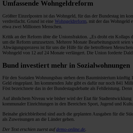
Umfassende Wohngeldreform
Größter Einzelposten ist das Wohngeld, für das der Bundestag im kom
verdreifacht. Grund ist eine
Wohngeldreform
, mit der das Wohngeld e
etwa zwei Millionen Menschen.
Kritik an der Reform übte die Unionsfraktion. „Es droht ein Kolla
um die Reform umzusetzen. Mehrere Monate Bearbeitungszeit seien
Abwägungsprozess ist für uns die Hilfe für die betroffenen Menschen
Wohngeld von 12 auf 24 Monate verlängert. Die Union forderte Daldru
Bund investiert mehr in Sozialwohnungen
Für den Sozialen Wohnungsbau stehen dem Bauministerium künftig 1,
Geld eingeplant. Im kommenden Jahr gibt es dafür nur noch 841 Mill
Föst bezeichnete das in der Bundestagsdebatte als Fehlleistung. Den
Auf ähnlichem Niveau wie bisher wird der Etat für Stadtentwicklung 
kommunaler Einrichtungen in den Bereichen Sport, Jugend und Kultur
Beinahe gleichbleibend sind auch die geplanten Ausgaben für die Städ
als Zuweisungen an die Länder gehen.
Der Text erschien zuerst auf
demo-online.de
.