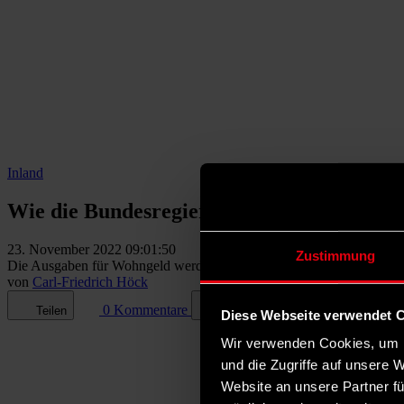
Inland
Wie die Bundesregierung ins Bauen und W
23. November 2022 09:01:50
Zustimmung
Die Ausgaben für Wohngeld werden verdreifacht und auch für den So
von
Carl-Friedrich Höck
0 Kommentare
Teilen
Dark Mode
Diese Webseite verwendet 
Wir verwenden Cookies, um I
und die Zugriffe auf unsere 
Website an unsere Partner fü