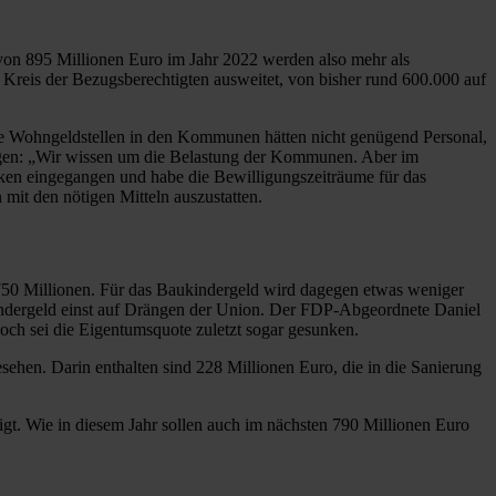
 von 895 Millionen Euro im Jahr 2022 werden also mehr als
 Kreis der Bezugsberechtigten ausweitet, von bisher rund 600.000 auf
ie Wohngeldstellen in den Kommunen hätten nicht genügend Personal,
gen: „Wir wissen um die Belastung der Kommunen. Aber im
nken eingegangen und habe die Bewilligungszeiträume für das
mit den nötigen Mitteln auszustatten.
750 Millionen. Für das Baukindergeld wird dagegen etwas weniger
kindergeld einst auf Drängen der Union. Der FDP-Abgeordnete Daniel
och sei die Eigentumsquote zuletzt sogar gesunken.
sehen. Darin enthalten sind 228 Millionen Euro, die in die Sanierung
igt. Wie in diesem Jahr sollen auch im nächsten 790 Millionen Euro