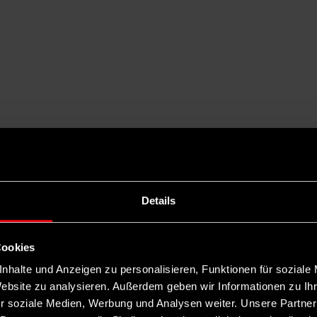
ohnen investiert
Details
zialen Wohnungsbau gibt der Bund deutlich mehr Geld: Der Bundestag
Cookies
nhalte und Anzeigen zu personalisieren, Funktionen für soziale
Website zu analysieren. Außerdem geben wir Informationen zu I
r soziale Medien, Werbung und Analysen weiter. Unsere Partner