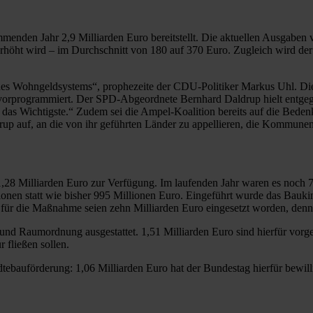
menden Jahr 2,9 Milliarden Euro bereitstellt. Die aktuellen Ausgaben
rhöht wird – im Durchschnitt von 180 auf 370 Euro. Zugleich wird der
ps des Wohngeldsystems“, prophezeite der CDU-Politiker Markus Uhl. D
 vorprogrammiert. Der SPD-Abgeordnete Bernhard Daldrup hielt entge
 das Wichtigste.“ Zudem sei die Ampel-Koalition bereits auf die Bede
p auf, an die von ihr geführten Länder zu appellieren, die Kommunen 
28 Milliarden Euro zur Verfügung. Im laufenden Jahr waren es noch 
ionen statt wie bisher 995 Millionen Euro. Eingeführt wurde das Bau
n für die Maßnahme seien zehn Milliarden Euro eingesetzt worden, denn
und Raumordnung ausgestattet. 1,51 Milliarden Euro sind hierfür vorge
 fließen sollen.
tebauförderung: 1,06 Milliarden Euro hat der Bundestag hierfür bewill