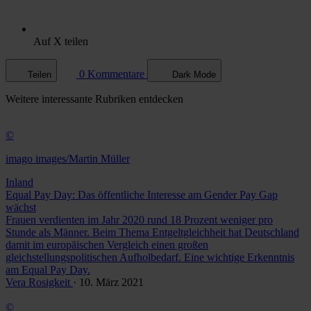
Auf X teilen
0 Kommentare
Teilen
Dark Mode
Weitere
interessante Rubriken
entdecken
©
imago images/Martin Müller
Inland
Equal Pay Day: Das öffentliche Interesse am Gender Pay Gap
wächst
Frauen verdienten im Jahr 2020 rund 18 Prozent weniger pro
Stunde als Männer. Beim Thema Entgeltgleichheit hat Deutschland
damit im europäischen Vergleich einen großen
gleichstellungspolitischen Aufholbedarf. Eine wichtige Erkenntnis
am Equal Pay Day.
Vera Rosigkeit
· 10. März 2021
©