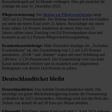
Kurzarbeitergeld auf 24 Monate verlängert. Dies gilt zunächst für
Anträge bis zum 31. Dezember 2025.
Pflegeversicherung
: Der
Beitrag zur Pflegeversicherung
steigt
2025 um 0,2 Prozentpunkte. Der Beitrag reduziert sich bei Familien
mit mehr als einem Kind unter 25 Jahren. Beschäftigte mit einem
Kind zahlen 3,6 Prozent, kinderlose ab einem Alter von 23
Jahren zahlen einen Zuschlag von 0,6 Prozentpunkten dazu und
kommen so auf 4,2 Prozent Pflegeversicherungsbeitrag.
Krankenkassesbeiträge:
Mitte Dezember kündigte die „Techniker
Krankenkasse“ an, den Zusatzbeitrag von 1,2 auf 2,45 Prozent
anzuheben. „DAK“ und „Barmer“ zogen mit einer Erhöhung auf
2,80 bzw. 3,3,29 Prozent nach. Der Zusatzbeitrag wird von jeder
Kasse individuell erhoben und ist zusätzlich zum allgemeinen
Beitragssatz von derzeit 14,6 Prozent zu zahlen.
Deutschlandticket bleibt
Deutschlandticket:
Das beliebte Deutschlandticket bleibt. Die
derzeitige rot-grüne Minderheitsregierung konnte die Finanzierung
schließlich für 2025 sicherstellen: Allerdings wird sich der Preis des
Tickets von aktuell 49 auf 58 Euro pro Monat erhöhen.
Elterngeld:
Für Eltern, deren Kind nach dem 1. April 2024 geboren