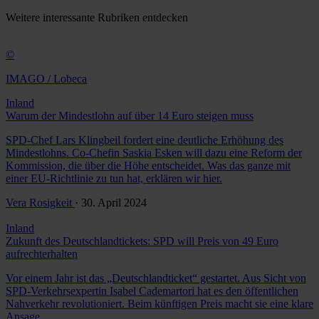
Weitere
interessante Rubriken
entdecken
©
IMAGO / Lobeca
Inland
Warum der Mindestlohn auf über 14 Euro steigen muss
SPD-Chef Lars Klingbeil fordert eine deutliche Erhöhung des
Mindestlohns. Co-Chefin Saskia Esken will dazu eine Reform der
Kommission, die über die Höhe entscheidet. Was das ganze mit
einer EU-Richtlinie zu tun hat, erklären wir hier.
Vera Rosigkeit
· 30. April 2024
Inland
Zukunft des Deutschlandtickets: SPD will Preis von 49 Euro
aufrechterhalten
Vor einem Jahr ist das „Deutschlandticket“ gestartet. Aus Sicht von
SPD-Verkehrsexpertin Isabel Cademartori hat es den öffentlichen
Nahverkehr revolutioniert. Beim künftigen Preis macht sie eine klare
Ansage.