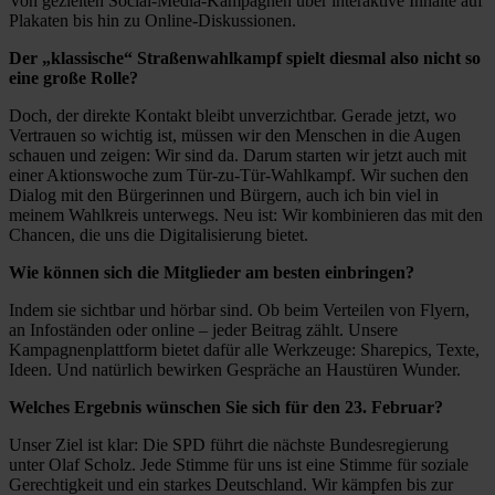
Von gezielten Social-Media-Kampagnen über interaktive Inhalte auf
Plakaten bis hin zu Online-Diskussionen.
Der „klassische“ Straßenwahlkampf spielt diesmal also nicht so
eine große Rolle?
Doch, der direkte Kontakt bleibt unverzichtbar. Gerade jetzt, wo
Vertrauen so wichtig ist, müssen wir den Menschen in die Augen
schauen und zeigen: Wir sind da. Darum starten wir jetzt auch mit
einer Aktionswoche zum Tür-zu-Tür-Wahlkampf. Wir suchen den
Dialog mit den Bürgerinnen und Bürgern, auch ich bin viel in
meinem Wahlkreis unterwegs. Neu ist: Wir kombinieren das mit den
Chancen, die uns die Digitalisierung bietet.
Wie können sich die Mitglieder am besten einbringen?
Indem sie sichtbar und hörbar sind. Ob beim Verteilen von Flyern,
an Infoständen oder online – jeder Beitrag zählt. Unsere
Kampagnenplattform bietet dafür alle Werkzeuge: Sharepics, Texte,
Ideen. Und natürlich bewirken Gespräche an Haustüren Wunder.
Welches Ergebnis wünschen Sie sich für den 23. Februar?
Unser Ziel ist klar: Die SPD führt die nächste Bundesregierung
unter Olaf Scholz. Jede Stimme für uns ist eine Stimme für soziale
Gerechtigkeit und ein starkes Deutschland. Wir kämpfen bis zur