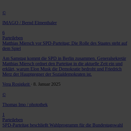
©
IMAGO / Bernd Elmenthaler
6
Parteileben
Matthias Miersch vor SPD-Parteitag: Die Rolle des Staates steht auf
dem Spiel
Am Samstag kommt die SPD in Berlin zusammen. Generalsekretär
Matthias Miersch ordnet den Parteitag in die aktuelle Zeit ein und
erklärt, warum Elon Musk die Demokratie bedroht und Friedrich
Merz der Hauptgegner der Sozialdemokraten ist.
Vera Rosigkeit
· 8. Januar 2025
©
Thomas Imo / photothek
1
Parteileben
SPD-Parteitag beschließt Wahlprogramm für die Bundestagswahl