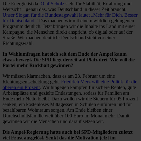
Die Energie ist da.
Olaf Scholz
steht für Stabilität, Erfahrung und
Weitsicht – genau das, was Deutschland in dieser Zeit braucht.
Unser Slogan für die Bundestagswahl lautet „Mehr für Dich. Besser
für Deutschland.“
Das machen wir mit einem wirklich gelungenen
Programm deutlich. Jetzt bringen wir die Inhalte ins Land mit einer
Kampagne, die Menschen direkt anspricht, ob digital oder auf der
Straße. Wir machen deutlich: Deutschland steht vor einer
Richtungswahl.
In Wahlumfragen hat sich seit dem Ende der Ampel kaum
etwas bewegt. Die SPD liegt derzeit auf Platz drei. Wie will die
Partei mehr Rückhalt gewinnen?
Wir müssen klarmachen, dass es am 23. Februar um eine
Richtungsentscheidung geht.
Friedrich Merz will eine Politik für die
oberen ein Prozent
. Wir hingegen kämpfen für sichere Renten, gute
Arbeitsplätze und gezielte Entlastungen, sodass für Familien am
Ende mehr Netto bleibt. Dazu wollen wir die Steuern für 95 Prozent
senken, ein kostenloses Mittagessen in Schulen einführen und für
bezahlbaren Wohnraum sorgen. Am Ende bleiben einer
Durchschnittsfamilie weit über 100 Euro im Monat mehr. Damit
gewinnen wir die Menschen und darauf setzen wir.
Die Ampel-Regierung hatte auch bei SPD-Mitgliedern zuletzt
viel Frust ausgelöst. Senkt das die Motivation jetzt im