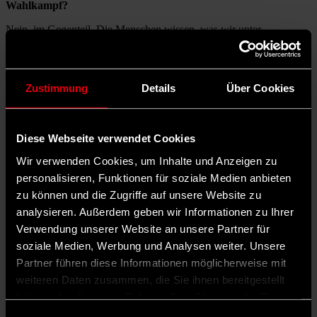
Wahlkampf?
Nein, im Gegenteil. Die Menschen wissen, was wir unter
schwierigsten Bedingungen erreicht haben – von der
Energiepreisbremse bis zum Mindestlohn von zwölf Euro. Jetzt geht
es darum, unseren Kurs fortzusetzen. Unsere Mitglieder sind hoch
motiviert, diese Errungenschaften zu verteidigen.
Zustimmung
Details
Über Cookies
Familien entlasten
Diese Webseite verwendet Cookies
„Wir kämpfen für sichere Renten, gute Arbeitsplätze und gezielte
Entlastungen, sodass für Familien am Ende mehr Netto bleibt“, so
Wir verwenden Cookies, um Inhalte und Anzeigen zu
SPD-Generalsekretär Matthias Miersch über die Ziele der Partei.
personalisieren, Funktionen für soziale Medien anbieten
zu können und die Zugriffe auf unsere Website zu
©
analysieren. Außerdem geben wir Informationen zu Ihrer
Dirk Bleicker/vorwärts
Verwendung unserer Website an unsere Partner für
soziale Medien, Werbung und Analysen weiter. Unsere
Mehr zum Thema
Partner führen diese Informationen möglicherweise mit
Blick ins Wahlprogramm: Was die SPD für Frauen tun will
weiteren Daten zusammen, die Sie ihnen bereitgestellt
Es sind es noch fünf Wochen bis zur
Bundestagswahl am
haben oder die sie im Rahmen Ihrer Nutzung der Dienste
23. Februar
. Worauf kommt es in dieser Zeit für die SPD
besonders an?
gesammelt haben.