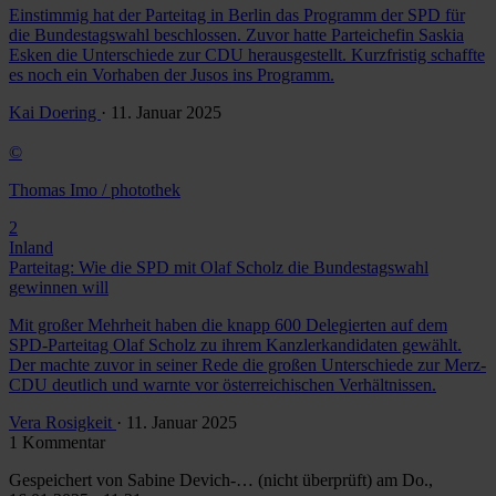
Einstimmig hat der Parteitag in Berlin das Programm der SPD für
die Bundestagswahl beschlossen. Zuvor hatte Parteichefin Saskia
Esken die Unterschiede zur CDU herausgestellt. Kurzfristig schaffte
es noch ein Vorhaben der Jusos ins Programm.
Kai Doering
· 11. Januar 2025
©
Thomas Imo / photothek
2
Inland
Parteitag: Wie die SPD mit Olaf Scholz die Bundestagswahl
gewinnen will
Mit großer Mehrheit haben die knapp 600 Delegierten auf dem
SPD-Parteitag Olaf Scholz zu ihrem Kanzlerkandidaten gewählt.
Der machte zuvor in seiner Rede die großen Unterschiede zur Merz-
CDU deutlich und warnte vor österreichischen Verhältnissen.
Vera Rosigkeit
· 11. Januar 2025
1 Kommentar
Gespeichert von
Sabine Devich-… (nicht überprüft)
am Do.,