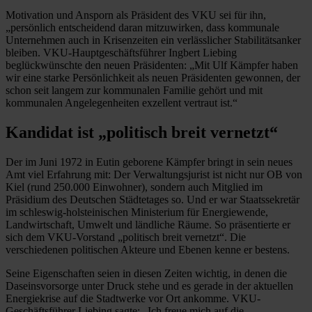
Motivation und Ansporn als Präsident des VKU sei für ihn,
„persönlich entscheidend daran mitzuwirken, dass kommunale
Unternehmen auch in Krisenzeiten ein verlässlicher Stabilitätsanker
bleiben. VKU-Hauptgeschäftsführer Ingbert Liebing
beglückwünschte den neuen Präsidenten: „Mit Ulf Kämpfer haben
wir eine starke Persönlichkeit als neuen Präsidenten gewonnen, der
schon seit langem zur kommunalen Familie gehört und mit
kommunalen Angelegenheiten exzellent vertraut ist.“
Kandidat ist „politisch breit vernetzt“
Der im Juni 1972 in Eutin geborene Kämpfer bringt in sein neues
Amt viel Erfahrung mit: Der Verwaltungsjurist ist nicht nur OB von
Kiel (rund 250.000 Einwohner), sondern auch Mitglied im
Präsidium des Deutschen Städtetages so. Und er war Staatssekretär
im schleswig-holsteinischen Ministerium für Energiewende,
Landwirtschaft, Umwelt und ländliche Räume. So präsentierte er
sich dem VKU-Vorstand „politisch breit vernetzt“. Die
verschiedenen politischen Akteure und Ebenen kenne er bestens.
Seine Eigenschaften seien in diesen Zeiten wichtig, in denen die
Daseinsvorsorge unter Druck stehe und es gerade in der aktuellen
Energiekrise auf die Stadtwerke vor Ort ankomme. VKU-
Geschäftsführer Liebing sagte: „Ich freue mich auf die