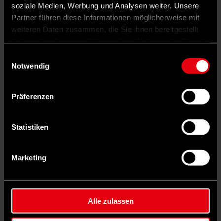
soziale Medien, Werbung und Analysen weiter. Unsere
Partner führen diese Informationen möglicherweise mit
weiteren Daten zusammen, die Sie ihnen bereitgestellt
haben oder die sie im Rahmen Ihrer Nutzung der Dienste
gesammelt haben.
Einwilligungsauswahl
Notwendig
Präferenzen
Statistiken
Marketing
Auf X teilen
0 Kommentare
Teilen
Dark Mode
Alle zulassen
©