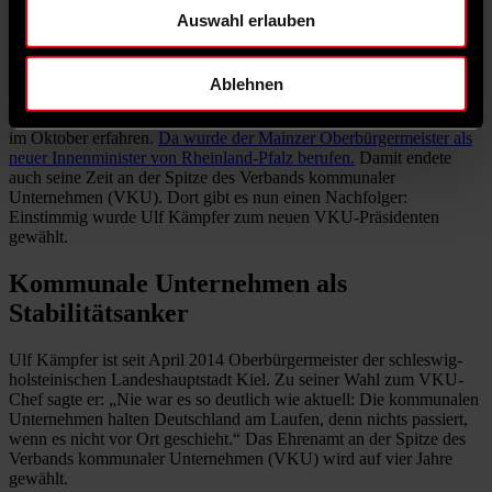
Auswahl erlauben
IMAGO/IPON
Kiel Oberbürgermeister Ulf Kämpfer ist neuer Präsident des
Verbands kommunaler Unternehmen (VKU).
Ablehnen
Manchmal kommen Dinge unverhofft. Das musste Michael Ebling
im Oktober erfahren.
Da wurde der Mainzer Oberbürgermeister als
neuer Innenminister von Rheinland-Pfalz berufen.
Damit endete
auch seine Zeit an der Spitze des Verbands kommunaler
Unternehmen (VKU). Dort gibt es nun einen Nachfolger:
Einstimmig wurde Ulf Kämpfer zum neuen VKU-Präsidenten
gewählt.
Kommunale Unternehmen als
Stabilitätsanker
Ulf Kämpfer ist seit April 2014 Oberbürgermeister der schleswig-
holsteinischen Landeshauptstadt Kiel. Zu seiner Wahl zum VKU-
Chef sagte er: „Nie war es so deutlich wie aktuell: Die kommunalen
Unternehmen halten Deutschland am Laufen, denn nichts passiert,
wenn es nicht vor Ort geschieht.“ Das Ehrenamt an der Spitze des
Verbands kommunaler Unternehmen (VKU) wird auf vier Jahre
gewählt.