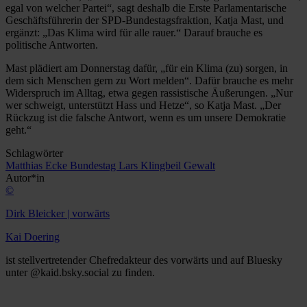
egal von welcher Partei“, sagt deshalb die Erste Parlamentarische
Geschäftsführerin der SPD-Bundestagsfraktion, Katja Mast, und
ergänzt: „Das Klima wird für alle rauer.“ Darauf brauche es
politische Antworten.
Mast plädiert am Donnerstag dafür, „für ein Klima (zu) sorgen, in
dem sich Menschen gern zu Wort melden“. Dafür brauche es mehr
Widerspruch im Alltag, etwa gegen rassistische Äußerungen. „Nur
wer schweigt, unterstützt Hass und Hetze“, so Katja Mast. „Der
Rückzug ist die falsche Antwort, wenn es um unsere Demokratie
geht.“
Schlagwörter
Matthias Ecke
Bundestag
Lars Klingbeil
Gewalt
Autor*in
©
Dirk Bleicker | vorwärts
Kai Doering
ist stellvertretender Chefredakteur des vorwärts und auf Bluesky
unter @kaid.bsky.social zu finden.