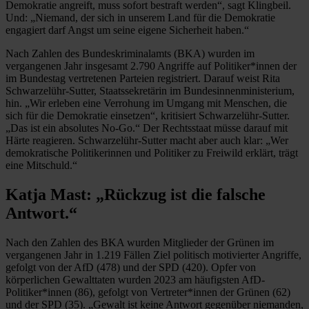
Demokratie angreift, muss sofort bestraft werden“, sagt Klingbeil.
Und: „Niemand, der sich in unserem Land für die Demokratie
engagiert darf Angst um seine eigene Sicherheit haben.“
Nach Zahlen des Bundeskriminalamts (BKA) wurden im
vergangenen Jahr insgesamt 2.790 Angriffe auf Politiker*innen der
im Bundestag vertretenen Parteien registriert. Darauf weist Rita
Schwarzelühr-Sutter, Staatssekretärin im Bundesinnenministerium,
hin. „Wir erleben eine Verrohung im Umgang mit Menschen, die
sich für die Demokratie einsetzen“, kritisiert Schwarzelühr-Sutter.
„Das ist ein absolutes No-Go.“ Der Rechtsstaat müsse darauf mit
Härte reagieren. Schwarzelühr-Sutter macht aber auch klar: „Wer
demokratische Politikerinnen und Politiker zu Freiwild erklärt, trägt
eine Mitschuld.“
Katja Mast: „Rückzug ist die falsche
Antwort.“
Nach den Zahlen des BKA wurden Mitglieder der Grünen im
vergangenen Jahr in 1.219 Fällen Ziel politisch motivierter Angriffe,
gefolgt von der AfD (478) und der SPD (420). Opfer von
körperlichen Gewalttaten wurden 2023 am häufigsten AfD-
Politiker*innen (86), gefolgt von Vertreter*innen der Grünen (62)
und der SPD (35). „Gewalt ist keine Antwort gegenüber niemanden,