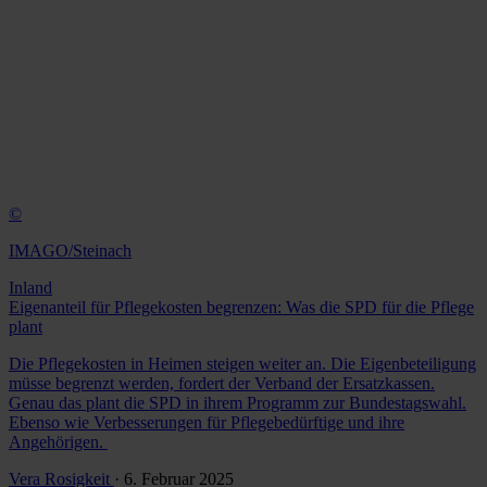
©
IMAGO/Steinach
Inland
Eigenanteil für Pflegekosten begrenzen: Was die SPD für die Pflege
plant
Die Pflegekosten in Heimen steigen weiter an. Die Eigenbeteiligung
müsse begrenzt werden, fordert der Verband der Ersatzkassen.
Genau das plant die SPD in ihrem Programm zur Bundestagswahl.
Ebenso wie Verbesserungen für Pflegebedürftige und ihre
Angehörigen.
Vera Rosigkeit
· 6. Februar 2025