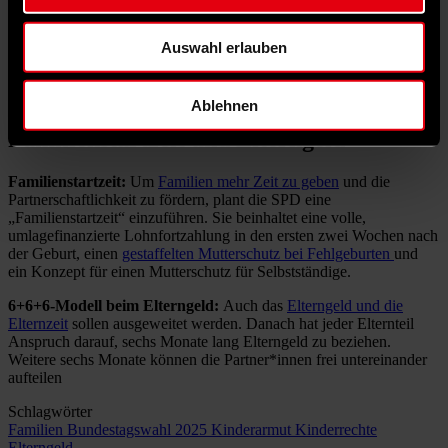
Kindergeld, Kinderzuschlag und Wohngeld sollen Familien mit
eigenem niedrigem Lohneinkommen künftig nicht auf ergänzendes
Bürgergeld angewiesen sein. Die Zugänglichkeit dieser Leistungen
Auswahl erlauben
soll weiter verbessert und die (digitale) Beantragung erleichtert
werden
.
Leistungen wie das Kindergeld sollen automatisch gewährt
werden.
Ablehnen
Familienstartzeit und Elterngeld
Familienstartzeit:
Um
Familien mehr Zeit zu geben
und die
Partnerschaftlichkeit zu fördern, plant die SPD eine
„Familienstartzeit“ einzuführen. Sie beinhaltet eine volle,
umlagefinanzierte Lohnfortzahlung in den ersten zwei Wochen nach
der Geburt, einen
gestaffelten Mutterschutz bei Fehlgeburten
und
ein Konzept für einen Mutterschutz für Selbstständige.
6+6+6-Modell beim Elterngeld:
Auch das
Elterngeld und die
Elternzeit
sollen ausgeweitet werden. Danach hat jeder Elternteil
Anspruch darauf, sechs Monate lang Elterngeld zu beziehen.
Weitere sechs Monate können die Partner*innen frei untereinander
aufteilen
Schlagwörter
Familien
Bundestagswahl 2025
Kinderarmut
Kinderrechte
Elterngeld