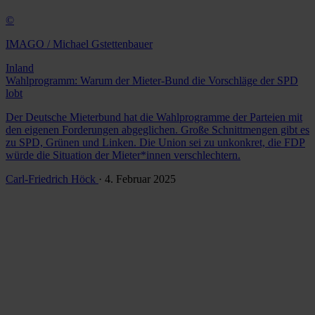
©
IMAGO / Michael Gstettenbauer
Inland
Wahlprogramm: Warum der Mieter-Bund die Vorschläge der SPD
lobt
Der Deutsche Mieterbund hat die Wahlprogramme der Parteien mit
den eigenen Forderungen abgeglichen. Große Schnittmengen gibt es
zu SPD, Grünen und Linken. Die Union sei zu unkonkret, die FDP
würde die Situation der Mieter*innen verschlechtern.
Carl-Friedrich Höck
· 4. Februar 2025