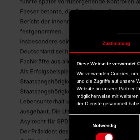
führte später vorrübergehende Kontrollen a
Faeser betonte, die Grenzkontrollen seien 
Bericht der Innenministerin wurden seit E
festgenommen.
Insbesondere seien unter der scheidenden R
Zustimmung
Deutschland sei heute ein Land, das mehr in I
Fachkräfte aus aller Welt sei, sagte Faeser
Diese Webseite verwendet 
Als Erfolgsbeispiele der Ampel-Koalition n
Wir verwenden Cookies, um I
Staatsangehörigkeitsrechtes,
das ausländis
und die Zugriffe auf unsere 
Website an unsere Partner fü
Staatsangehörigkeitsrecht ermöglicht mehr 
möglicherweise mit weiteren
Lebensunterhalt und verwehrt sie gegenübe
der Dienste gesammelt habe
ausgebaut. Die Union möchte das
Staatsang
Einwilligungsauswahl
Asylrecht für SPD nicht verhandelbar
Notwendig
Der Präsident des Bundesamts für Migratio