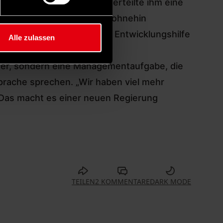
skreisen geteilt. Faeser erteilte ihm eine
 mit Kontingenten, weil es ohnehin
pft.
Die Union möchte die Entwicklungshilfe
Alle zulassen
opfer, sondern eine Managementaufgabe, die
prache sprechen. „Wir haben viel mehr
. Das macht es einer neuen Regierung
TEILEN
2 KOMMENTARE
DARK MODE