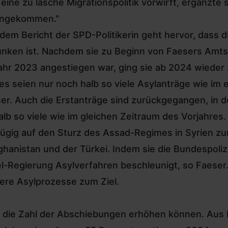
eine zu lasche Migrationspolitik vorwirft, ergänzte si
angekommen."
dem Bericht der SPD-Politikerin geht hervor, dass d
nken ist. Nachdem sie zu Beginn von Faesers Amts
ahr 2023 angestiegen war, ging sie ab 2024 wieder 
es seien nur noch halb so viele Asylanträge wie im
er. Auch die Erstanträge sind zurückgegangen, in 
alb so viele wie im gleichen Zeitraum des Vorjahres
fügig auf den
Sturz des Assad-Regimes in Syrien
zur
hanistan und der Türkei. Indem sie die Bundespoli
el-Regierung Asylverfahren beschleunigt, so Faeser
lere Asylprozesse zum Ziel
.
 die Zahl der Abschiebungen erhöhen können. Aus F