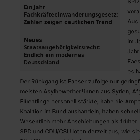
SPD 
Ein Jahr
vor
Fachkräfteeinwanderungsgesetz:
Zahlen zeigen deutlichen Trend
Aus 
gesu
Neues
im J
Staatsangehörigkeitsrecht:
Jahr
Endlich ein modernes
Faes
Deutschland
es h
Der Rückgang ist Faeser zufolge nur gering
meisten Asylbewerber*innen aus Syrien, Afg
Flüchtlinge personell stärkte, habe die Amp
Koalition im Bund aushandeln, haben schnel
Wesentlich mehr Abschiebungen als früher
SPD und CDU/CSU loten derzeit aus, wie sie