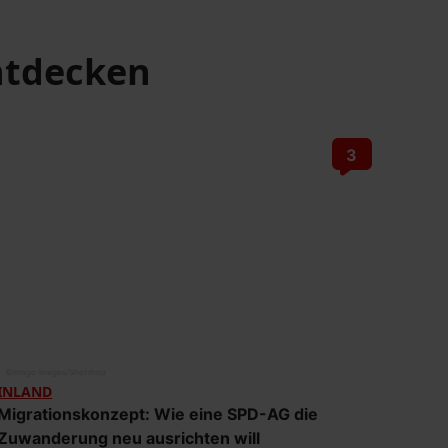
tdecken
3
©
imago images/Shotshop
INLAND
Migrationskonzept: Wie eine SPD-AG die
Zuwanderung neu ausrichten will