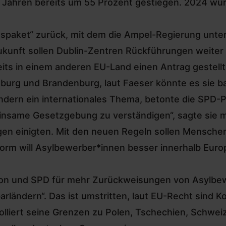
i Jahren bereits um 55 Prozent gestiegen. 2024 
gspaket“ zurück, mit dem die Ampel-Regierung unt
kunft sollen
Dublin-Zentren Rückführungen weiter 
its in einem anderen EU-Land einen Antrag gestell
mburg und Brandenburg, laut Faeser könnte es sie 
dern ein internationales Thema, betonte die SPD-Poli
insame Gesetzgebung zu verständigen“, sagte sie mi
gen einigten. Mit den neuen Regeln sollen Mensche
m will Asylbewerber*innen besser innerhalb Europ
nion und SPD für mehr Zurückweisungen von Asylb
rländern“. Das ist umstritten, laut EU-Recht sind K
lliert seine Grenzen zu Polen, Tschechien, Schwei