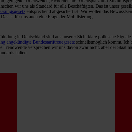
, geregelte Arbeitszeiten, Sicherheit am Arbeitsplatz und Zukunftsper
nschen wir uns als Standard für alle Beschäftigten. Das ist unser gesells
fassungsgesetz
entsprechend abgesichert ist. Wir wollen das Bewusstsein
Das ist für uns auch eine Frage der Mobilisierung.
ifbindung in Deutschland sind aus unserer Sicht klare politische Sig
ng angekündigte Bundestariftreuegesetz
schnellstmöglich kommt. Ich bi
oße Trendwende versprechen wir uns davon zwar nicht, aber der Staat mu
andards halten.