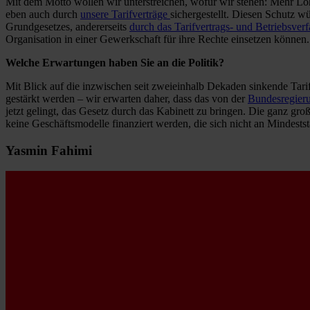
Mit dem Motto wollen wir unterstreichen, wofür wir stehen: Mehr Lohn
eben auch durch
unsere Tarifverträge
sichergestellt. Diesen Schutz wü
Grundgesetzes, andererseits
durch das Tarifvertrags- und Betriebsver
Organisation in einer Gewerkschaft für ihre Rechte einsetzen können. 
Welche Erwartungen haben Sie an die Politik?
Mit Blick auf die inzwischen seit zweieinhalb Dekaden sinkende Tar
gestärkt werden – wir erwarten daher, dass das von der
Bundesregieru
jetzt gelingt, das Gesetz durch das Kabinett zu bringen. Die ganz gr
keine Geschäftsmodelle finanziert werden, die sich nicht an Mindestst
Yasmin Fahimi