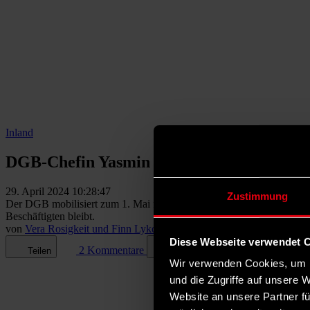
Inland
DGB-Chefin Yasmin Fahimi: „Wer die AfD 
29. April 2024 10:28:47
Zustimmung
Der DGB mobilisiert zum 1. Mai für mehr Lohn, Freizeit und soziale 
Beschäftigten bleibt.
von
Vera Rosigkeit und Finn Lyko
Diese Webseite verwendet 
2 Kommentare
Teilen
Dark Mode
Wir verwenden Cookies, um I
und die Zugriffe auf unsere 
Website an unsere Partner fü