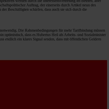
spektiven werden durch die Interessensvertretung im Betrieb, aber
chaftspolitischer Auftrag, der einerseits durch Artikel neun des
 der Beschäftigten schärfen, dass auch sie sich durch die
nale notwendig. Die Rahmenbedingungen für mehr Tarifbindung müssen
n optimistisch, dass es Hubertus Heil als Arbeits- und Sozialminister
ss endlich ein klares Signal senden, dass mit öffentlichen Geldern