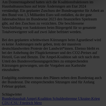
Am Donnerstagabend hatten sich die Koalitionsfraktionen im
Haushaltsausschuss auf letzte Änderungen am Etat 2024
verständigt. Ein geplanter Zuschuss der Bundesagentur für Arbeit an
den Bund von 1,5 Milliarden Euro soll entfallen, da der gute
Jahresabschluss im Bundesetat 2023 den finanziellen Spielraum
gibt, auf den Zuschuss zu verzichten. Die beschlossene
Verschärfung von Sanktionen beim Bürgergeld für so genannte
Totalverweigerer soll auf zwei Jahre befristet werden.
Bei den geplanten schrittweisen Kürzungen beim Agrardiesel wird
es keine Änderungen mehr geben, trotz der massiven
deutschlandweiten Proteste der Landwirt*innen. Ebenso bleibt es
bei der Anhebung der Flugticketsteuer und des CO2-Preises auf
Heizöl, Gas und Benzin. Die Ampel-Koalition sah sich nach dem
Urteil des Bundesverfassungsgerichtes zu entsprechenden
Kürzungen gezwungen, um die Vorgaben aus Karlsruhe
einzuhalten.
Endgültig zustimmen muss den Plänen neben dem Bundestag auch
der Bundesrat. Die entsprechenden Sitzungen sind für Anfang
Februar geplant.
Schlagwörter
Bundeshaushalt
Ampel-Koalition
Schuldenbremse
Ukraine-Krieg
CDU/CSU
Friedrich Merz