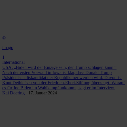
©
imago
1
International
USA: „Biden wird der Einzige sein, der Trump schlagen kann.“
Nach der ersten Vorwahl in Iowa ist klar, dass Donald Trump
Präsidentschaftskandidat der Republikaner werden wird. Davon ist
Knut Dethlefsen von der Friedrich-Ebert-Stiftung überzeugt. Worauf
es für Joe Biden im Wahlkampf ankommt, sagt er im Interview.
Kai Doering
· 17. Januar 2024