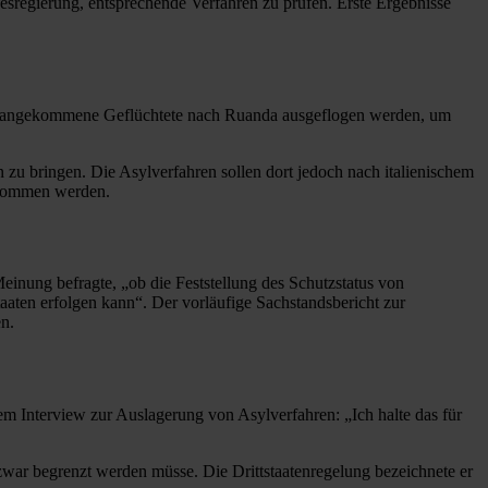
sregierung, entsprechende Verfahren zu prüfen. Erste Ergebnisse
nien angekommene Geflüchtete nach Ruanda ausgeflogen werden, um
n zu bringen. Die Asylverfahren sollen dort jedoch nach italienischem
genommen werden.
inung befragte, „ob die Feststellung des Schutzstatus von
aten erfolgen kann“. Der vorläufige Sachstandsbericht zur
n.
m Interview zur Auslagerung von Asylverfahren: „Ich halte das für
war begrenzt werden müsse. Die Drittstaatenregelung bezeichnete er