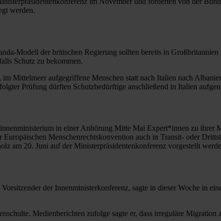
Ministerpräsidentenkonferenz im November und forderten von der Bunde
egt werden.
uanda-Modell der britischen Regierung sollten bereits in Großbritan
nfalls Schutz zu bekommen.
, im Mittelmeer aufgegriffene Menschen statt nach Italien nach Albanie
folgter Prüfung dürften Schutzbedürftige anschließend in Italien auf
innenministerium in einer Anhörung Mitte Mai Expert*innen zu ihrer Me
 Europäischen Menschenrechtskonvention auch in Transit- oder Drittsta
lz am 20. Juni auf der Ministerpräsidentenkonferenz vorgestellt werde
orsitzender der Innenministerkonferenz, sagte in dieser Woche in eine
chulte. Medienberichten zufolge sagte er, dass irreguläre Migration z