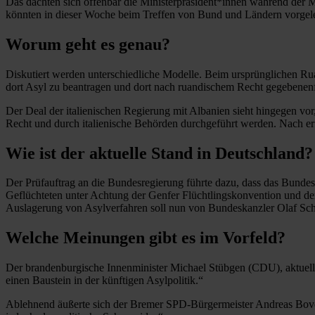
Das dachten sich offenbar die Ministerpräsident*innen während der 
könnten in dieser Woche beim Treffen von Bund und Ländern vorgel
Worum geht es genau?
Diskutiert werden unterschiedliche Modelle. Beim ursprünglichen R
dort Asyl zu beantragen und dort nach ruandischem Recht gegebene
Der Deal der italienischen Regierung mit Albanien sieht hingegen vor
Recht und durch italienische Behörden durchgeführt werden. Nach er
Wie ist der aktuelle Stand in Deutschland?
Der Prüfauftrag an die Bundesregierung führte dazu, dass das Bundes
Geflüchteten unter Achtung der Genfer Flüchtlingskonvention und der
Auslagerung von Asylverfahren soll nun von Bundeskanzler Olaf Scho
Welche Meinungen gibt es im Vorfeld?
Der brandenburgische Innenminister Michael Stübgen (CDU), aktuell V
einen Baustein in der künftigen Asylpolitik.“
Ablehnend äußerte sich der Bremer SPD-Bürgermeister Andreas Bovens